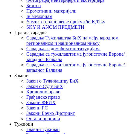
Фотографије ентеријера и екстеријера
Билтен
Промотивни материјали
Iн мемориам
Упуте за подношење притужби КДТ-у
SKY И ANOM ПРЕДМЕТИ
Правна сарадња
Сарадња Тужилаштва БиХ на међународном,
регионалном и националном нивоу
Сарадња са домаћим институцијама
Сарадња са тужилаштвима југоисточне Европе/
западног Балкана
Сарадња са тужилаштвима југоисточне Европе/
западног Балкана
Закони
Закон о Тужилаштву БиХ
Закон о Суду БиХ
Кривично право
Грађанско право
Закони ФБИХ
Закони РС
Закони Брчко Дистрикт
Остали прописи
Тужиоци
Главни тужилац