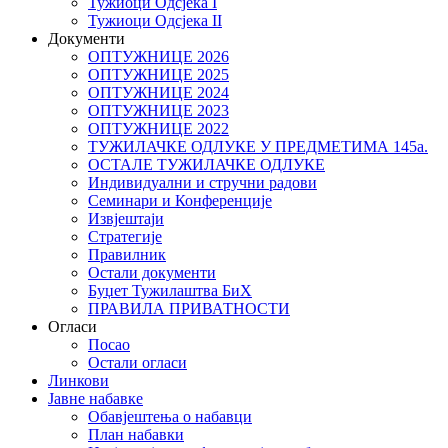
Тужиоци Oдсјекa I
Тужиоци Oдсјекa II
Документи
ОПТУЖНИЦЕ 2026
ОПТУЖНИЦЕ 2025
ОПТУЖНИЦЕ 2024
ОПТУЖНИЦЕ 2023
ОПТУЖНИЦЕ 2022
ТУЖИЛАЧКЕ ОДЛУКЕ У ПРЕДМЕТИМА 145а.
ОСТАЛЕ ТУЖИЛАЧКЕ ОДЛУКЕ
Индивидуални и стручни радови
Семинари и Конференције
Извјештаји
Стратегије
Правилник
Остали документи
Буџет Тужилаштва БиХ
ПРАВИЛА ПРИВАТНОСТИ
Огласи
Посао
Остали огласи
Линкови
Јавне набавке
Обавјештења о набавци
План набавки