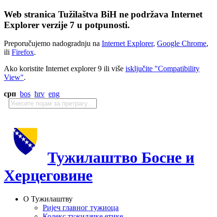
Web stranica Tužilaštva BiH ne podržava Internet
Explorer verzije 7 u potpunosti.
Preporučujemo nadogradnju na
Internet Explorer
,
Google Chrome
,
ili
Firefox
.
Ako koristite Internet explorer 9 ili više
isključite "Compatibility
View"
.
срп
bos
hrv
eng
Тужилаштво Босне и
Херцеговине
О Тужилаштву
Ријеч главног тужиоца
Кодекс тужилачке етике