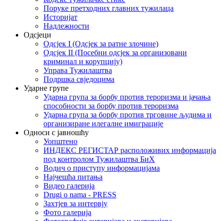
Поруке претходних главних тужилаца
Историјат
Надлежности
Одсјеци
Одсјек I (Одсјек за ратне злочине)
Одсјек II (Посебни одсјек за организовани
криминал и корупцију)
Управа Тужилаштва
Подршка свједоцима
Ударне групе
Ударна група за борбу против тероризма и јачања
способности за борбу против тероризма
Ударна група за борбу против трговине људима и
организиране илегалне имиграције
Односи с јавношћу
Уопштено
ИНДЕКС РЕГИСТАР расположивих информација
под контролом Тужилаштва БиХ
Водич о приступу информацијама
Најчешћа питања
Видео галерија
Drugi o nama - PRESS
Захтјев за интервју
Фото галерија