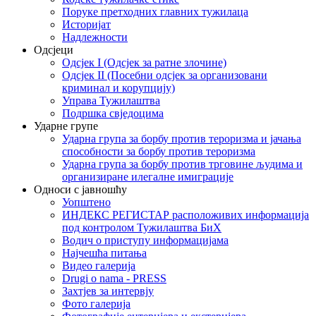
Поруке претходних главних тужилаца
Историјат
Надлежности
Одсјеци
Одсјек I (Одсјек за ратне злочине)
Одсјек II (Посебни одсјек за организовани
криминал и корупцију)
Управа Тужилаштва
Подршка свједоцима
Ударне групе
Ударна група за борбу против тероризма и јачања
способности за борбу против тероризма
Ударна група за борбу против трговине људима и
организиране илегалне имиграције
Односи с јавношћу
Уопштено
ИНДЕКС РЕГИСТАР расположивих информација
под контролом Тужилаштва БиХ
Водич о приступу информацијама
Најчешћа питања
Видео галерија
Drugi o nama - PRESS
Захтјев за интервју
Фото галерија