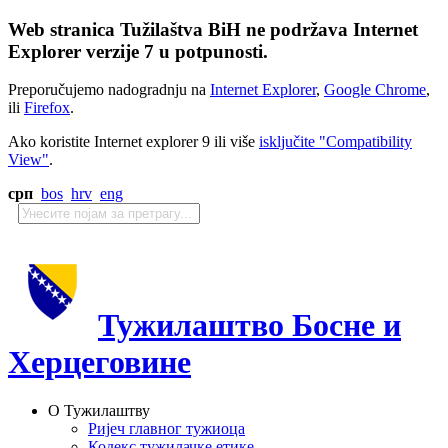
Web stranica Tužilaštva BiH ne podržava Internet
Explorer verzije 7 u potpunosti.
Preporučujemo nadogradnju na
Internet Explorer
,
Google Chrome
,
ili
Firefox
.
Ako koristite Internet explorer 9 ili više
isključite "Compatibility
View"
.
срп
bos
hrv
eng
Тужилаштво Босне и
Херцеговине
О Тужилаштву
Ријеч главног тужиоца
Кодекс тужилачке етике