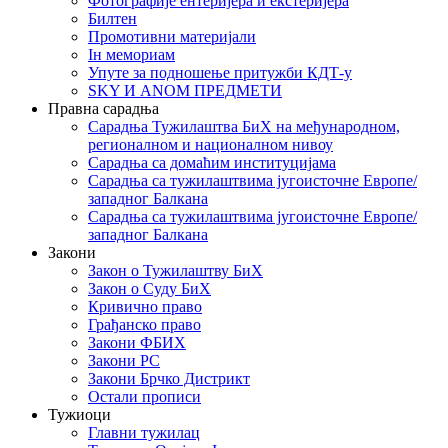
Фотографије ентеријера и екстеријера
Билтен
Промотивни материјали
Iн мемориам
Упуте за подношење притужби КДТ-у
SKY И ANOM ПРЕДМЕТИ
Правна сарадња
Сарадња Тужилаштва БиХ на међународном,
регионалном и националном нивоу
Сарадња са домаћим институцијама
Сарадња са тужилаштвима југоисточне Европе/
западног Балкана
Сарадња са тужилаштвима југоисточне Европе/
западног Балкана
Закони
Закон о Тужилаштву БиХ
Закон о Суду БиХ
Кривично право
Грађанско право
Закони ФБИХ
Закони РС
Закони Брчко Дистрикт
Остали прописи
Тужиоци
Главни тужилац