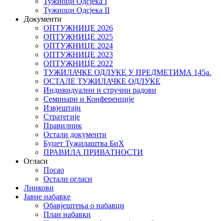
Тужиоци Oдсјекa I
Тужиоци Oдсјекa II
Документи
ОПТУЖНИЦЕ 2026
ОПТУЖНИЦЕ 2025
ОПТУЖНИЦЕ 2024
ОПТУЖНИЦЕ 2023
ОПТУЖНИЦЕ 2022
ТУЖИЛАЧКЕ ОДЛУКЕ У ПРЕДМЕТИМА 145а.
ОСТАЛЕ ТУЖИЛАЧКЕ ОДЛУКЕ
Индивидуални и стручни радови
Семинари и Конференције
Извјештаји
Стратегије
Правилник
Остали документи
Буџет Тужилаштва БиХ
ПРАВИЛА ПРИВАТНОСТИ
Огласи
Посао
Остали огласи
Линкови
Јавне набавке
Обавјештења о набавци
План набавки