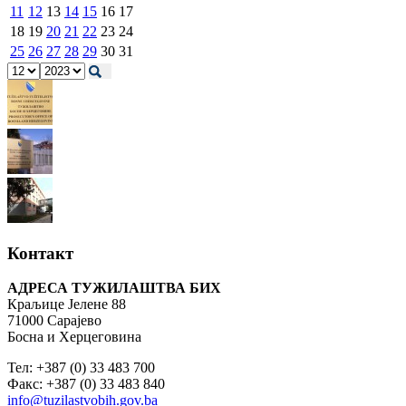
11
12
13
14
15
16
17
18
19
20
21
22
23
24
25
26
27
28
29
30
31
Контакт
АДРЕСА ТУЖИЛАШТВА БИХ
Краљице Јелене 88
71000 Сарајево
Босна и Херцеговина
Тел: +387 (0) 33 483 700
Факс: +387 (0) 33 483 840
info@tuzilastvobih.gov.ba