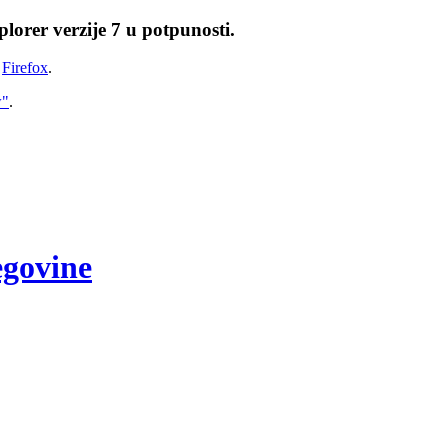
lorer verzije 7 u potpunosti.
i
Firefox
.
w"
.
egovine