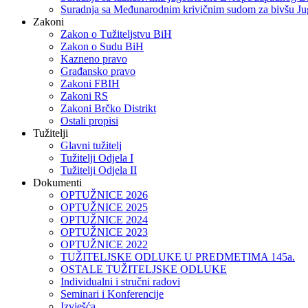
Suradnja sa Međunarodnim krivičnim sudom za bivšu Ju
Zakoni
Zakon o Тužiteljstvu BiH
Zakon o Sudu BiH
Kazneno pravo
Građansko pravo
Zakoni FBIH
Zakoni RS
Zakoni Brčko Distrikt
Ostali propisi
Tužitelji
Glavni tužitelj
Tužitelji Odjela I
Tužitelji Odjela II
Dokumenti
OPTUŽNICE 2026
OPTUŽNICE 2025
OPTUŽNICE 2024
OPTUŽNICE 2023
OPTUŽNICE 2022
TUŽITELJSKE ODLUKE U PREDMETIMA 145a.
OSTALE TUŽITELJSKE ODLUKE
Individualni i stručni radovi
Seminari i Konferencije
Izvješća