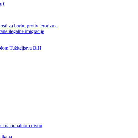
ju)
osti za borbu protiv terorizma
ane ilegalne imigracije
om Tužiteljstva BiH
 i nacionalnom nivou
alkana