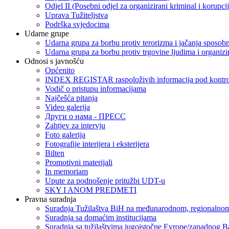
Odjel II (Posebni odjel za organizirani kriminal i korupci
Uprava Tužiteljstva
Podrška svjedocima
Udarne grupe
Udarna grupa za borbu protiv terorizma i jačanja sposobn
Udarna grupa za borbu protiv trgovine ljudima i organizir
Odnosi s javnošću
Općenito
INDEX REGISTAR raspoloživih informacija pod kontrol
Vodič o pristupu informacijama
Najčešća pitanja
Video galerija
Други о нама - ПРЕСC
Zahtjev za intervju
Foto galerija
Fotografije interijera i eksterijera
Bilten
Promotivni materijali
In memoriam
Upute za podnošenje pritužbi UDT-u
SKY I ANOM PREDMETI
Pravna suradnja
Suradnja Tužilaštva BiH na međunarodnom, regionalnom
Suradnja sa domaćim institucijama
Suradnja sa tužilaštvima jugoistočne Evrope/zapadnog B