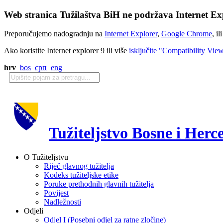
Web stranica Tužilaštva BiH ne podržava Internet Exp
Preporučujemo nadogradnju na
Internet Explorer
,
Google Chrome
, il
Ako koristite Internet explorer 9 ili više
isključite "Compatibility Vie
hrv
bos
срп
eng
Tužiteljstvo Bosne i Herc
O Tužiteljstvu
Riječ glavnog tužitelja
Kodeks tužiteljske etike
Poruke prethodnih glavnih tužitelja
Povijest
Nadležnosti
Odjeli
Odjel I (Posebni odjel za ratne zločine)