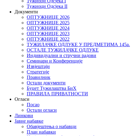
Тужиоци Oдсјекa I
Тужиоци Oдсјекa II
Документи
ОПТУЖНИЦЕ 2026
ОПТУЖНИЦЕ 2025
ОПТУЖНИЦЕ 2024
ОПТУЖНИЦЕ 2023
ОПТУЖНИЦЕ 2022
ТУЖИЛАЧКЕ ОДЛУКЕ У ПРЕДМЕТИМА 145а.
ОСТАЛЕ ТУЖИЛАЧКЕ ОДЛУКЕ
Индивидуални и стручни радови
Семинари и Конференције
Извјештаји
Стратегије
Правилник
Остали документи
Буџет Тужилаштва БиХ
ПРАВИЛА ПРИВАТНОСТИ
Огласи
Посао
Остали огласи
Линкови
Јавне набавке
Обавјештења о набавци
План набавки