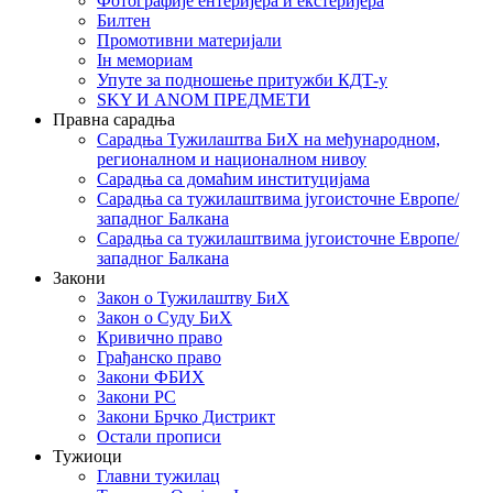
Фотографије ентеријера и екстеријера
Билтен
Промотивни материјали
Iн мемориам
Упуте за подношење притужби КДТ-у
SKY И ANOM ПРЕДМЕТИ
Правна сарадња
Сарадња Тужилаштва БиХ на међународном,
регионалном и националном нивоу
Сарадња са домаћим институцијама
Сарадња са тужилаштвима југоисточне Европе/
западног Балкана
Сарадња са тужилаштвима југоисточне Европе/
западног Балкана
Закони
Закон о Тужилаштву БиХ
Закон о Суду БиХ
Кривично право
Грађанско право
Закони ФБИХ
Закони РС
Закони Брчко Дистрикт
Остали прописи
Тужиоци
Главни тужилац