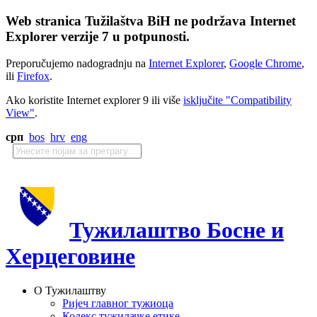
Web stranica Tužilaštva BiH ne podržava Internet
Explorer verzije 7 u potpunosti.
Preporučujemo nadogradnju na
Internet Explorer
,
Google Chrome
,
ili
Firefox
.
Ako koristite Internet explorer 9 ili više
isključite "Compatibility
View"
.
срп
bos
hrv
eng
Тужилаштво Босне и
Херцеговине
О Тужилаштву
Ријеч главног тужиоца
Кодекс тужилачке етике