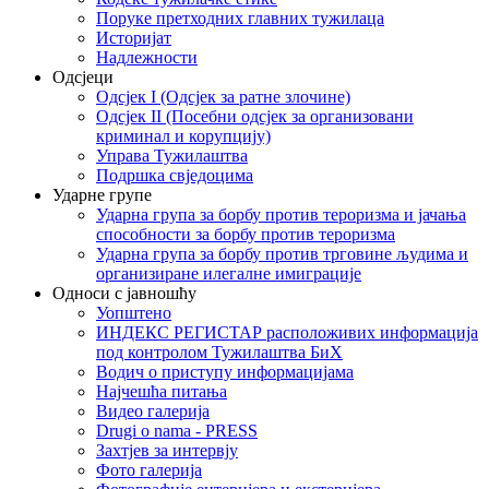
Поруке претходних главних тужилаца
Историјат
Надлежности
Одсјеци
Одсјек I (Одсјек за ратне злочине)
Одсјек II (Посебни одсјек за организовани
криминал и корупцију)
Управа Тужилаштва
Подршка свједоцима
Ударне групе
Ударна група за борбу против тероризма и јачања
способности за борбу против тероризма
Ударна група за борбу против трговине људима и
организиране илегалне имиграције
Односи с јавношћу
Уопштено
ИНДЕКС РЕГИСТАР расположивих информација
под контролом Тужилаштва БиХ
Водич о приступу информацијама
Најчешћа питања
Видео галерија
Drugi o nama - PRESS
Захтјев за интервју
Фото галерија