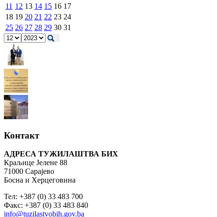
11
12
13
14
15
16
17
18
19
20
21
22
23
24
25
26
27
28
29
30
31
Контакт
АДРЕСА ТУЖИЛАШТВА БИХ
Краљице Јелене 88
71000 Сарајево
Босна и Херцеговина
Тел: +387 (0) 33 483 700
Факс: +387 (0) 33 483 840
info@tuzilastvobih.gov.ba