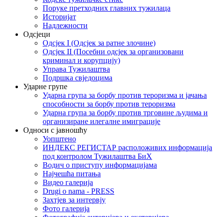
Поруке претходних главних тужилаца
Историјат
Надлежности
Одсјеци
Одсјек I (Одсјек за ратне злочине)
Одсјек II (Посебни одсјек за организовани
криминал и корупцију)
Управа Тужилаштва
Подршка свједоцима
Ударне групе
Ударна група за борбу против тероризма и јачања
способности за борбу против тероризма
Ударна група за борбу против трговине људима и
организиране илегалне имиграције
Односи с јавношћу
Уопштено
ИНДЕКС РЕГИСТАР расположивих информација
под контролом Тужилаштва БиХ
Водич о приступу информацијама
Најчешћа питања
Видео галерија
Drugi o nama - PRESS
Захтјев за интервју
Фото галерија