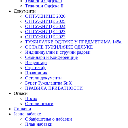
Тужиоци Oдсјекa I
Тужиоци Oдсјекa II
Документи
ОПТУЖНИЦЕ 2026
ОПТУЖНИЦЕ 2025
ОПТУЖНИЦЕ 2024
ОПТУЖНИЦЕ 2023
ОПТУЖНИЦЕ 2022
ТУЖИЛАЧКЕ ОДЛУКЕ У ПРЕДМЕТИМА 145а.
ОСТАЛЕ ТУЖИЛАЧКЕ ОДЛУКЕ
Индивидуални и стручни радови
Семинари и Конференције
Извјештаји
Стратегије
Правилник
Остали документи
Буџет Тужилаштва БиХ
ПРАВИЛА ПРИВАТНОСТИ
Огласи
Посао
Остали огласи
Линкови
Јавне набавке
Обавјештења о набавци
План набавки