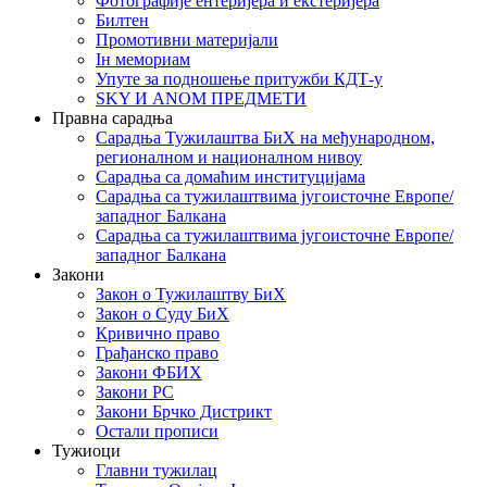
Фотографије ентеријера и екстеријера
Билтен
Промотивни материјали
Iн мемориам
Упуте за подношење притужби КДТ-у
SKY И ANOM ПРЕДМЕТИ
Правна сарадња
Сарадња Тужилаштва БиХ на међународном,
регионалном и националном нивоу
Сарадња са домаћим институцијама
Сарадња са тужилаштвима југоисточне Европе/
западног Балкана
Сарадња са тужилаштвима југоисточне Европе/
западног Балкана
Закони
Закон о Тужилаштву БиХ
Закон о Суду БиХ
Кривично право
Грађанско право
Закони ФБИХ
Закони РС
Закони Брчко Дистрикт
Остали прописи
Тужиоци
Главни тужилац