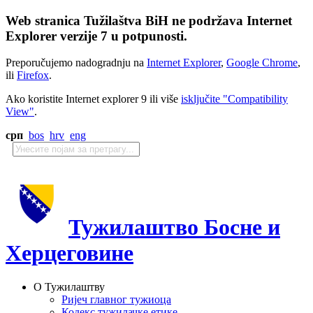
Web stranica Tužilaštva BiH ne podržava Internet
Explorer verzije 7 u potpunosti.
Preporučujemo nadogradnju na
Internet Explorer
,
Google Chrome
,
ili
Firefox
.
Ako koristite Internet explorer 9 ili više
isključite "Compatibility
View"
.
срп
bos
hrv
eng
Тужилаштво Босне и
Херцеговине
О Тужилаштву
Ријеч главног тужиоца
Кодекс тужилачке етике