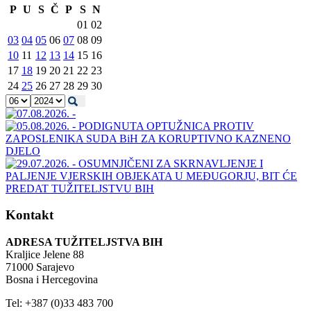
P
U
S
Č
P
S
N
01
02
03
04
05
06
07
08
09
10
11
12
13
14
15
16
17
18
19
20
21
22
23
24
25
26
27
28
29
30
Kontakt
ADRESA TUŽITELJSTVA BIH
Kraljice Jelene 88
71000 Sarajevo
Bosna i Hercegovina
Tel: +387 (0)33 483 700