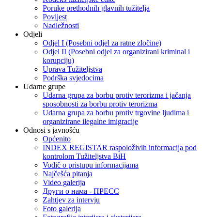
Poruke prethodnih glavnih tužitelja
Povijest
Nadležnosti
Odjeli
Odjel I (Posebni odjel za ratne zločine)
Odjel II (Posebni odjel za organizirani kriminal i
korupciju)
Uprava Tužiteljstva
Podrška svjedocima
Udarne grupe
Udarna grupa za borbu protiv terorizma i jačanja
sposobnosti za borbu protiv terorizma
Udarna grupa za borbu protiv trgovine ljudima i
organizirane ilegalne imigracije
Odnosi s javnošću
Općenito
INDEX REGISTAR raspoloživih informacija pod
kontrolom Tužiteljstva BiH
Vodič o pristupu informacijama
Najčešća pitanja
Video galerija
Други о нама - ПРЕСC
Zahtjev za intervju
Foto galerija