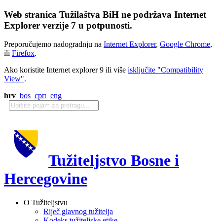
Web stranica Tužilaštva BiH ne podržava Internet
Explorer verzije 7 u potpunosti.
Preporučujemo nadogradnju na
Internet Explorer
,
Google Chrome
,
ili
Firefox
.
Ako koristite Internet explorer 9 ili više
isključite "Compatibility
View"
.
hrv
bos
срп
eng
Tužiteljstvo Bosne i
Hercegovine
O Tužiteljstvu
Riječ glavnog tužitelja
Kodeks tužiteljske etike