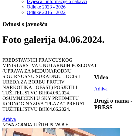
Izvješća i informacije o nabavci
Odluke 2023 - 2026
Odluke 2016 - 2022
Odnosi s javnošću
Foto galerija 04.06.2024.
PREDSTAVNICI FRANCUSKOG
MINISTARSTVA UNUTARNJIH POSLOVA
1
(UPRAVA ZA MEĐUNARODNU
SIGURNOSNU SURADNJU - DCIS I
Video
UREDA ZA BORBU PROTIV
NARKOTIKA - OFAST) POSJETILI
Arhiva
TUŽITELJSTVO BiH
04.06.2024.
OSUMNJIČENI U SKY PREDMETU
Drugi o nama -
KODNOG NAZIVA “PLAZA” PREDAT
PRESS
TUŽITELJSTVU BiH
04.06.2024.
Arhiva
NOVA ZGRADA TUŽITELJSTVA BIH