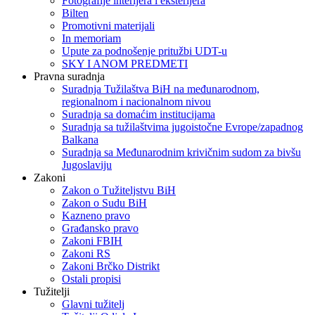
Fotografije interijera i eksterijera
Bilten
Promotivni materijali
In memoriam
Upute za podnošenje pritužbi UDT-u
SKY I ANOM PREDMETI
Pravna suradnja
Suradnja Tužilaštva BiH na međunarodnom,
regionalnom i nacionalnom nivou
Suradnja sa domaćim institucijama
Suradnja sa tužilaštvima jugoistočne Evrope/zapadnog
Balkana
Suradnja sa Međunarodnim krivičnim sudom za bivšu
Jugoslaviju
Zakoni
Zakon o Тužiteljstvu BiH
Zakon o Sudu BiH
Kazneno pravo
Građansko pravo
Zakoni FBIH
Zakoni RS
Zakoni Brčko Distrikt
Ostali propisi
Tužitelji
Glavni tužitelj