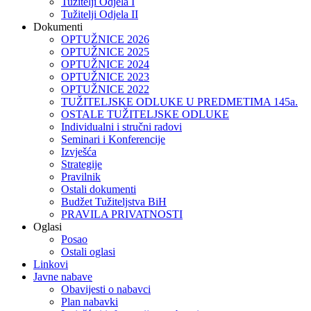
Tužitelji Odjela I
Tužitelji Odjela II
Dokumenti
OPTUŽNICE 2026
OPTUŽNICE 2025
OPTUŽNICE 2024
OPTUŽNICE 2023
OPTUŽNICE 2022
TUŽITELJSKE ODLUKE U PREDMETIMA 145a.
OSTALE TUŽITELJSKE ODLUKE
Individualni i stručni radovi
Seminari i Konferencije
Izvješća
Strategije
Pravilnik
Ostali dokumenti
Budžet Tužiteljstva BiH
PRAVILA PRIVATNOSTI
Oglasi
Posao
Ostali oglasi
Linkovi
Javne nabave
Obavijesti o nabavci
Plan nabavki