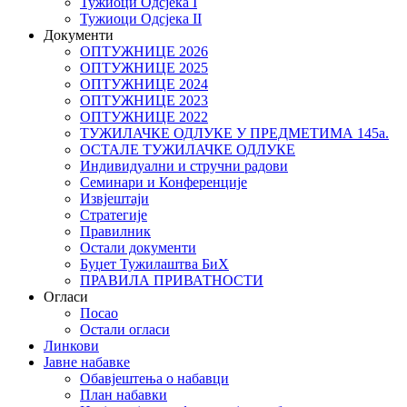
Тужиоци Oдсјекa I
Тужиоци Oдсјекa II
Документи
ОПТУЖНИЦЕ 2026
ОПТУЖНИЦЕ 2025
ОПТУЖНИЦЕ 2024
ОПТУЖНИЦЕ 2023
ОПТУЖНИЦЕ 2022
ТУЖИЛАЧКЕ ОДЛУКЕ У ПРЕДМЕТИМА 145а.
ОСТАЛЕ ТУЖИЛАЧКЕ ОДЛУКЕ
Индивидуални и стручни радови
Семинари и Конференције
Извјештаји
Стратегије
Правилник
Остали документи
Буџет Тужилаштва БиХ
ПРАВИЛА ПРИВАТНОСТИ
Огласи
Посао
Остали огласи
Линкови
Јавне набавке
Обавјештења о набавци
План набавки