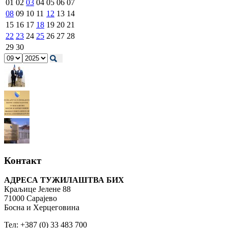
01
02
03
04
05
06
07
08
09
10
11
12
13
14
15
16
17
18
19
20
21
22
23
24
25
26
27
28
29
30
Контакт
АДРЕСА ТУЖИЛАШТВА БИХ
Краљице Јелене 88
71000 Сарајево
Босна и Херцеговина
Тел: +387 (0) 33 483 700