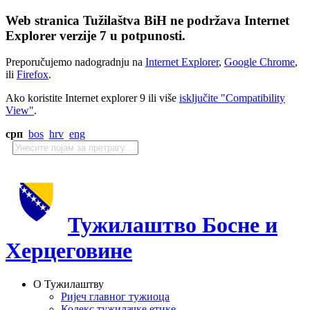
Web stranica Tužilaštva BiH ne podržava Internet
Explorer verzije 7 u potpunosti.
Preporučujemo nadogradnju na
Internet Explorer
,
Google Chrome
,
ili
Firefox
.
Ako koristite Internet explorer 9 ili više
isključite "Compatibility
View"
.
срп
bos
hrv
eng
Тужилаштво Босне и
Херцеговине
О Тужилаштву
Ријеч главног тужиоца
Кодекс тужилачке етике