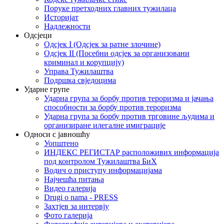
Поруке претходних главних тужилаца
Историјат
Надлежности
Одсјеци
Одсјек I (Одсјек за ратне злочине)
Одсјек II (Посебни одсјек за организовани
криминал и корупцију)
Управа Тужилаштва
Подршка свједоцима
Ударне групе
Ударна група за борбу против тероризма и јачања
способности за борбу против тероризма
Ударна група за борбу против трговине људима и
организиране илегалне имиграције
Односи с јавношћу
Уопштено
ИНДЕКС РЕГИСТАР расположивих информација
под контролом Тужилаштва БиХ
Водич о приступу информацијама
Најчешћа питања
Видео галерија
Drugi o nama - PRESS
Захтјев за интервју
Фото галерија