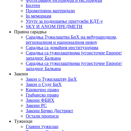
Фотографије ентеријера и екстеријера
Билтен
Промотивни материјали
Iн мемориам
Упуте за подношење притужби КДТ-у
SKY И ANOM ПРЕДМЕТИ
Правна сарадња
Сарадња Тужилаштва БиХ на међународном,
регионалном и националном нивоу
Сарадња са домаћим институцијама
Сарадња са тужилаштвима југоисточне Европе/
западног Балкана
Сарадња са тужилаштвима југоисточне Европе/
западног Балкана
Закони
Закон о Тужилаштву БиХ
Закон о Суду БиХ
Кривично право
Грађанско право
Закони ФБИХ
Закони РС
Закони Брчко Дистрикт
Остали прописи
Тужиоци
Главни тужилац