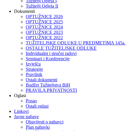
Tužitelji Odjela I
Tužitelji Odjela II
Dokumenti
OPTUŽNICE 2026
OPTUŽNICE 2025
OPTUŽNICE 2024
OPTUŽNICE 2023
OPTUŽNICE 2022
TUŽITELJSKE ODLUKE U PREDMETIMA 145a.
OSTALE TUŽITELJSKE ODLUKE
Individualni i stručni radovi
Seminari i Konferencije
Izvješća
Strategije
Pravilnik
Ostali dokumenti
Budžet Tužiteljstva BiH
PRAVILA PRIVATNOSTI
Oglasi
Posao
Ostali oglasi
Linkovi
Javne nabave
Obavijesti o nabavci
Plan nabavki