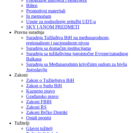
Fotografije interijera i eksterijera
Bilten
Promotivni materijali
In memoriam
Upute za podnošenje pritužbi UDT-u
SKY I ANOM PREDMETI
Pravna suradnja
Suradnja Tužilaštva BiH na međunarodnom,
regionalnom i nacionalnom nivou
Suradnja sa domaćim institucijama
Suradnja sa tužilaštvima jugoistočne Evrope/zapadnog
Balkana
Suradnja sa Međunarodnim krivičnim sudom za bivšu
Jugoslaviju
Zakoni
Zakon o Тužiteljstvu BiH
Zakon o Sudu BiH
Kazneno pravo
Građansko pravo
Zakoni FBIH
Zakoni RS
Zakoni Brčko Distrikt
Ostali propisi
Tužitelji
Glavni tužitelj