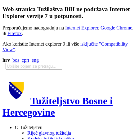
Web stranica Tužilaštva BiH ne podržava Internet
Explorer verzije 7 u potpunosti.
Preporučujemo nadogradnju na
Internet Explorer
,
Google Chrome
,
ili
Firefox
.
Ako koristite Internet explorer 9 ili više
isključite "Compatibility
View"
.
hrv
bos
срп
eng
Tužiteljstvo Bosne i
Hercegovine
O Tužiteljstvu
Riječ glavnog tužitelja
Kodeks tužiteljske etike