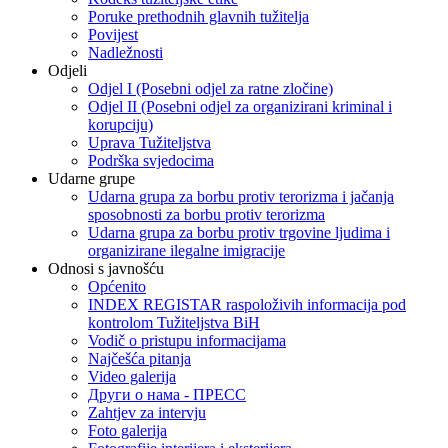
Poruke prethodnih glavnih tužitelja
Povijest
Nadležnosti
Odjeli
Odjel I (Posebni odjel za ratne zločine)
Odjel II (Posebni odjel za organizirani kriminal i
korupciju)
Uprava Tužiteljstva
Podrška svjedocima
Udarne grupe
Udarna grupa za borbu protiv terorizma i jačanja
sposobnosti za borbu protiv terorizma
Udarna grupa za borbu protiv trgovine ljudima i
organizirane ilegalne imigracije
Odnosi s javnošću
Općenito
INDEX REGISTAR raspoloživih informacija pod
kontrolom Tužiteljstva BiH
Vodič o pristupu informacijama
Najčešća pitanja
Video galerija
Други о нама - ПРЕСC
Zahtjev za intervju
Foto galerija