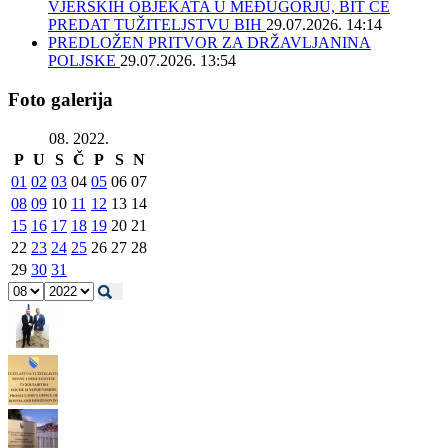
VJERSKIH OBJEKATA U MEĐUGORJU, BIT ĆE
PREDAT TUŽITELJSTVU BIH
29.07.2026. 14:14
PREDLOŽEN PRITVOR ZA DRŽAVLJANINA
POLJSKE
29.07.2026. 13:54
Foto galerija
08. 2022.
P
U
S
Č
P
S
N
01
02
03
04
05
06
07
08
09
10
11
12
13
14
15
16
17
18
19
20
21
22
23
24
25
26
27
28
29
30
31