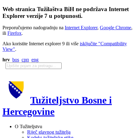
Web stranica Tužilaštva BiH ne podržava Internet
Explorer verzije 7 u potpunosti.
Preporučujemo nadogradnju na
Internet Explorer
,
Google Chrome
,
ili
Firefox
.
Ako koristite Internet explorer 9 ili više
isključite "Compatibility
View"
.
hrv
bos
срп
eng
Tužiteljstvo Bosne i
Hercegovine
O Tužiteljstvu
Riječ glavnog tužitelja
Kodeks tužiteljske etike