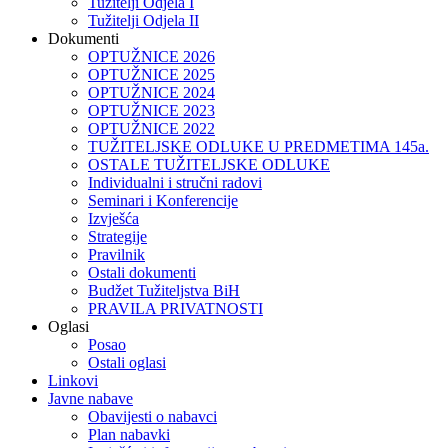
Tužitelji Odjela I
Tužitelji Odjela II
Dokumenti
OPTUŽNICE 2026
OPTUŽNICE 2025
OPTUŽNICE 2024
OPTUŽNICE 2023
OPTUŽNICE 2022
TUŽITELJSKE ODLUKE U PREDMETIMA 145a.
OSTALE TUŽITELJSKE ODLUKE
Individualni i stručni radovi
Seminari i Konferencije
Izvješća
Strategije
Pravilnik
Ostali dokumenti
Budžet Tužiteljstva BiH
PRAVILA PRIVATNOSTI
Oglasi
Posao
Ostali oglasi
Linkovi
Javne nabave
Obavijesti o nabavci
Plan nabavki