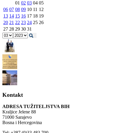
01
02
03
04
05
06
07
08
09
10
11
12
13
14
15
16
17
18
19
20
21
22
23
24
25
26
27
28
29
30
31
Kontakt
ADRESA TUŽITELJSTVA BIH
Kraljice Jelene 88
71000 Sarajevo
Bosna i Hercegovina
Tel: +387 (0)33 483 700