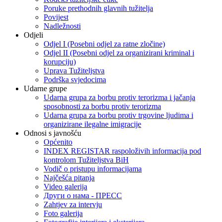
Poruke prethodnih glavnih tužitelja
Povijest
Nadležnosti
Odjeli
Odjel I (Posebni odjel za ratne zločine)
Odjel II (Posebni odjel za organizirani kriminal i
korupciju)
Uprava Tužiteljstva
Podrška svjedocima
Udarne grupe
Udarna grupa za borbu protiv terorizma i jačanja
sposobnosti za borbu protiv terorizma
Udarna grupa za borbu protiv trgovine ljudima i
organizirane ilegalne imigracije
Odnosi s javnošću
Općenito
INDEX REGISTAR raspoloživih informacija pod
kontrolom Tužiteljstva BiH
Vodič o pristupu informacijama
Najčešća pitanja
Video galerija
Други о нама - ПРЕСC
Zahtjev za intervju
Foto galerija