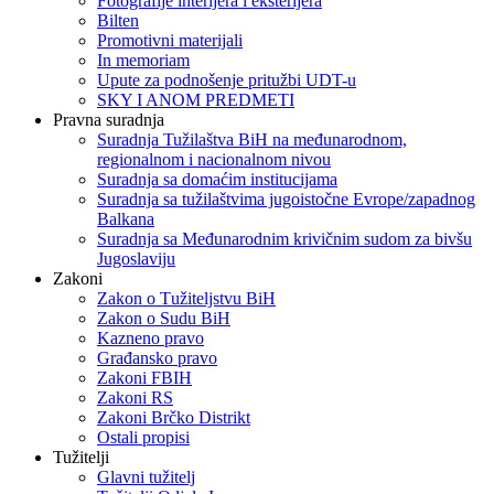
Fotografije interijera i eksterijera
Bilten
Promotivni materijali
In memoriam
Upute za podnošenje pritužbi UDT-u
SKY I ANOM PREDMETI
Pravna suradnja
Suradnja Tužilaštva BiH na međunarodnom,
regionalnom i nacionalnom nivou
Suradnja sa domaćim institucijama
Suradnja sa tužilaštvima jugoistočne Evrope/zapadnog
Balkana
Suradnja sa Međunarodnim krivičnim sudom za bivšu
Jugoslaviju
Zakoni
Zakon o Тužiteljstvu BiH
Zakon o Sudu BiH
Kazneno pravo
Građansko pravo
Zakoni FBIH
Zakoni RS
Zakoni Brčko Distrikt
Ostali propisi
Tužitelji
Glavni tužitelj