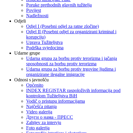
Poruke prethodnih glavnih tužitelja
Povijest
Nadležnosti
Odjeli
Odjel I (Posebni odjel za ratne zločine)
Odjel II (Posebni odjel za organizirani kriminal i
korupciju)
Uprava Tužiteljstva
Podrška svjedocima
Udarne grupe
Udarna grupa za borbu protiv terorizma i jačanja
sposobnosti za borbu protiv terorizma
Udarna grupa za borbu protiv trgovine ljudima i
organizirane ilegalne imigracije
Odnosi s javnošću
Općenito
INDEX REGISTAR raspoloživih informacija pod
kontrolom Tužiteljstva BiH
Vodič o pristupu informacijama
Najčešća pitanja
Video galerija
Други о нама - ПРЕСC
Zahtjev za intervju
Foto galerija