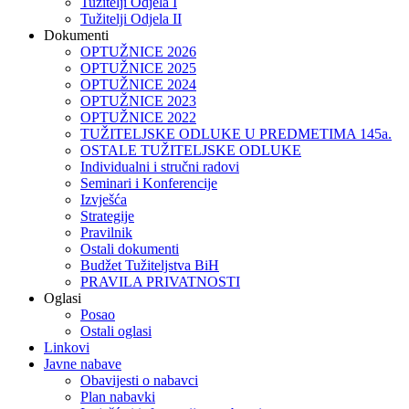
Tužitelji Odjela I
Tužitelji Odjela II
Dokumenti
OPTUŽNICE 2026
OPTUŽNICE 2025
OPTUŽNICE 2024
OPTUŽNICE 2023
OPTUŽNICE 2022
TUŽITELJSKE ODLUKE U PREDMETIMA 145a.
OSTALE TUŽITELJSKE ODLUKE
Individualni i stručni radovi
Seminari i Konferencije
Izvješća
Strategije
Pravilnik
Ostali dokumenti
Budžet Tužiteljstva BiH
PRAVILA PRIVATNOSTI
Oglasi
Posao
Ostali oglasi
Linkovi
Javne nabave
Obavijesti o nabavci
Plan nabavki