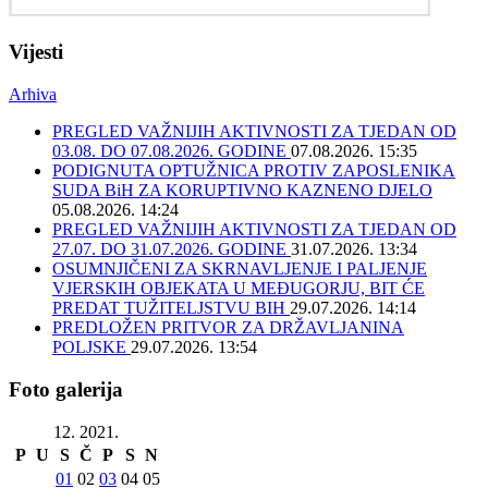
Vijesti
Arhiva
PREGLED VAŽNIJIH AKTIVNOSTI ZA TJEDAN OD
03.08. DO 07.08.2026. GODINE
07.08.2026. 15:35
PODIGNUTA OPTUŽNICA PROTIV ZAPOSLENIKA
SUDA BiH ZA KORUPTIVNO KAZNENO DJELO
05.08.2026. 14:24
PREGLED VAŽNIJIH AKTIVNOSTI ZA TJEDAN OD
27.07. DO 31.07.2026. GODINE
31.07.2026. 13:34
OSUMNJIČENI ZA SKRNAVLJENJE I PALJENJE
VJERSKIH OBJEKATA U MEĐUGORJU, BIT ĆE
PREDAT TUŽITELJSTVU BIH
29.07.2026. 14:14
PREDLOŽEN PRITVOR ZA DRŽAVLJANINA
POLJSKE
29.07.2026. 13:54
Foto galerija
12. 2021.
P
U
S
Č
P
S
N
01
02
03
04
05