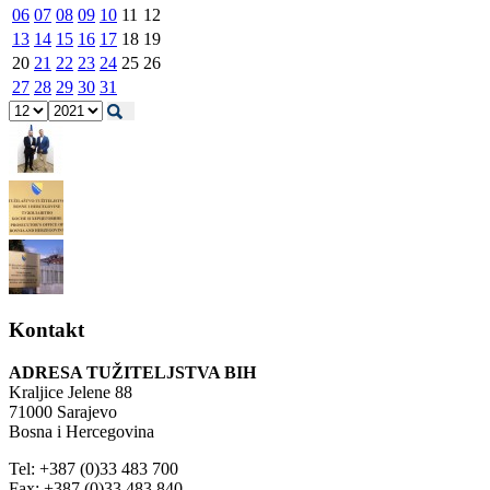
06
07
08
09
10
11
12
13
14
15
16
17
18
19
20
21
22
23
24
25
26
27
28
29
30
31
Kontakt
ADRESA TUŽITELJSTVA BIH
Kraljice Jelene 88
71000 Sarajevo
Bosna i Hercegovina
Tel: +387 (0)33 483 700
Fax: +387 (0)33 483 840