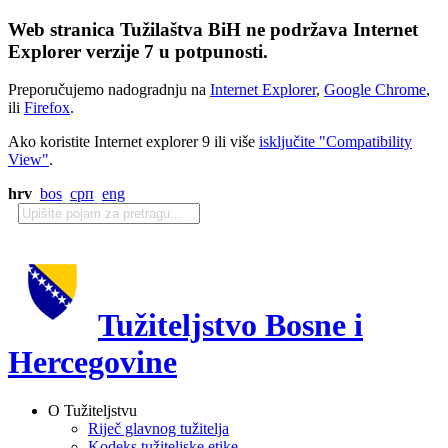
Web stranica Tužilaštva BiH ne podržava Internet
Explorer verzije 7 u potpunosti.
Preporučujemo nadogradnju na
Internet Explorer
,
Google Chrome
,
ili
Firefox
.
Ako koristite Internet explorer 9 ili više
isključite "Compatibility
View"
.
hrv
bos
срп
eng
Tužiteljstvo Bosne i
Hercegovine
O Tužiteljstvu
Riječ glavnog tužitelja
Kodeks tužiteljske etike