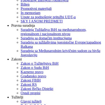
Fotografije interijera i eksterijera
Bilten
Promotivni materijali
In memoriam
Upute za podnošenje pritužbi UDT-u
SKY I ANOM PREDMETI
Pravna suradnja
Suradnja Tužilaštva BiH na međunarodnom,
regionalnom i nacionalnom nivou
Suradnja sa domaćim institucijama
Suradnja sa tužilaštvima jugoistočne Evrope/zapadnog
Balkana
Suradnja sa Međunarodnim krivičnim sudom za bivšu
Jugoslaviju
Zakoni
Zakon o Тužiteljstvu BiH
Zakon o Sudu BiH
Kazneno pravo
Građansko pravo
Zakoni FBIH
Zakoni RS
Zakoni Brčko Distrikt
Ostali propisi
Tužitelji
Glavni tužitelj