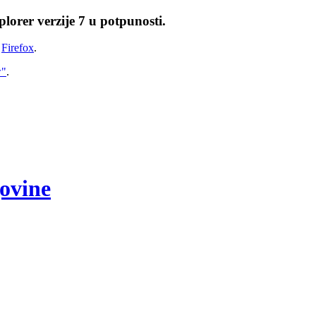
lorer verzije 7 u potpunosti.
i
Firefox
.
w"
.
govine