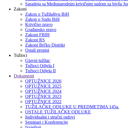
Saradnja sa Međunarodnim krivičnim sudom za bivšu Jug
Zakoni
Zakon o Тužilaštvu BiH
Zakon o Sudu BiH
Krivično pravo
Građansko pravo
Zakoni FBIH
Zakoni RS
Zakoni Brčko Distrikt
Ostali propisi
Tužioci
Glavni tužilac
Tužioci Odjela I
Tužioci Odjela II
Dokumenti
OPTUŽNICE 2026
OPTUŽNICE 2025
OPTUŽNICE 2024
OPTUŽNICE 2023
OPTUŽNICE 2022
TUŽILAČKE ODLUKE U PREDMETIMA 145a.
OSTALE TUŽILAČKE ODLUKE
Individualni i stručni radovi
Seminari i Konferencije
Izvještaji