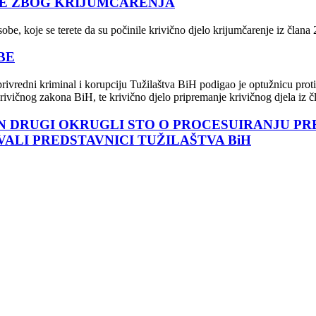
BE ZBOG KRIJUMČARENJA
obe, koje se terete da su počinile krivično djelo krijumčarenje iz član
BE
ivredni kriminal i korupciju Tužilaštva BiH podigao je optužnicu protiv 
 Krivičnog zakona BiH, te krivično djelo pripremanje krivičnog djela iz 
RŽAN DRUGI OKRUGLI STO O PROCESUIRANJU 
OVALI PREDSTAVNICI TUŽILAŠTVA BiH