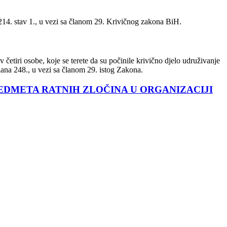
a 214. stav 1., u vezi sa članom 29. Krivičnog zakona BiH.
četiri osobe, koje se terete da su počinile krivično djelo udruživanje
člana 248., u vezi sa članom 29. istog Zakona.
PREDMETA RATNIH ZLOČINA U ORGANIZACIJI