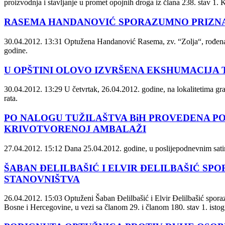
proizvodnja i stavljanje u promet opojnih droga iz člana 238. stav 1
RASEMA HANDANOVIĆ SPORAZUMNO PRIZNA
30.04.2012. 13:31
Optužena Handanović Rasema, zv. “Zolja“, rođena 1
godine.
U OPŠTINI OLOVO IZVRŠENA EKSHUMACIJA 
30.04.2012. 13:29
U četvrtak, 26.04.2012. godine, na lokalitetima gr
rata.
PO NALOGU TUŽILAŠTVA BiH PROVEDENA PO
KRIVOTVORENOJ AMBALAŽI
27.04.2012. 15:12
Dana 25.04.2012. godine, u poslijepodnevnim satima
ŠABAN ĐELILBAŠIĆ I ELVIR ĐELILBAŠIĆ SP
STANOVNIŠTVA
26.04.2012. 15:03
Optuženi Šaban Đelilbašić i Elvir Đelilbašić sporaz
Bosne i Hercegovine, u vezi sa članom 29. i članom 180. stav 1. isto