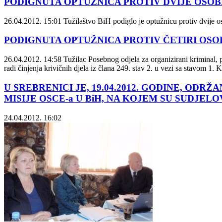
PODIGNUTA OPTUŽNICA PROTIV DVIJE OSO
26.04.2012. 15:01
Tužilaštvo BiH podiglo je optužnicu protiv dvije os
PODIGNUTA OPTUŽNICA PROTIV ČETIRI OSO
26.04.2012. 14:58
Tužilac Posebnog odjela za organizirani kriminal, pr
radi činjenja krivičnih djela iz člana 249. stav 2. u vezi sa stavom 1.
U SREBRENICI JE, 19.04.2012. GODINE, OD
MISIJE OSCE-a U BiH, NA KOJEM SU SUDJEL
24.04.2012. 16:02