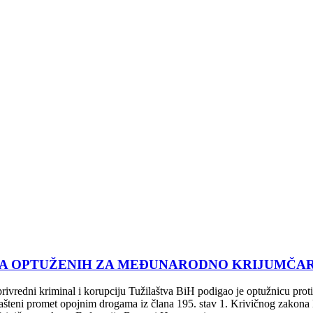
BA OPTUŽENIH ZA MEĐUNARODNO KRIJUMČA
rivredni kriminal i korupciju Tužilaštva BiH podigao je optužnicu protiv
ovlašteni promet opojnim drogama iz člana 195. stav 1. Krivičnog zakon