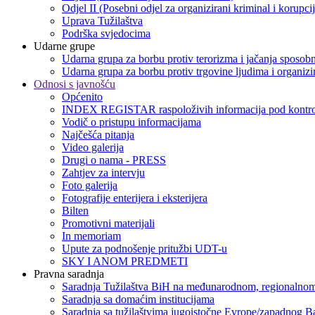
Odjel II (Posebni odjel za organizirani kriminal i korupci
Uprava Tužilaštva
Podrška svjedocima
Udarne grupe
Udarna grupa za borbu protiv terorizma i jačanja sposobn
Udarna grupa za borbu protiv trgovine ljudima i organizir
Odnosi s javnošću
Općenito
INDEX REGISTAR raspoloživih informacija pod kontro
Vodič o pristupu informacijama
Najčešća pitanja
Video galerija
Drugi o nama - PRESS
Zahtjev za intervju
Foto galerija
Fotografije enterijera i eksterijera
Bilten
Promotivni materijali
In memoriam
Upute za podnošenje pritužbi UDT-u
SKY I ANOM PREDMETI
Pravna saradnja
Saradnja Tužilaštva BiH na međunarodnom, regionalnom
Saradnja sa domaćim institucijama
Saradnja sa tužilaštvima jugoistočne Evrope/zapadnog B