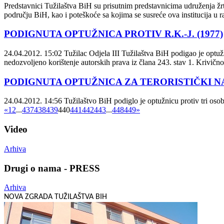
Predstavnici Tužilaštva BiH su prisutnim predstavnicima udruženja žrt
području BiH, kao i poteškoće sa kojima se susreće ova institucija u
PODIGNUTA OPTUŽNICA PROTIV R.K.-J. (1977)
24.04.2012. 15:02
Tužilac Odjela III Tužilaštva BiH podigao je optužn
nedozvoljeno korištenje autorskih prava iz člana 243. stav 1. Krivič
PODIGNUTA OPTUŽNICA ZA TERORISTIČKI N
24.04.2012. 14:56
Tužilaštvo BiH podiglo je optužnicu protiv tri oso
«
1
2
...
437
438
439
440
441
442
443
...
448
449
»
Video
Arhiva
Drugi o nama - PRESS
Arhiva
NOVA ZGRADA TUŽILAŠTVA BIH