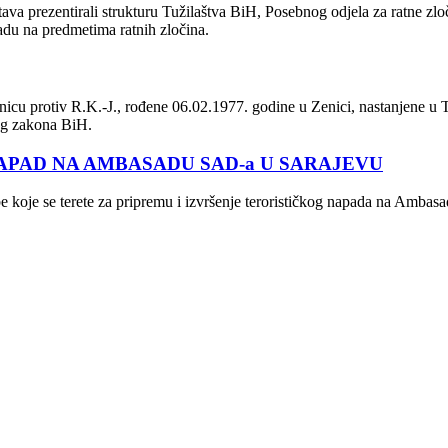
ava prezentirali strukturu Tužilaštva BiH, Posebnog odjela za ratne zlo
 radu na predmetima ratnih zločina.
icu protiv R.K.-J., rođene 06.02.1977. godine u Zenici, nastanjene u Tuz
nog zakona BiH.
APAD NA AMBASADU SAD-a U SARAJEVU
be koje se terete za pripremu i izvršenje terorističkog napada na Ambas