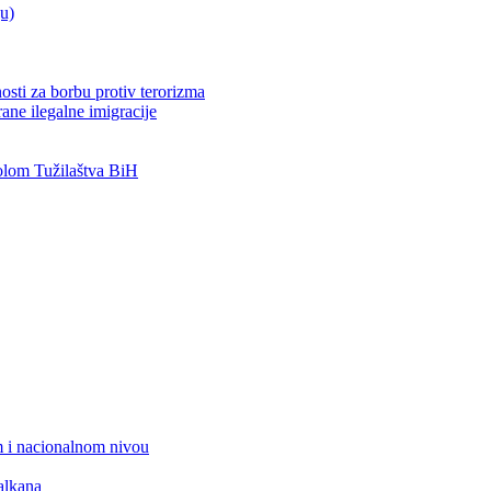
ju)
osti za borbu protiv terorizma
ane ilegalne imigracije
lom Tužilaštva BiH
 i nacionalnom nivou
alkana