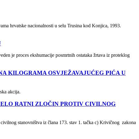
ama hrvatske nacionalnosti u selu Trusina kod Konjica, 1993.
U
eden je proces ekshumacije posmrtnih ostataka žrtava iz proteklog
INA KILOGRAMA OSVJEŽAVAJUĆEG PIĆA U
ska akcija.
JELO RATNI ZLOČIN PROTIV CIVILNOG
 civilnog stanovništva iz člana 173. stav 1. tačka c) Krivičnog zakona