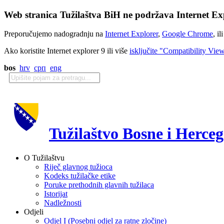
Web stranica Tužilaštva BiH ne podržava Internet Exp
Preporučujemo nadogradnju na
Internet Explorer
,
Google Chrome
, il
Ako koristite Internet explorer 9 ili više
isključite "Compatibility Vie
bos
hrv
срп
eng
Tužilaštvo Bosne i Herce
O Tužilaštvu
Riječ glavnog tužioca
Kodeks tužilačke etike
Poruke prethodnih glavnih tužilaca
Istorijat
Nadležnosti
Odjeli
Odjel I (Posebni odjel za ratne zločine)