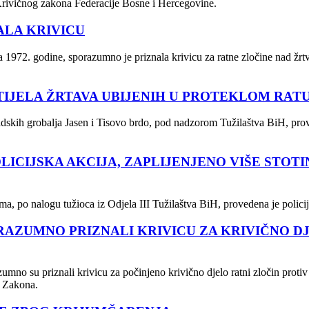
. Krivičnog zakona Federacije Bosne i Hercegovine.
LA KRIVICU
972. godine, sporazumno je priznala krivicu za ratne zločine nad žrtv
TIJELA ŽRTAVA UBIJENIH U PROTEKLOM RAT
adskih grobalja Jasen i Tisovo brdo, pod nadzorom Tužilaštva BiH, prov
LICIJSKA AKCIJA, ZAPLIJENJENO VIŠE STOT
, po nalogu tužioca iz Odjela III Tužilaštva BiH, provedena je policij
ORAZUMNO PRIZNALI KRIVICU ZA KRIVIČNO D
umno su priznali krivicu za počinjeno krivično djelo ratni zločin protiv
g Zakona.