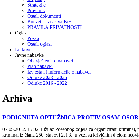
Strategije
Pravilnik
Ostali dokumenti
Budžet Tužilaštva BiH
PRAVILA PRIVATNOSTI
Oglasi
Posao
Ostali oglasi
Linkovi
Javne nabavke
Obavještenja o nabavci
Plan nabavki
Izvještaji i informacije o nabavci
Odluke 2023 - 2026
Odluke 2016 - 2022
Arhiva
PODIGNUTA OPTUŽNICA PROTIV OSAM OSO
07.05.2012. 15:02
Tužilac Posebnog odjela za organizirani kriminal, p
kriminal iz člana 250. stavovi 2. i 3., u vezi sa krivičnim djelom ne