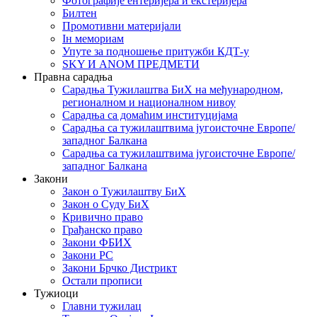
Фотографије ентеријера и екстеријера
Билтен
Промотивни материјали
Iн мемориам
Упуте за подношење притужби КДТ-у
SKY И ANOM ПРЕДМЕТИ
Правна сарадња
Сарадња Тужилаштва БиХ на међународном,
регионалном и националном нивоу
Сарадња са домаћим институцијама
Сарадња са тужилаштвима југоисточне Европе/
западног Балкана
Сарадња са тужилаштвима југоисточне Европе/
западног Балкана
Закони
Закон о Тужилаштву БиХ
Закон о Суду БиХ
Кривично право
Грађанско право
Закони ФБИХ
Закони РС
Закони Брчко Дистрикт
Остали прописи
Тужиоци
Главни тужилац