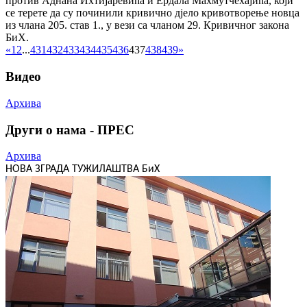
против Аднана Ихтијаревића и Ердала Махмутчехајића, који
се терете да су починили кривично дјело кривотворење новца
из члана 205. став 1., у вези са чланом 29. Кривичног закона
БиХ.
«
1
2
...
431
432
433
434
435
436
437
438
439
»
Видео
Архива
Други о нама - ПРЕС
Архива
НОВА ЗГРАДА ТУЖИЛАШТВА БиХ