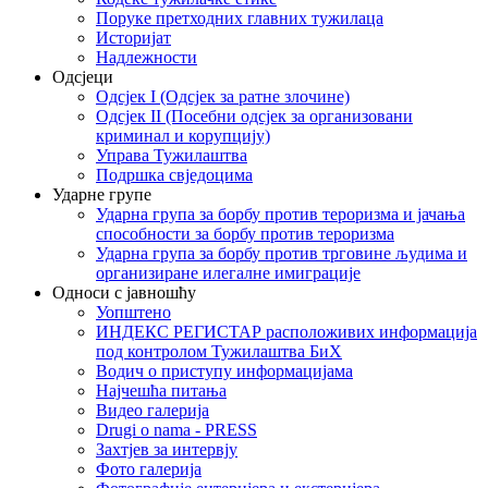
Поруке претходних главних тужилаца
Историјат
Надлежности
Одсјеци
Одсјек I (Одсјек за ратне злочине)
Одсјек II (Посебни одсјек за организовани
криминал и корупцију)
Управа Тужилаштва
Подршка свједоцима
Ударне групе
Ударна група за борбу против тероризма и јачања
способности за борбу против тероризма
Ударна група за борбу против трговине људима и
организиране илегалне имиграције
Односи с јавношћу
Уопштено
ИНДЕКС РЕГИСТАР расположивих информација
под контролом Тужилаштва БиХ
Водич о приступу информацијама
Најчешћа питања
Видео галерија
Drugi o nama - PRESS
Захтјев за интервју
Фото галерија