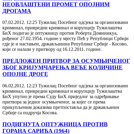
НЕОВЛАШТЕНИ ПРОМЕТ ОПОЈНИМ
ДРОГАМА
07.02.2012. 12:25
Тужилац Посебног одсјека за организовани
криминал, привредни криминал и корупцију Тужилаштва
БиХ подигао је оптужницу против Роберта Доминикуa,
рођеног 27.02.1954. године у мјесту Пећ у Републици Србији
гдје је и настањен, држављанина Републике Србије - Косово,
који се налази у притвору од 16.12.2011. године.
ПРЕДЛОЖЕН ПРИТВОР ЗА ОСУМЊИЧЕНОГ
ЗБОГ КРИЈУМЧАРЕЊА ВЕЋЕ КОЛИЧИНЕ
ОПОЈНЕ ДРОГЕ
06.02.2012. 12:23
Тужилац Посебног одсјека за организовани
криминал, привредни криминал и корупцију Тужилаштва
БиХ упутио је према Суду БиХ приједлог за одређивање
притвора за једног осумњиченог, за којег се према
прикупљеним доказима претпоставља да је држављанин
Србије са подручја Косова.
ПОДИГНУТА ОПТУЖНИЦА ПРОТИВ
ГОРАНА САРИЋA (1964)