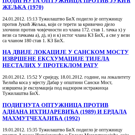
ПОДИГНУТА ОПТУЖНИЦА ПРОТИВ ЈУКИЋ
ЖЕЉКА (1970)
24.01.2012. 15:13
Тужилаштво БиХ подигло је оптужницу
против Јукић Жељка, који се терети за кривично дјело
злочини против човјечности из члана 172. став 1. тачка х) у
вези са тачкама а), д), и) и к) истог члана КЗ БиХ, а све у вези
са чланом 180 став 1. КЗ БиХ.
НА ДВИЈЕ ЛОКАЦИЈЕ У САНСКОМ МОСТУ
ИЗВРШЕНЕ ЕКСХУМАЦИЈЕ ТИЈЕЛА
НЕСТАЛИХ У ПРОТЕКЛОМ РАТУ
20.01.2012. 15:52
У сриједу, 18.01.2012. године, на локалитету
Ћелића коса у мјесту Дабар у општини Сански Мост,
извршена је ексхумација под надзором истражиоца
Тужилаштва БиХ.
ПОДИГНУТА ОПТУЖНИЦА ПРОТИВ
АДНАНА ИХТИЈАРЕВИЋА (1989) И ЕРДАЛА
МАХМУТЧЕХАЈИЋА (1992)
19.01.2012. 15:35
Тужилаштво БиХ подигло је оптужницу