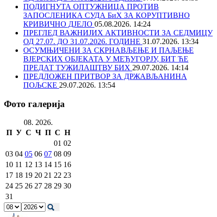
ПОДИГНУТА ОПТУЖНИЦА ПРОТИВ
ЗАПОСЛЕНИКА СУДА БиХ ЗА КОРУПТИВНО
КРИВИЧНО ДЈЕЛО
05.08.2026. 14:24
ПРЕГЛЕД ВАЖНИЈИХ АКТИВНОСТИ ЗА СЕДМИЦУ
ОД 27.07. ДО 31.07.2026. ГОДИНЕ
31.07.2026. 13:34
ОСУМЊИЧЕНИ ЗА СКРНАВЉЕЊЕ И ПАЉЕЊЕ
ВЈЕРСКИХ ОБЈЕКАТА У МЕЂУГОРЈУ, БИТ ЋЕ
ПРЕДАТ ТУЖИЛАШТВУ БИХ
29.07.2026. 14:14
ПРЕДЛОЖЕН ПРИТВОР ЗА ДРЖАВЉАНИНА
ПОЉСКЕ
29.07.2026. 13:54
Фото галерија
08. 2026.
П
У
С
Ч
П
С
Н
01
02
03
04
05
06
07
08
09
10
11
12
13
14
15
16
17
18
19
20
21
22
23
24
25
26
27
28
29
30
31