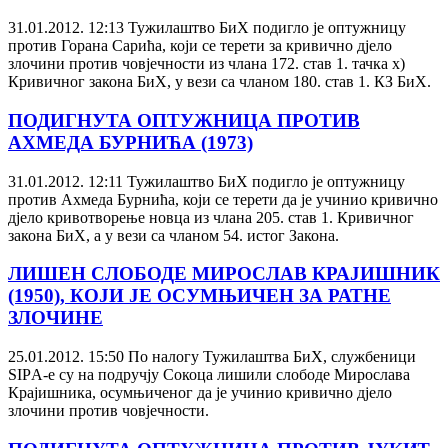
31.01.2012. 12:13
Тужилаштво БиХ подигло је оптужницу
против Горана Сарићa, који се терети за кривично дјело
злочини против човјечности из члана 172. став 1. тачка х)
Кривичног закона БиХ, у вези са чланом 180. став 1. КЗ БиХ.
ПОДИГНУТА ОПТУЖНИЦА ПРОТИВ
АХМЕДА БУРНИЋА (1973)
31.01.2012. 12:11
Тужилаштво БиХ подигло је оптужницу
против Ахмеда Бурнића, који се терети да је учинио кривично
дјело кривотворење новца из члана 205. став 1. Кривичног
закона БиХ, а у вези са чланом 54. истог Закона.
ЛИШЕН СЛОБОДЕ МИРОСЛАВ КРАЈИШНИК
(1950), КОЈИ ЈЕ ОСУМЊИЧЕН ЗА РАТНЕ
ЗЛОЧИНЕ
25.01.2012. 15:50
По налогу Тужилаштва БиХ, службеници
SIPА-е су на подручју Сокоца лишили слободе Мирослава
Крајишника, осумњиченог да је учинио кривично дјело
злочини против човјечности.