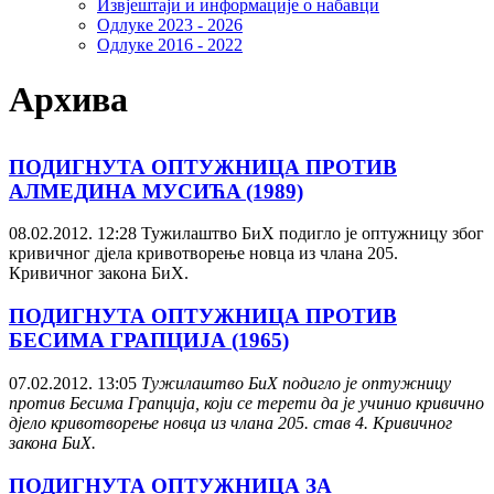
Извјештаји и информације о набавци
Одлуке 2023 - 2026
Одлуке 2016 - 2022
Архива
ПОДИГНУТА ОПТУЖНИЦА ПРОТИВ
АЛМЕДИНА МУСИЋA (1989)
08.02.2012. 12:28
Тужилаштво БиХ подигло је оптужницу због
кривичног дјела кривотворење новца из члана 205.
Кривичног закона БиХ.
ПОДИГНУТА ОПТУЖНИЦА ПРОТИВ
БЕСИМА ГРАПЦИЈА (1965)
07.02.2012. 13:05
Тужилаштво БиХ подигло је оптужницу
против Бесима Грапција, који се терети да је учинио кривично
дјело кривотворење новца из члана 205. став 4. Кривичног
закона БиХ.
ПОДИГНУТА ОПТУЖНИЦА ЗА