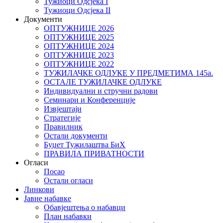
Тужиоци Oдсјекa I
Тужиоци Oдсјекa II
Документи
ОПТУЖНИЦЕ 2026
ОПТУЖНИЦЕ 2025
ОПТУЖНИЦЕ 2024
ОПТУЖНИЦЕ 2023
ОПТУЖНИЦЕ 2022
ТУЖИЛАЧКЕ ОДЛУКЕ У ПРЕДМЕТИМА 145а.
ОСТАЛЕ ТУЖИЛАЧКЕ ОДЛУКЕ
Индивидуални и стручни радови
Семинари и Конференције
Извјештаји
Стратегије
Правилник
Остали документи
Буџет Тужилаштва БиХ
ПРАВИЛА ПРИВАТНОСТИ
Огласи
Посао
Остали огласи
Линкови
Јавне набавке
Обавјештења о набавци
План набавки