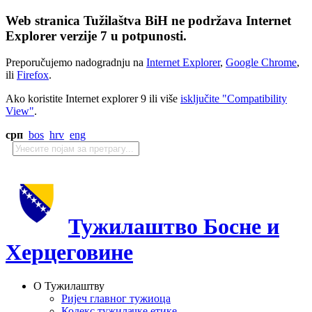
Web stranica Tužilaštva BiH ne podržava Internet
Explorer verzije 7 u potpunosti.
Preporučujemo nadogradnju na
Internet Explorer
,
Google Chrome
,
ili
Firefox
.
Ako koristite Internet explorer 9 ili više
isključite "Compatibility
View"
.
срп
bos
hrv
eng
Тужилаштво Босне и
Херцеговине
О Тужилаштву
Ријеч главног тужиоца
Кодекс тужилачке етике