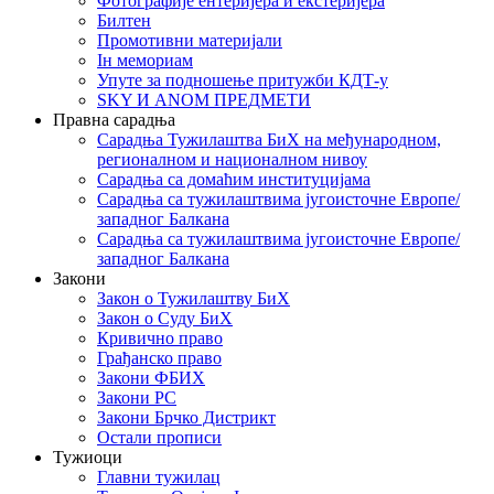
Фотографије ентеријера и екстеријера
Билтен
Промотивни материјали
Iн мемориам
Упуте за подношење притужби КДТ-у
SKY И ANOM ПРЕДМЕТИ
Правна сарадња
Сарадња Тужилаштва БиХ на међународном,
регионалном и националном нивоу
Сарадња са домаћим институцијама
Сарадња са тужилаштвима југоисточне Европе/
западног Балкана
Сарадња са тужилаштвима југоисточне Европе/
западног Балкана
Закони
Закон о Тужилаштву БиХ
Закон о Суду БиХ
Кривично право
Грађанско право
Закони ФБИХ
Закони РС
Закони Брчко Дистрикт
Остали прописи
Тужиоци
Главни тужилац