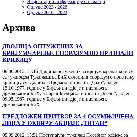
Извјештаји и информације о набавци
Одлуке 2023 - 2026
Одлуке 2016 - 2022
Архива
ДВОЈИЦА ОПТУЖЕНИХ ЗА
КРИЈУМЧАРЕЊЕ СПОРАЗУМНО ПРИЗНАЛИ
КРИВИЦУ
06.09.2012. 15:16
Двојица оптужених за кријумчарење, који су
са тужиоцем Тужилаштва БиХ склопили споразум о признању
кривице, су: Далибор Продановић звани „Дадо“, рођен
15.10.1977. године у Бијељини гдје је и настањен,
држављанин БиХ, и Горан Бјелцановић звани „Бјели“, рођен
09.05.1967. године у Бијељини гдје је и настањен,
држављанин БиХ.
ПРЕДЛОЖЕН ПРИТВОР ЗА 4 ОСУМЊИЧЕНА
ЛИЦА У ОКВИРУ АКЦИЈЕ „ТИТАН“
05.09.2012. 15:51
Поступајући тужилац Посебног одсјека за