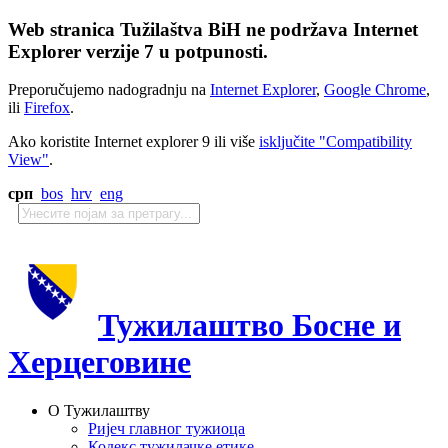
Web stranica Tužilaštva BiH ne podržava Internet
Explorer verzije 7 u potpunosti.
Preporučujemo nadogradnju na
Internet Explorer
,
Google Chrome
,
ili
Firefox
.
Ako koristite Internet explorer 9 ili više
isključite "Compatibility
View"
.
срп
bos
hrv
eng
Тужилаштво Босне и
Херцеговине
О Тужилаштву
Ријеч главног тужиоца
Кодекс тужилачке етике