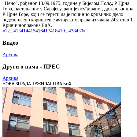
“Нено”, рођеног 13.09.1975. године у Бијелом Пољу, Р Црна
Гора, настањеног у Сарајеву, раније осуђиваног, држављанина
Р Црне Горе, који се терети да је починио кривично дјело
недозвољено кориштење ауторских права из члана 243. став 1.
Кривичног закона БиХ.
«
1
2
...
413
414
415
416
417
418
419
...
438
439
»
Видео
Архива
Други о нама - ПРЕС
Архива
НОВА ЗГРАДА ТУЖИЛАШТВА БиХ