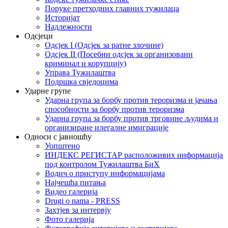
Поруке претходних главних тужилаца
Историјат
Надлежности
Одсјеци
Одсјек I (Одсјек за ратне злочине)
Одсјек II (Посебни одсјек за организовани
криминал и корупцију)
Управа Тужилаштва
Подршка свједоцима
Ударне групе
Ударна група за борбу против тероризма и јачања
способности за борбу против тероризма
Ударна група за борбу против трговине људима и
организиране илегалне имиграције
Односи с јавношћу
Уопштено
ИНДЕКС РЕГИСТАР расположивих информација
под контролом Тужилаштва БиХ
Водич о приступу информацијама
Најчешћа питања
Видео галерија
Drugi o nama - PRESS
Захтјев за интервју
Фото галерија