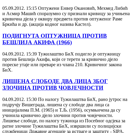
05.09.2012. 15:15
Оптужени Енвер Окановић, Мехмед Либић
и Асмир Машић споразумно су признали кривицу за учињена
кривична дјела у оквиру предмета против оптуженог Раме
Бркића и др. (акција кодног назива Кастел).
ПОДИГНУТА ОПТУЖНИЦА ПРОТИВ
БЕШЛИЈА АКИФА (1966)
04.09.2012. 15:39
Тужилаштво БиХ подигло је оптужницу
против Бешлија Акифа, који се терети за кривично дјело
пореске утаје или преваре из члана 210. Кривичног закона
БиХ.
ЛИШЕНА СЛОБОДЕ ДВА ЛИЦА ЗБОГ
ЗЛОЧИНА ПРОТИВ ЧОВЈЕЧНОСТИ
04.09.2012. 15:30
По налогу Тужилаштва БиХ, рано јутрос на
подручју Вишеграда, лишена су слободе два лица са
иницијалима П.М. (1965) и Т.Љ. (1956), осумњичена да су
учинила кривично дјело злочини против човјечности.
Лишење слободе, по налогу тужиоца из Посебног одсјека за
ратне злочине Тужилаштва БиХ, извршили су полицијски
службеници Државне агенције за истраге и заштиту - SIPA.