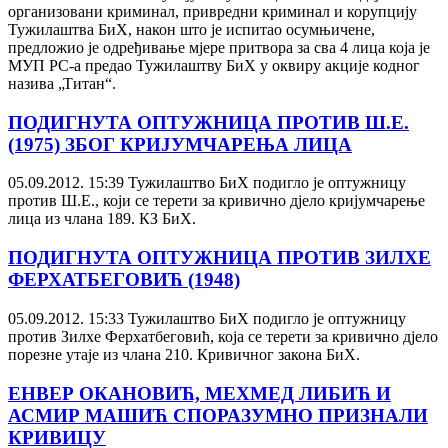
организовани криминал, привредни криминал и корупцију
Тужилаштва БиХ, након што је испитао осумњичене,
предложио је одређивање мјере притвора за сва 4 лица која је
МУП РС-а предао Тужилаштву БиХ у оквиру акције кодног
назива „Титан“.
ПОДИГНУТА ОПТУЖНИЦА ПРОТИВ Ш.Е.
(1975) ЗБОГ КРИЈУМЧАРЕЊА ЛИЦА
05.09.2012. 15:39
Тужилаштво БиХ подигло је оптужницу
против Ш.Е., који се терети за кривично дјело кријумчарење
лица из члана 189. КЗ БиХ.
ПОДИГНУТА ОПТУЖНИЦА ПРОТИВ ЗИЛХЕ
ФЕРХАТБЕГОВИЋ (1948)
05.09.2012. 15:33
Тужилаштво БиХ подигло је оптужницу
против Зилхе Ферхатбеговић, која се терети за кривично дјело
порезне утаје из члана 210. Кривичног закона БиХ.
ЕНВЕР ОКАНОВИЋ, МЕХМЕД ЛИБИЋ И
АСМИР МАШИЋ СПОРАЗУМНО ПРИЗНАЛИ
КРИВИЦУ