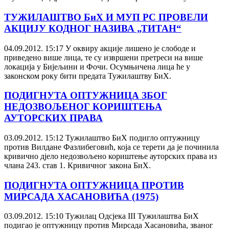
ТУЖИЛАШТВО БиХ И МУП РС ПРОВЕЛИ
АКЦИЈУ КОДНОГ НАЗИВА „ТИТАН“
04.09.2012. 15:17
У оквиру акције лишено је слободе и
приведено више лица, те су извршени претреси на више
локација у Бијељини и Фочи. Осумњичена лица ће у
законском року бити предата Тужилаштву БиХ.
ПОДИГНУТА ОПТУЖНИЦА ЗБОГ
НЕДОЗВОЉЕНОГ КОРИШТЕЊА
АУТОРСКИХ ПРАВА
03.09.2012. 15:12
Тужилаштво БиХ подигло оптужницу
против Вилдане Фазлибеговић, која се терети да је починила
кривично дјело недозвољено кориштење ауторских права из
члана 243. став 1. Кривичног закона БиХ.
ПОДИГНУТА ОПТУЖНИЦА ПРОТИВ
МИРСАДА ХАСАНОВИЋА (1975)
03.09.2012. 15:10
Тужилац Одсјека III Тужилаштва БиХ
подигао је оптужницу против Мирсада Хасановића, званог