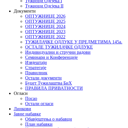
Тужиоци Oдсјекa I
Тужиоци Oдсјекa II
Документи
ОПТУЖНИЦЕ 2026
ОПТУЖНИЦЕ 2025
ОПТУЖНИЦЕ 2024
ОПТУЖНИЦЕ 2023
ОПТУЖНИЦЕ 2022
ТУЖИЛАЧКЕ ОДЛУКЕ У ПРЕДМЕТИМА 145а.
ОСТАЛЕ ТУЖИЛАЧКЕ ОДЛУКЕ
Индивидуални и стручни радови
Семинари и Конференције
Извјештаји
Стратегије
Правилник
Остали документи
Буџет Тужилаштва БиХ
ПРАВИЛА ПРИВАТНОСТИ
Огласи
Посао
Остали огласи
Линкови
Јавне набавке
Обавјештења о набавци
План набавки