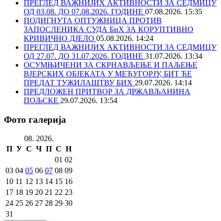
ПРЕГЛЕД ВАЖНИЈИХ АКТИВНОСТИ ЗА СЕДМИЦУ
ОД 03.08. ДО 07.08.2026. ГОДИНЕ
07.08.2026. 15:35
ПОДИГНУТА ОПТУЖНИЦА ПРОТИВ
ЗАПОСЛЕНИКА СУДА БиХ ЗА КОРУПТИВНО
КРИВИЧНО ДЈЕЛО
05.08.2026. 14:24
ПРЕГЛЕД ВАЖНИЈИХ АКТИВНОСТИ ЗА СЕДМИЦУ
ОД 27.07. ДО 31.07.2026. ГОДИНЕ
31.07.2026. 13:34
ОСУМЊИЧЕНИ ЗА СКРНАВЉЕЊЕ И ПАЉЕЊЕ
ВЈЕРСКИХ ОБЈЕКАТА У МЕЂУГОРЈУ, БИТ ЋЕ
ПРЕДАТ ТУЖИЛАШТВУ БИХ
29.07.2026. 14:14
ПРЕДЛОЖЕН ПРИТВОР ЗА ДРЖАВЉАНИНА
ПОЉСКЕ
29.07.2026. 13:54
Фото галерија
08. 2026.
П
У
С
Ч
П
С
Н
01
02
03
04
05
06
07
08
09
10
11
12
13
14
15
16
17
18
19
20
21
22
23
24
25
26
27
28
29
30
31