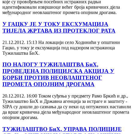
које су провођењем посебних истражних радњи
идентификовали извршиоце већег броја кривичних дјела
међународног неовлаштеног промета опојним дрогама.
У ГАЦКУ ЈЕ У ТОКУ ЕКСХУМАЦИЈА
ТИЈЕЛА ЖРТАВА ИЗ ПРОТЕКЛОГ РАТА
21.12.2012. 15:13
На локацији село Ходинићи у општини
Гацко, у току је ексхумација под надзором истражиоца
Тужилаштва БиХ.
ПО НАЛОГУ ТУЖИЛАШТВА БиХ,
ПРОВЕДЕНА ПОЛИЦИЈСКА АКЦИЈА У
БОРБИ ПРОТИВ НЕОВЛАШТЕНОГ
ПРОМЕТА ОПОЈНИМ ДРОГАМА
20.12.2012. 16:00
Током суђења у предмету Рамо Бркић и др.,
Тужилаштво БиХ и Државна агенција за истраге и заштиту -
SIPA су дошли до сазнања да су неки од оптужених наставили
да врше кривична дјела међународног неовлаштеног промета
опојним дрогама.
ТУЖИЛАШТВО БиХ, УПРАВА ПОЛИЦИЈЕ