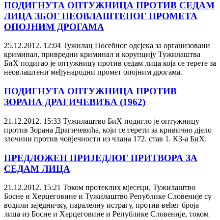
ПОДИГНУТА ОПТУЖНИЦА ПРОТИВ СЕДАМ
ЛИЦА ЗБОГ НЕОВЛАШТЕНОГ ПРОМЕТА
ОПОЈНИМ ДРОГАМА
25.12.2012. 12:04
Тужилац Посебног одсјека за организовани
криминал, привредни криминал и корупцију Тужилаштва
БиХ подигао је оптужницу против седам лица која се терете за
неовлаштени међународни промет опојним дрогама.
ПОДИГНУТА ОПТУЖНИЦА ПРОТИВ
ЗОРАНА ДРАГИЧЕВИЋА (1962)
21.12.2012. 15:33
Тужилаштво БиХ подигло је оптужницу
против Зорана Драгичевића, који се терети за кривично дјело
злочини против човјечности из члана 172. став 1. КЗ-а БиХ.
ПРЕДЛОЖЕН ПРИЈЕДЛОГ ПРИТВОРА ЗА
СЕДАМ ЛИЦА
21.12.2012. 15:21
Током протеклих мјесеци, Тужилаштво
Босне и Херцеговине и Тужилаштво Републике Словеније су
водили заједничку, паралелну истрагу, против већег броја
лица из Босне и Херцеговине и Републике Словеније, током