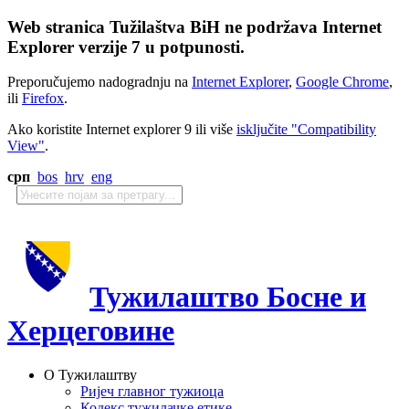
Web stranica Tužilaštva BiH ne podržava Internet
Explorer verzije 7 u potpunosti.
Preporučujemo nadogradnju na
Internet Explorer
,
Google Chrome
,
ili
Firefox
.
Ako koristite Internet explorer 9 ili više
isključite "Compatibility
View"
.
срп
bos
hrv
eng
Тужилаштво Босне и
Херцеговине
О Тужилаштву
Ријеч главног тужиоца
Кодекс тужилачке етике