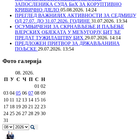
ЗАПОСЛЕНИКА СУДА БиХ ЗА КОРУПТИВНО
КРИВИЧНО ДЈЕЛО
05.08.2026. 14:24
ПРЕГЛЕД ВАЖНИЈИХ АКТИВНОСТИ ЗА СЕДМИЦУ
ОД 27.07. ДО 31.07.2026. ГОДИНЕ
31.07.2026. 13:34
ОСУМЊИЧЕНИ ЗА СКРНАВЉЕЊЕ И ПАЉЕЊЕ
ВЈЕРСКИХ ОБЈЕКАТА У МЕЂУГОРЈУ, БИТ ЋЕ
ПРЕДАТ ТУЖИЛАШТВУ БИХ
29.07.2026. 14:14
ПРЕДЛОЖЕН ПРИТВОР ЗА ДРЖАВЉАНИНА
ПОЉСКЕ
29.07.2026. 13:54
Фото галерија
08. 2026.
П
У
С
Ч
П
С
Н
01
02
03
04
05
06
07
08
09
10
11
12
13
14
15
16
17
18
19
20
21
22
23
24
25
26
27
28
29
30
31