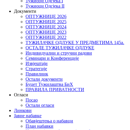
Тужиоци Oдсјекa I
Тужиоци Oдсјекa II
Документи
ОПТУЖНИЦЕ 2026
ОПТУЖНИЦЕ 2025
ОПТУЖНИЦЕ 2024
ОПТУЖНИЦЕ 2023
ОПТУЖНИЦЕ 2022
ТУЖИЛАЧКЕ ОДЛУКЕ У ПРЕДМЕТИМА 145а.
ОСТАЛЕ ТУЖИЛАЧКЕ ОДЛУКЕ
Индивидуални и стручни радови
Семинари и Конференције
Извјештаји
Стратегије
Правилник
Остали документи
Буџет Тужилаштва БиХ
ПРАВИЛА ПРИВАТНОСТИ
Огласи
Посао
Остали огласи
Линкови
Јавне набавке
Обавјештења о набавци
План набавки