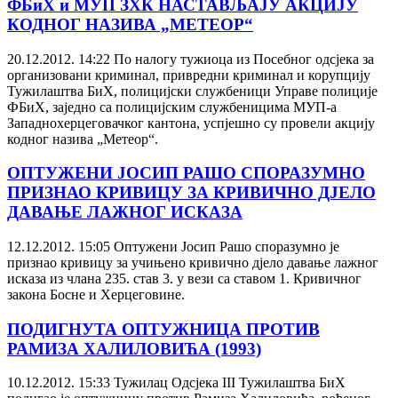
ФБиХ и МУП ЗХК НАСТАВЉАЈУ АКЦИЈУ
КОДНОГ НАЗИВА „МЕТЕОР“
20.12.2012. 14:22
По налогу тужиоца из Посебног одсјека за
организовани криминал, привредни криминал и корупцију
Тужилаштва БиХ, полицијски службеници Управе полиције
ФБиХ, заједно са полицијским службеницима МУП-а
Западнохерцеговачког кантона, успјешно су провели акцију
кодног назива „Метеор“.
ОПТУЖЕНИ ЈОСИП РАШО СПОРАЗУМНО
ПРИЗНАО КРИВИЦУ ЗА КРИВИЧНО ДЈЕЛО
ДАВАЊЕ ЛАЖНОГ ИСКАЗА
12.12.2012. 15:05
Оптужени Јосип Рашо споразумно је
признао кривицу за учињено кривично дјело давање лажног
исказа из члана 235. став 3. у вези са ставом 1. Кривичног
закона Босне и Херцеговине.
ПОДИГНУТА ОПТУЖНИЦА ПРОТИВ
РАМИЗА ХАЛИЛОВИЋА (1993)
10.12.2012. 15:33
Тужилац Одсјека III Тужилаштва БиХ