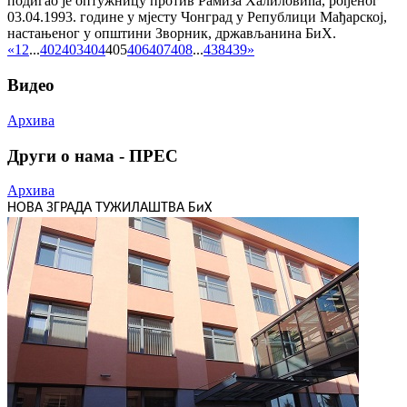
подигао је оптужницу против Рамиза Халиловића, рођеног
03.04.1993. године у мјесту Чонград у Републици Мађарској,
настањеног у општини Зворник, држављанина БиХ.
«
1
2
...
402
403
404
405
406
407
408
...
438
439
»
Видео
Архива
Други о нама - ПРЕС
Архива
НОВА ЗГРАДА ТУЖИЛАШТВА БиХ