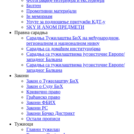
Фотографије ентеријера и екстеријера
Билтен
Промотивни материјали
Iн мемориам
Упуте за подношење притужби КДТ-у
SKY И ANOM ПРЕДМЕТИ
Правна сарадња
Сарадња Тужилаштва БиХ на међународном,
регионалном и националном нивоу
Сарадња са домаћим институцијама
Сарадња са тужилаштвима југоисточне Европе/
западног Балкана
Сарадња са тужилаштвима југоисточне Европе/
западног Балкана
Закони
Закон о Тужилаштву БиХ
Закон о Суду БиХ
Кривично право
Грађанско право
Закони ФБИХ
Закони РС
Закони Брчко Дистрикт
Остали прописи
Тужиоци
Главни тужилац