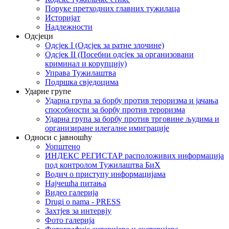
Поруке претходних главних тужилаца
Историјат
Надлежности
Одсјеци
Одсјек I (Одсјек за ратне злочине)
Одсјек II (Посебни одсјек за организовани
криминал и корупцију)
Управа Тужилаштва
Подршка свједоцима
Ударне групе
Ударна група за борбу против тероризма и јачања
способности за борбу против тероризма
Ударна група за борбу против трговине људима и
организиране илегалне имиграције
Односи с јавношћу
Уопштено
ИНДЕКС РЕГИСТАР расположивих информација
под контролом Тужилаштва БиХ
Водич о приступу информацијама
Најчешћа питања
Видео галерија
Drugi o nama - PRESS
Захтјев за интервју
Фото галерија