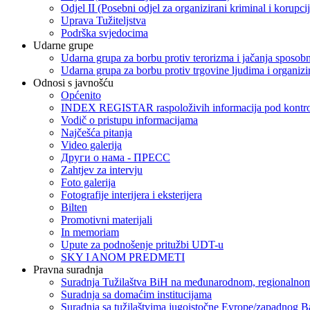
Odjel II (Posebni odjel za organizirani kriminal i korupci
Uprava Tužiteljstva
Podrška svjedocima
Udarne grupe
Udarna grupa za borbu protiv terorizma i jačanja sposobn
Udarna grupa za borbu protiv trgovine ljudima i organizir
Odnosi s javnošću
Općenito
INDEX REGISTAR raspoloživih informacija pod kontrol
Vodič o pristupu informacijama
Najčešća pitanja
Video galerija
Други о нама - ПРЕСC
Zahtjev za intervju
Foto galerija
Fotografije interijera i eksterijera
Bilten
Promotivni materijali
In memoriam
Upute za podnošenje pritužbi UDT-u
SKY I ANOM PREDMETI
Pravna suradnja
Suradnja Tužilaštva BiH na međunarodnom, regionalnom
Suradnja sa domaćim institucijama
Suradnja sa tužilaštvima jugoistočne Evrope/zapadnog B