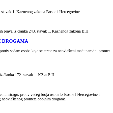
3. stavak 1. Kaznenog zakona Bosne i Hercegovine
ih prava iz članka 243. stavak 1. Kaznenog zakona BiH.
M DROGAMA
u protiv sedam osoba koje se terete za neovlašteni međunarodni promet
i iz članka 172. stavak 1. KZ-a BiH.
elnu istragu, protiv većeg broja osoba iz Bosne i Hercegovine i
dnog neovlaštenog prometa opojnim drogama.