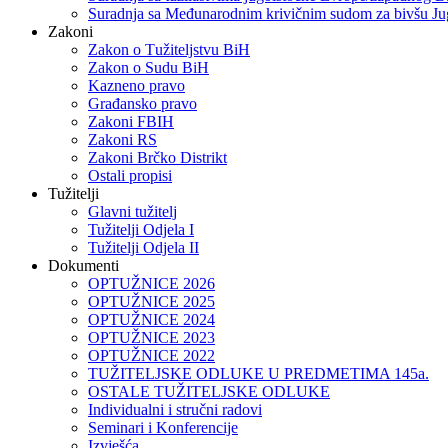
Suradnja sa Međunarodnim krivičnim sudom za bivšu Ju
Zakoni
Zakon o Тužiteljstvu BiH
Zakon o Sudu BiH
Kazneno pravo
Građansko pravo
Zakoni FBIH
Zakoni RS
Zakoni Brčko Distrikt
Ostali propisi
Tužitelji
Glavni tužitelj
Tužitelji Odjela I
Tužitelji Odjela II
Dokumenti
OPTUŽNICE 2026
OPTUŽNICE 2025
OPTUŽNICE 2024
OPTUŽNICE 2023
OPTUŽNICE 2022
TUŽITELJSKE ODLUKE U PREDMETIMA 145a.
OSTALE TUŽITELJSKE ODLUKE
Individualni i stručni radovi
Seminari i Konferencije
Izvješća