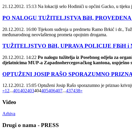
21.12.2012. 15:13
Na lokaciji selo Hodinići u općini Gacko, u tijeku 
PO NALOGU TUŽITELJSTVA BiH, PROVEDEN
20.12.2012. 16:00
Tijekom suđenja u predmetu Ramo Brkić i dr., Tužite
međunarodnog neovlaštenog prometa opojnim drogama.
TUŽITELJSTVO BiH, UPRAVA POLICIJE FBiH
20.12.2012. 14:22
Po nalogu tužitelja iz Posebnog odjela za organi
djelatnicima MUP-a Zapadnohercegovačkog kantona, uspješno su
OPTUŽENI JOSIP RAŠO SPORAZUMNO PRIZN
12.12.2012. 15:05
Optuženi Josip Rašo sporazumno je priznao krivnju
«
1
2
...
401
402
403
404
405
406
407
...
437
438
»
Video
Arhiva
Drugi o nama - PRESS