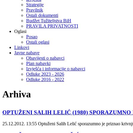
Strategije
Pravilnik
Ostali dokumenti
Budžet Tužiteljstva BiH
PRAVILA PRIVATNOSTI
Oglasi
Posao
Ostali oglasi
Linkovi
Javne nabave
Obavijesti o nabavci
Plan nabavki
Izvješća i informacije o nabavci
Odluke 2023 - 2026
Odluke 2016 - 2022
Arhiva
OPTUŽENI SALIH LELIĆ (1980) SPORAZUMNO
25.12.2012. 13:55
Optuženi Salih Lelić sporazumno je priznao krivnj