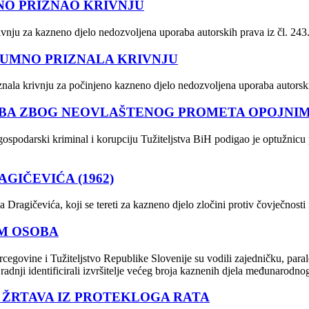
NO PRIZNAO KRIVNJU
nju za kazneno djelo nedozvoljena uporaba autorskih prava iz čl. 24
ZUMNO PRIZNALA KRIVNJU
nala krivnju za počinjeno kazneno djelo nedozvoljena uporaba autorsk
OBA ZBOG NEOVLAŠTENOG PROMETA OPOJNI
 gospodarski kriminal i korupciju Tužiteljstva BiH podigao je optužnic
GIČEVIĆA (1962)
 Dragičevića, koji se tereti za kazneno djelo zločini protiv čovječnost
M OSOBA
cegovine i Tužiteljstvo Republike Slovenije su vodili zajedničku, paral
radnji identificirali izvršitelje većeg broja kaznenih djela međunaro
A ŽRTAVA IZ PROTEKLOGA RATA