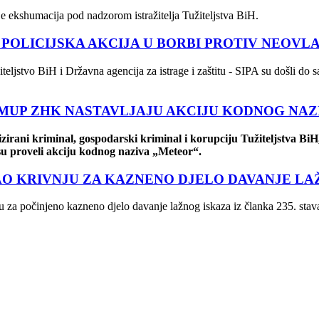
je ekshumacija pod nadzorom istražitelja Tužiteljstva BiH.
A POLICIJSKA AKCIJA U BORBI PROTIV NEO
ljstvo BiH i Državna agencija za istrage i zaštitu - SIPA su došli do s
 i MUP ZHK NASTAVLJAJU AKCIJU KODNOG NA
zirani kriminal, gospodarski kriminal i korupciju Tužiteljstva BiH,
 proveli akciju kodnog naziva „Meteor“.
AO KRIVNJU ZA KAZNENO DJELO DAVANJE LA
 za počinjeno kazneno djelo davanje lažnog iskaza iz članka 235. sta