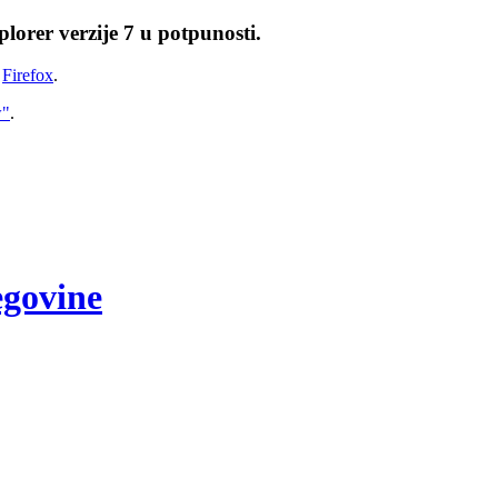
lorer verzije 7 u potpunosti.
i
Firefox
.
w"
.
egovine