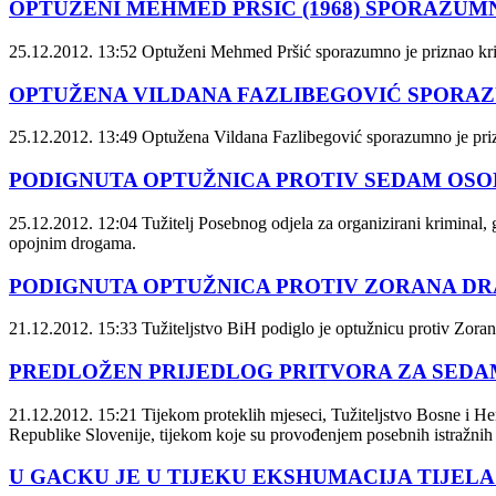
OPTUŽENI MEHMED PRŠIĆ (1968) SPORAZUM
25.12.2012. 13:52
Optuženi Mehmed Pršić sporazumno je priznao kriv
OPTUŽENA VILDANA FAZLIBEGOVIĆ SPORA
25.12.2012. 13:49
Optužena Vildana Fazlibegović sporazumno je priz
PODIGNUTA OPTUŽNICA PROTIV SEDAM OS
25.12.2012. 12:04
Tužitelj Posebnog odjela za organizirani kriminal,
opojnim drogama.
PODIGNUTA OPTUŽNICA PROTIV ZORANA DRA
21.12.2012. 15:33
Tužiteljstvo BiH podiglo je optužnicu protiv Zorana
PREDLOŽEN PRIJEDLOG PRITVORA ZA SEDA
21.12.2012. 15:21
Tijekom proteklih mjeseci, Tužiteljstvo Bosne i Her
Republike Slovenije, tijekom koje su provođenjem posebnih istražnih 
U GACKU JE U TIJEKU EKSHUMACIJA TIJEL