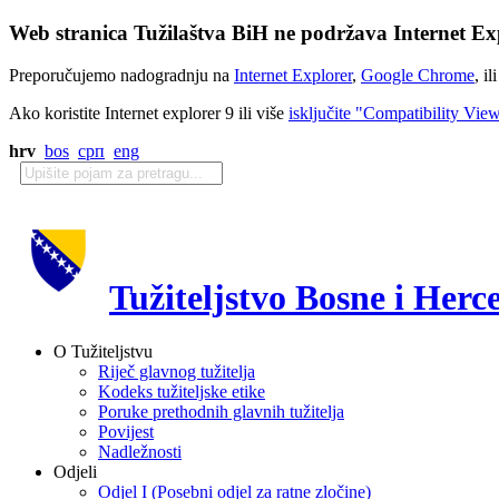
Web stranica Tužilaštva BiH ne podržava Internet Exp
Preporučujemo nadogradnju na
Internet Explorer
,
Google Chrome
, il
Ako koristite Internet explorer 9 ili više
isključite "Compatibility Vie
hrv
bos
срп
eng
Tužiteljstvo Bosne i Herc
O Tužiteljstvu
Riječ glavnog tužitelja
Kodeks tužiteljske etike
Poruke prethodnih glavnih tužitelja
Povijest
Nadležnosti
Odjeli
Odjel I (Posebni odjel za ratne zločine)