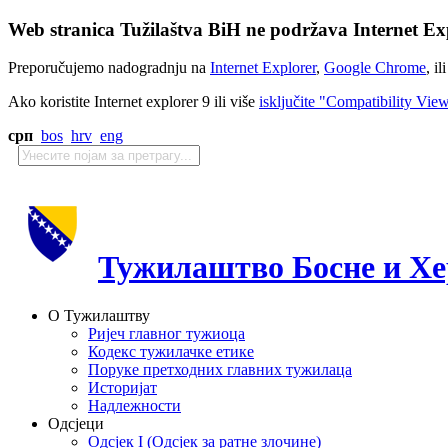
Web stranica Tužilaštva BiH ne podržava Internet Exp
Preporučujemo nadogradnju na
Internet Explorer
,
Google Chrome
, il
Ako koristite Internet explorer 9 ili više
isključite "Compatibility Vie
срп
bos
hrv
eng
Тужилаштво Босне и Хе
О Тужилаштву
Ријеч главног тужиоца
Кодекс тужилачке етике
Поруке претходних главних тужилаца
Историјат
Надлежности
Одсјеци
Одсјек I (Одсјек за ратне злочине)