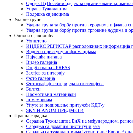
Одсјек II (Посебни одсјек за организовани кримина
Управа Тужилаштва
Подршка свједоцима
Ударне групе
Ударна група за борбу против тероризма и јачања с
Ударна група за борбу против трговине људима и о
Односи с јавношћу
Уопштено
ИНДЕКС РЕГИСТАР расположивих информација п
Водич о приступу информацијама
Најчешћа питања
Видео галерија
Drugi o nama - PRESS
Захтјев за интервју
Фото галерија
Фотографије ентеријера и екстеријера
Билтен
Промотивни материјали
Iн мемориам
Упуте за подношење притужби КДТ-у
SKY И ANOM ПРЕДМЕТИ
Правна сарадња
Сарадња Тужилаштва БиХ на међународном, регио
Сарадња са домаћим институцијама
Сарадња са тужилаштвима југоисточне Европе/запа