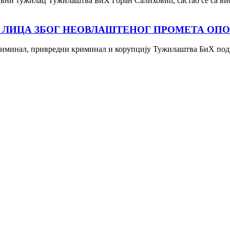
вни тужилац Тужилаштва БиХ Горан Салиховић, састао се са ви
 ЛИЦА ЗБОГ НЕОВЛАШТЕНОГ ПРОМЕТА ОП
иминал, привредни криминал и корупцију Тужилаштва БиХ подига