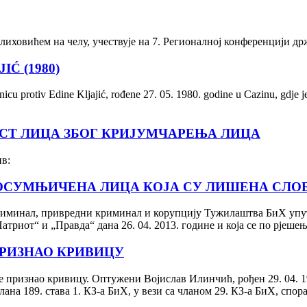
ховићем на челу, учествује на 7. Регионалној конференцији држ
Ć (1980)
icu protiv Edine Kljajić, rođene 27. 05. 1980. godine u Cazinu, gdje j
СТ ЛИЦА ЗБОГ КРИЈУМЧАРЕЊА ЛИЦА
в:
ОСУМЊИЧЕНА ЛИЦА КОЈА СУ ЛИШЕНА СЛОБО
риминал, привредни криминал и корупцију Тужилаштва БиХ упут
атриот“ и „Правда“ дана 26. 04. 2013. године и која се по рјешењ
ПРИЗНАО КРИВИЦУ
 признао кривицу. Оптужени Војислав Илинчић, рођен 29. 04. 1
ана 189. става 1. КЗ-а БиХ, у вези са чланом 29. КЗ-а БиХ, спор