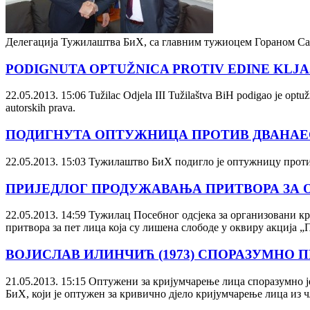
Делегација Тужилаштва БиХ, са главним тужиоцем Гораном Сали
PODIGNUTA OPTUŽNICA PROTIV EDINE KLJAJI
22.05.2013. 15:06
Tužilac Odjela III Tužilaštva BiH podigao je optužn
autorskih prava.
ПОДИГНУТА ОПТУЖНИЦА ПРОТИВ ДВАНАЕ
22.05.2013. 15:03
Тужилаштво БиХ подигло је оптужницу проти
ПРИЈЕДЛОГ ПРОДУЖАВАЊА ПРИТВОРА ЗА 
22.05.2013. 14:59
Тужилац Посебног одсјека за организовани к
притвора за пет лица која су лишена слободе у оквиру акција „П
ВОЈИСЛАВ ИЛИНЧИЋ (1973) СПОРАЗУМНО 
21.05.2013. 15:15
Оптужени за кријумчарење лица споразумно је
БиХ, који је оптужен за кривично дјело кријумчарење лица из чл