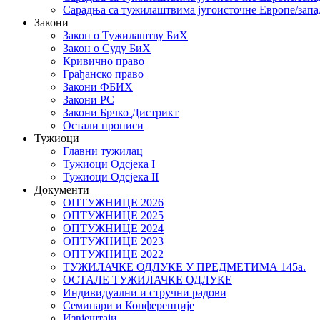
Сарадња са тужилаштвима југоисточне Европе/запа
Закони
Закон о Тужилаштву БиХ
Закон о Суду БиХ
Кривично право
Грађанско право
Закони ФБИХ
Закони РС
Закони Брчко Дистрикт
Остали прописи
Тужиоци
Главни тужилац
Тужиоци Oдсјекa I
Тужиоци Oдсјекa II
Документи
ОПТУЖНИЦЕ 2026
ОПТУЖНИЦЕ 2025
ОПТУЖНИЦЕ 2024
ОПТУЖНИЦЕ 2023
ОПТУЖНИЦЕ 2022
ТУЖИЛАЧКЕ ОДЛУКЕ У ПРЕДМЕТИМА 145а.
ОСТАЛЕ ТУЖИЛАЧКЕ ОДЛУКЕ
Индивидуални и стручни радови
Семинари и Конференције
Извјештаји