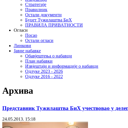
Стратегије
Правилник
Остали документи
Буџет Тужилаштва БиХ
ПРАВИЛА ПРИВАТНОСТИ
Огласи
Посао
Остали огласи
Линкови
Јавне набавке
Обавјештења о набавци
План набавки
Извјештаји и информације о набавци
Одлуке 2023 - 2026
Одлуке 2016 - 2022
Архива
Представник Тужилаштва БиХ учествовао у делег
24.05.2013. 15:18