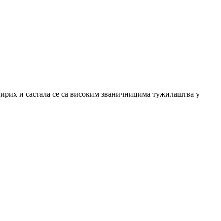
Цирих и састала се са високим званичницима тужилаштва у