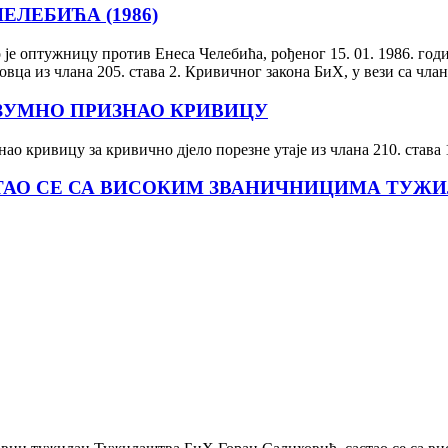
ЛЕБИЋА (1986)
е оптужницу против Енеса Челебића, рођеног 15. 01. 1986. годин
ца из члана 205. става 2. Кривичног закона БиХ, у вези са члан
АЗУМНО ПРИЗНАО КРИВИЦУ
 кривицу за кривично дјело порезне утаје из члана 210. става 1
ТАО СЕ СА ВИСОКИМ ЗВАНИЧНИЦИМА ТУЖИ