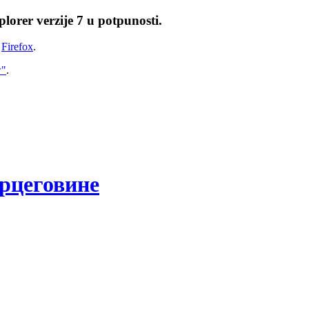
lorer verzije 7 u potpunosti.
i
Firefox
.
w"
.
рцеговине