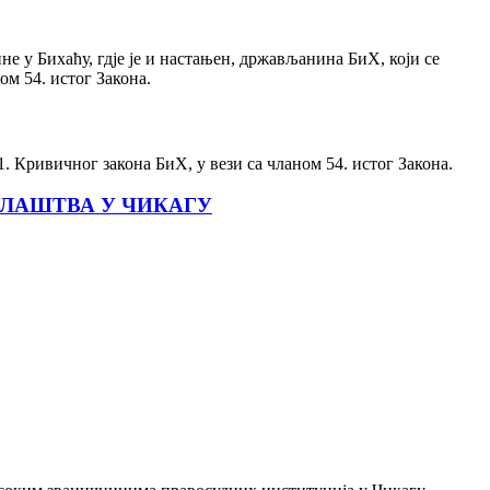
е у Бихаћу, гдје је и настањен, држављанина БиХ, који се
ом 54. истог Закона.
. Кривичног закона БиХ, у вези са чланом 54. истог Закона.
ЛАШТВА У ЧИКАГУ