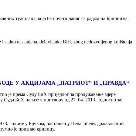
авних тужилаца, која ће почети данас са радом на Брионима.
e i stalno nastanjena, državljanke BiH, zbog nedozvoljenog korištenja
ДЕ У АКЦИЈАМА „ПАТРИОТ“ И „ПРАВДА“
ио је према Суду БиХ приједлог за продужавање мјере
у Суда БиХ налазе у притвору од 27. 04. 2013., односно за:
973. године у Брчком, настањен у Пелагићеву, држављанин
азумно је признао кривицу.