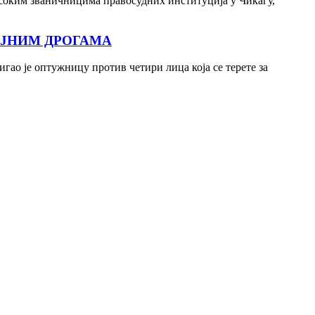
соким званичницима правосудних институција у Чикагу,
ОЈНИМ ДРОГАМА
о је оптужницу против четири лица која се терете за