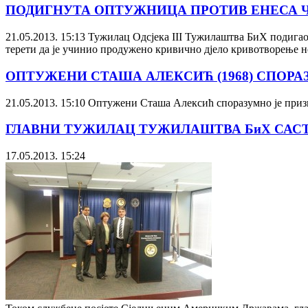
ПОДИГНУТА ОПТУЖНИЦА ПРОТИВ ЕНЕСА ЧЕ
21.05.2013. 15:13
Тужилац Одсјека III Тужилаштва БиХ подигао ј
терети да је учинио продужено кривично дјело кривотворење нов
ОПТУЖЕНИ СТАША АЛЕКСИЋ (1968) СПОР
21.05.2013. 15:10
Оптужени Сташа Алексић споразумно је признао
ГЛАВНИ ТУЖИЛАЦ ТУЖИЛАШТВА БиХ САС
17.05.2013. 15:24