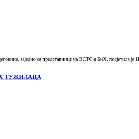
цеговине, заједно са представницима ВСТС-а БиХ, посјетила је 
ИХ ТУЖИЛАЦА