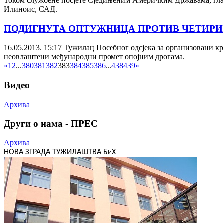
Током службене посјете Сједињеним Америчким Државама, гла
Илиноис, САД.
ПОДИГНУТА ОПТУЖНИЦА ПРОТИВ ЧЕТИРИ
16.05.2013. 15:17
Тужилац Посебног одсјека за организовани кр
неовлаштени међународни промет опојним дрогама.
«
1
2
...
380
381
382
383
384
385
386
...
438
439
»
Видео
Архива
Други о нама - ПРЕС
Архива
НОВА ЗГРАДА ТУЖИЛАШТВА БиХ