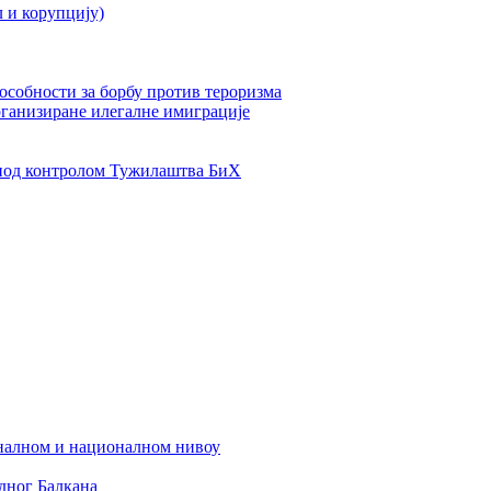
л и корупцију)
пособности за борбу против тероризма
рганизиране илегалне имиграције
од контролом Тужилаштва БиХ
налном и националном нивоу
дног Балкана