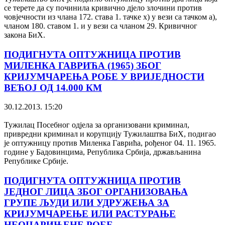
се терете да су починила кривично дјело злочини против
човјечности из члана 172. става 1. тачке х) у вези са тачком а),
чланом 180. ставом 1. и у вези са чланом 29. Кривичног
закона БиХ.
ПОДИГНУТА ОПТУЖНИЦА ПРОТИВ
МИЛЕНКА ГАВРИЋА (1965) ЗБОГ
КРИЈУМЧАРЕЊА РОБЕ У ВРИЈЕДНОСТИ
ВЕЋОЈ ОД 14.000 КМ
30.12.2013. 15:20
Тужилац Посебног одјела за организовани криминал,
привредни криминал и корупцију Тужилаштва БиХ, подигао
је оптужницу против Миленка Гаврића, рођеног 04. 11. 1965.
године у Бадовинцима, Република Србија, држављанина
Републике Србије.
ПОДИГНУТА ОПТУЖНИЦА ПРОТИВ
ЈЕДНОГ ЛИЦА ЗБОГ ОРГАНИЗОВАЊА
ГРУПЕ ЉУДИ ИЛИ УДРУЖЕЊА ЗА
КРИЈУМЧАРЕЊЕ ИЛИ РАСТУРАЊЕ
НЕОЦАРИЊЕНЕ РОБЕ