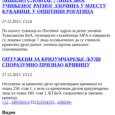
ЛИШЕНО СЛОБОДЕ 7 ЛИЦА ЗБОГ
УЧИЊЕНОГ РАТНОГ ЗЛОЧИНА У МЈЕСТУ
КУКАВИЦЕ У ОПШТИНИ РОГАТИЦА
27.12.2013. 15:14
По налогу тужиоца из Посебног одјела за ратне злочине
Тужилаштва БиХ, полицијски службеници SIPА-е извршили
су лишење слободе 7 лица осумњичених да су учинили
кривично дјело ратног злочина против цивилног
становништва.
ОПТУЖЕНИ ЗА КРИЈУМЧАРЕЊЕ ЉУДИ
СПОРАЗУМНО ПРИЗНАО КРИВИЦУ
27.12.2013. 15:12
Оптужени за кривично дјело организирани криминал из
члана 250. став 1. у вези са кривичним дјелом кријумчарење
лица из члана 189. став 1. КЗ БиХ споразумно је признао
кривицу.
«
1
2
...
349
350
351
352
353
354
355
...
438
439
»
Видео