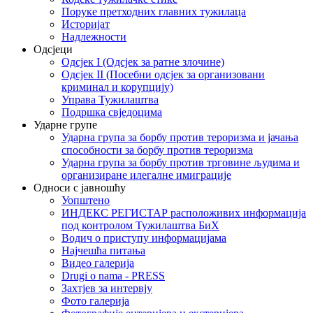
Поруке претходних главних тужилаца
Историјат
Надлежности
Одсјеци
Одсјек I (Одсјек за ратне злочине)
Одсјек II (Посебни одсјек за организовани
криминал и корупцију)
Управа Тужилаштва
Подршка свједоцима
Ударне групе
Ударна група за борбу против тероризма и јачања
способности за борбу против тероризма
Ударна група за борбу против трговине људима и
организиране илегалне имиграције
Односи с јавношћу
Уопштено
ИНДЕКС РЕГИСТАР расположивих информација
под контролом Тужилаштва БиХ
Водич о приступу информацијама
Најчешћа питања
Видео галерија
Drugi o nama - PRESS
Захтјев за интервју
Фото галерија