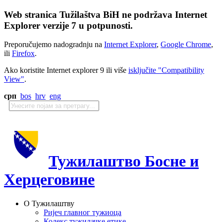
Web stranica Tužilaštva BiH ne podržava Internet
Explorer verzije 7 u potpunosti.
Preporučujemo nadogradnju na
Internet Explorer
,
Google Chrome
,
ili
Firefox
.
Ako koristite Internet explorer 9 ili više
isključite "Compatibility
View"
.
срп
bos
hrv
eng
Тужилаштво Босне и
Херцеговине
О Тужилаштву
Ријеч главног тужиоца
Кодекс тужилачке етике