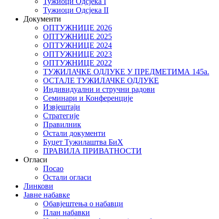
Тужиоци Oдсјекa I
Тужиоци Oдсјекa II
Документи
ОПТУЖНИЦЕ 2026
ОПТУЖНИЦЕ 2025
ОПТУЖНИЦЕ 2024
ОПТУЖНИЦЕ 2023
ОПТУЖНИЦЕ 2022
ТУЖИЛАЧКЕ ОДЛУКЕ У ПРЕДМЕТИМА 145а.
ОСТАЛЕ ТУЖИЛАЧКЕ ОДЛУКЕ
Индивидуални и стручни радови
Семинари и Конференције
Извјештаји
Стратегије
Правилник
Остали документи
Буџет Тужилаштва БиХ
ПРАВИЛА ПРИВАТНОСТИ
Огласи
Посао
Остали огласи
Линкови
Јавне набавке
Обавјештења о набавци
План набавки