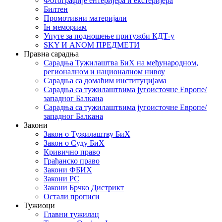
Фотографије ентеријера и екстеријера
Билтен
Промотивни материјали
Iн мемориам
Упуте за подношење притужби КДТ-у
SKY И ANOM ПРЕДМЕТИ
Правна сарадња
Сарадња Тужилаштва БиХ на међународном,
регионалном и националном нивоу
Сарадња са домаћим институцијама
Сарадња са тужилаштвима југоисточне Европе/
западног Балкана
Сарадња са тужилаштвима југоисточне Европе/
западног Балкана
Закони
Закон о Тужилаштву БиХ
Закон о Суду БиХ
Кривично право
Грађанско право
Закони ФБИХ
Закони РС
Закони Брчко Дистрикт
Остали прописи
Тужиоци
Главни тужилац