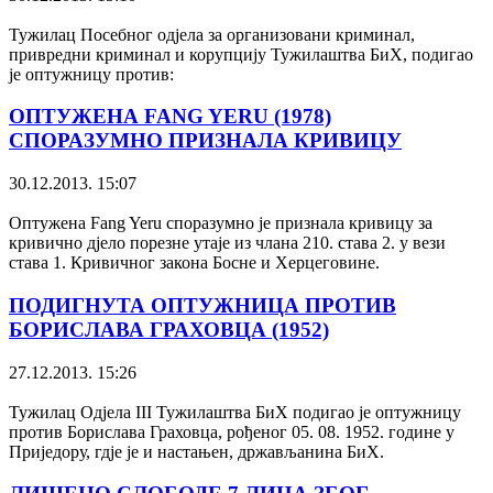
Тужилац Посебног одјела за организовани криминал,
привредни криминал и корупцију Тужилаштва БиХ, подигао
је оптужницу против:
ОПТУЖЕНА FANG YERU (1978)
СПОРАЗУМНО ПРИЗНАЛА КРИВИЦУ
30.12.2013. 15:07
Оптужена Fang Yeru споразумно је признала кривицу за
кривично дјело порезне утаје из члана 210. става 2.
у вези
става 1. Кривичног закона Босне и Херцеговине.
ПОДИГНУТА ОПТУЖНИЦА ПРОТИВ
БОРИСЛАВА ГРАХОВЦА (1952)
27.12.2013. 15:26
Тужилац Одјела III Тужилаштва БиХ подигао је оптужницу
против Борислава Граховца, рођеног 05. 08. 1952. године у
Приједору, гдје је и настањен, држављанина БиХ.