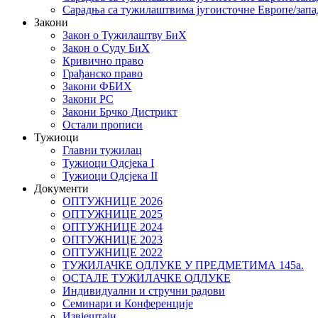
Сарадња са тужилаштвима југоисточне Европе/запа
Закони
Закон о Тужилаштву БиХ
Закон о Суду БиХ
Кривично право
Грађанско право
Закони ФБИХ
Закони РС
Закони Брчко Дистрикт
Остали прописи
Тужиоци
Главни тужилац
Тужиоци Oдсјекa I
Тужиоци Oдсјекa II
Документи
ОПТУЖНИЦЕ 2026
ОПТУЖНИЦЕ 2025
ОПТУЖНИЦЕ 2024
ОПТУЖНИЦЕ 2023
ОПТУЖНИЦЕ 2022
ТУЖИЛАЧКЕ ОДЛУКЕ У ПРЕДМЕТИМА 145а.
ОСТАЛЕ ТУЖИЛАЧКЕ ОДЛУКЕ
Индивидуални и стручни радови
Семинари и Конференције
Извјештаји