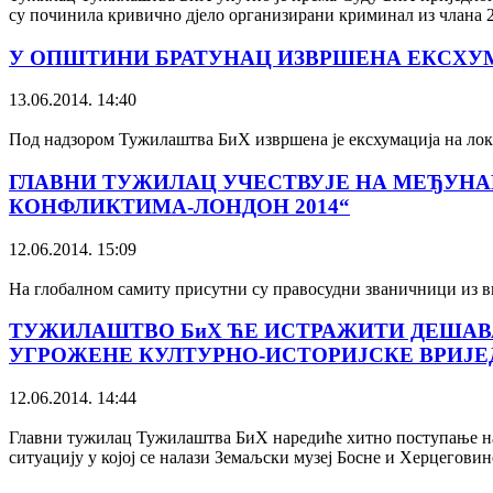
су починила кривично дјело организирани криминал из члана 2
У ОПШТИНИ БРАТУНАЦ ИЗВРШЕНА ЕКСХУМ
13.06.2014. 14:40
Под надзором Тужилаштва БиХ извршена је ексхумација на лок
ГЛАВНИ ТУЖИЛАЦ УЧЕСТВУЈЕ НА МЕЂУНА
КОНФЛИКТИМА-ЛОНДОН 2014“
12.06.2014. 15:09
На глобалном самиту присутни су правосудни званичници из ви
ТУЖИЛАШТВО БиХ ЋЕ ИСТРАЖИТИ ДЕШАВА
УГРОЖЕНЕ КУЛТУРНО-ИСТОРИЈСКЕ ВРИЈЕ
12.06.2014. 14:44
Главни тужилац Тужилаштва БиХ наредиће хитно поступање над
ситуацију у којој се налази Земаљски музеј Босне и Херцеговин