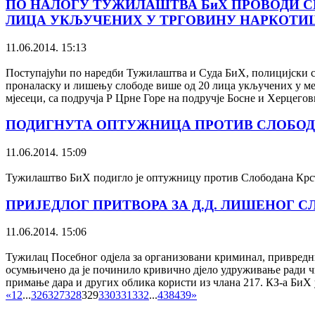
ПО НАЛОГУ ТУЖИЛАШТВА БиХ ПРОВОДИ СЕ
ЛИЦА УКЉУЧЕНИХ У ТРГОВИНУ НАРКОТИ
11.06.2014. 15:13
Поступајући по наредби Тужилаштва и Суда БиХ, полицијски 
проналаску и лишењу слободе више од 20 лица укључених у ме
мјесеци, са подручја Р Црне Горе на подручје Босне и Херцего
ПОДИГНУТА ОПТУЖНИЦА ПРОТИВ СЛОБОДА
11.06.2014. 15:09
Тужилаштво БиХ подигло је оптужницу против Слободана Крстић
ПРИЈЕДЛОГ ПРИТВОРА ЗА Д.Д. ЛИШЕНОГ С
11.06.2014. 15:06
Тужилац Посебног одјела за организовани криминал, привредни
осумњичено да је починило кривично дјело удруживање ради чи
примање дара и других облика користи из члана 217. КЗ-а БиХ у
«
1
2
...
326
327
328
329
330
331
332
...
438
439
»