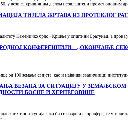
50. у вези са кривичним дјелом неовлаштени промет опојним дро
АЦИЈА ТИЈЕЛА ЖРТАВА ИЗ ПРОТЕКЛОГ РАТ
алитету Каменичко брдо - Кршље у општини Братунац, а пронађ
РОДНОЈ КОНФЕРЕНЦИЈИ – „ОКОНЧАЊЕ СЕК
ше од 100 земаља свијета, као и највиши званичници институци
ЊА ВЕЗАНА ЗА СИТУАЦИЈУ У ЗЕМАЉСКОМ М
ДНОСТИ БОСНЕ И ХЕРЦЕГОВИНЕ
лежних институција како би се извршиле провјере, те утврдила
е.