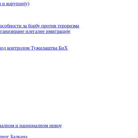
л и корупцију)
пособности за борбу против тероризма
рганизиране илегалне имиграције
од контролом Тужилаштва БиХ
налном и националном нивоу
дног Балкана