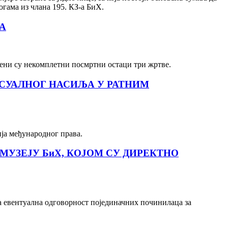
гама из члана 195. КЗ-а БиХ.
А
ени су некомплетни посмртни остаци три жртве.
СУАЛНОГ НАСИЉА У РАТНИМ
ја међународног права.
УЗЕЈУ БиХ, КОЈОМ СУ ДИРЕКТНО
 евентуална одговорност појединачних починилаца за