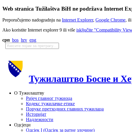
Web stranica Tužilaštva BiH ne podržava Internet Exp
Preporučujemo nadogradnju na
Internet Explorer
,
Google Chrome
, il
Ako koristite Internet explorer 9 ili više
isključite "Compatibility Vie
срп
bos
hrv
eng
Тужилаштво Босне и Хе
О Тужилаштву
Ријеч главног тужиоца
Кодекс тужилачке етике
Поруке претходних главних тужилаца
Историјат
Надлежности
Одсјеци
Одсјек I (Одсјек за ратне злочине)