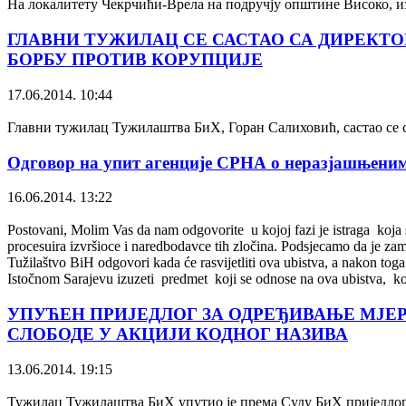
На локалитету Чекрчићи-Врела на подручју општине Високо, из
ГЛАВНИ ТУЖИЛАЦ СЕ САСТАО СА ДИРЕКТОР
БОРБУ ПРОТИВ КОРУПЦИЈЕ
17.06.2014. 10:44
Главни тужилац Тужилаштва БиХ, Горан Салиховић, састао се 
Одговор на упит агенције СРНА о неразјашњеним
16.06.2014. 13:22
Postovani, Molim Vas da nam odgovorite u kojoj fazi je istraga koja 
procesuira izvršioce i naredbodavce tih zločina. Podsjecamo da je z
Tužilaštvo BiH odgovori kada će rasvijetliti ova ubistva, a nakon to
Istočnom Sarajevu izuzeti predmet koji se odnose na ova ubistva, k
УПУЋЕН ПРИЈЕДЛОГ ЗА ОДРЕЂИВАЊЕ МЈЕР
СЛОБОДЕ У АКЦИЈИ КОДНОГ НАЗИВА
13.06.2014. 19:15
Тужилац Тужилаштва БиХ упутио је према Суду БиХ приједлог за