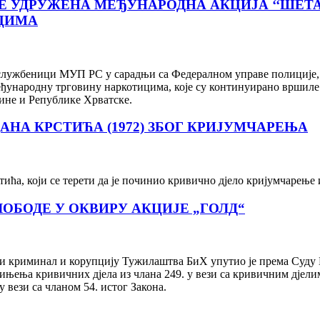
 УДРУЖЕНА МЕЂУНАРОДНА АКЦИЈА ‘‘ШЕТА
ЦИМА
службеници МУП РС у сарадњи са Федералном управе полиције, 
ђународну трговину наркотицима, које су континуирано вршиле 
вине и Републике Хрватске.
НА КРСТИЋА (1972) ЗБОГ КРИЈУМЧАРЕЊА
а, који се терети да је починио кривично дјело кријумчарење и
ЛОБОДЕ У ОКВИРУ АКЦИЈЕ „ГОЛД“
 криминал и корупцију Тужилаштва БиХ упутио је према Суду Би
њења кривичних дјела из члана 249. у вези са кривичним дјелим
 вези са чланом 54. истог Закона.