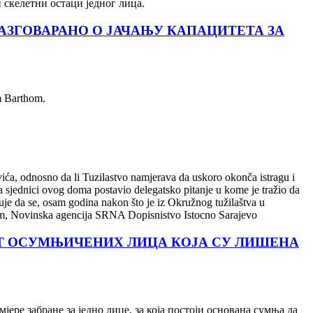
скелетни остаци једног лица.
РАЗГОВАРАНО О ЈАЧАЊУ КАПАЦИТЕТА ЗА
 Barthom.
ića, odnosno da li Tuzilastvo namjerava da uskoro okonča istragu i
sjednici ovog doma postavio delegatsko pitanje u kome je tražio da
je da se, osam godina nakon što je iz Okružnog tužilaštva u
jem, Novinska agencija SRNA Dopisnistvo Istocno Sarajevo
ЕСТ ОСУМЊИЧЕНИХ ЛИЦА КОЈА СУ ЛИШЕНА
ре забране за једно лице, за која постоји основана сумња да