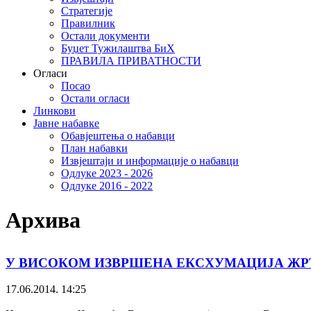
Стратегије
Правилник
Остали документи
Буџет Тужилаштва БиХ
ПРАВИЛА ПРИВАТНОСТИ
Огласи
Посао
Остали огласи
Линкови
Јавне набавке
Обавјештења о набавци
План набавки
Извјештаји и информације о набавци
Одлуке 2023 - 2026
Одлуке 2016 - 2022
Архива
У ВИСОКОМ ИЗВРШЕНА ЕКСХУМАЦИЈА ЖРТ
17.06.2014. 14:25