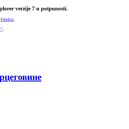
lorer verzije 7 u potpunosti.
i
Firefox
.
w"
.
рцеговине