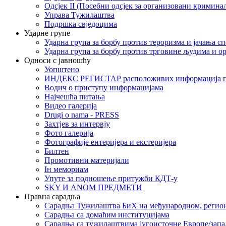
Одсјек II (Посебни одсјек за организовани кримина
Управа Тужилаштва
Подршка свједоцима
Ударне групе
Ударна група за борбу против тероризма и јачања с
Ударна група за борбу против трговине људима и о
Односи с јавношћу
Уопштено
ИНДЕКС РЕГИСТАР расположивих информација п
Водич о приступу информацијама
Најчешћа питања
Видео галерија
Drugi o nama - PRESS
Захтјев за интервју
Фото галерија
Фотографије ентеријера и екстеријера
Билтен
Промотивни материјали
Iн мемориам
Упуте за подношење притужби КДТ-у
SKY И ANOM ПРЕДМЕТИ
Правна сарадња
Сарадња Тужилаштва БиХ на међународном, регио
Сарадња са домаћим институцијама
Сарадња са тужилаштвима југоисточне Европе/запа