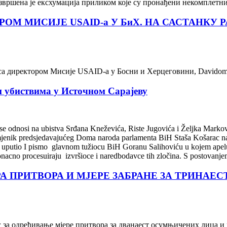
вршена је ексхумација приликом које су пронађени некомплетни 
ОМ МИСИЈЕ USAID-а У БиХ. НА САСТАНКУ 
са директором Мисије USAID-а у Босни и Херцеговини, Davidom
 убиствима у Источном Сарајеву
se odnosi na ubistva Srđana Kneževića, Riste Jugovića i Željka Markov
amjenik predsjedavajućeg Doma naroda parlamenta BiH Staša Košarac na 
ga uputio I pismo glavnom tužiocu BiH Goranu Salihoviću u kojem apelu
onacno procesuiraju izvršioce i naredbodavce tih zločina. S postovan
А ПРИТВОРА И МЈЕРЕ ЗАБРАНЕ ЗА ТРИНА
 одређивање мјере притвора за дванаест осумњичених лица и мје