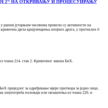
Ч 2‘‘ НА ОТКРИВАЊУ И ПРОЦЕСУИРАЊУ
у раним јутарњим часовима провели су активности на
кривична дјела кријумчарења опојних дрога, у протеклих 6
з члана 214. став 2. Кривичног закона БиХ.
Х приједлог за одређивање мјере притвора за једно лице,
а злоупотреба положаја или овлаштења из члана 220. и