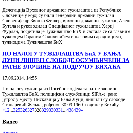
Делегација Врховног државног тужилаштва из Републике
Словеније у којој су били генерални државни тужилац
Словеније др Звонко Фишер, врховни државни тужилац Алеш
Бутала и руководилац Специјалног тужилаштва Хариј
Фурлан, посјетила је Тужилаштво БиХ и састала се са главним
тужиоцем Гораном Салиховићем и његовим сарадницима,
тужиоцима Тужилаштва БиХ.
ПО НАЛОГУ ТУЖИЛАШТВА БиХ У БАЊА
ЛУЦИ ЛИШЕН СЛОБОДЕ ОСУМЊИЧЕНИ ЗА
РАТНЕ ЗЛОЧИНЕ НА ПОДРУЧЈУ БИХАЋА
17.06.2014. 14:55
По налогу тужиоца из Посебног одјела за ратне злочине
Тужилаштва БиХ, полицијски службеници SIPA-е, рано
јутрос у мјесту Пискавица у Бања Луци, лишили су слободе
Станаревић Жељка, рођеног 30.09.1969. године у Бихаћу.
«
1
2
...
325
326
327
328
329
330
331
...
438
439
»
Видео