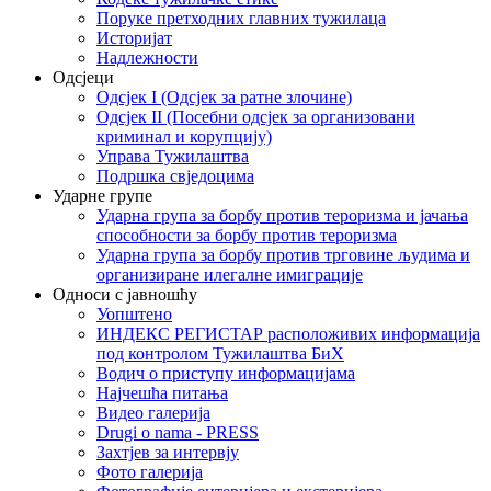
Поруке претходних главних тужилаца
Историјат
Надлежности
Одсјеци
Одсјек I (Одсјек за ратне злочине)
Одсјек II (Посебни одсјек за организовани
криминал и корупцију)
Управа Тужилаштва
Подршка свједоцима
Ударне групе
Ударна група за борбу против тероризма и јачања
способности за борбу против тероризма
Ударна група за борбу против трговине људима и
организиране илегалне имиграције
Односи с јавношћу
Уопштено
ИНДЕКС РЕГИСТАР расположивих информација
под контролом Тужилаштва БиХ
Водич о приступу информацијама
Најчешћа питања
Видео галерија
Drugi o nama - PRESS
Захтјев за интервју
Фото галерија