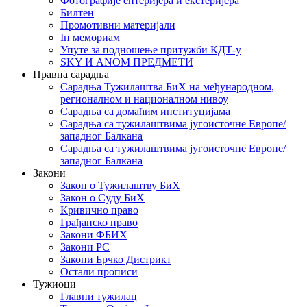
Фотографије ентеријера и екстеријера
Билтен
Промотивни материјали
Iн мемориам
Упуте за подношење притужби КДТ-у
SKY И ANOM ПРЕДМЕТИ
Правна сарадња
Сарадња Тужилаштва БиХ на међународном,
регионалном и националном нивоу
Сарадња са домаћим институцијама
Сарадња са тужилаштвима југоисточне Европе/
западног Балкана
Сарадња са тужилаштвима југоисточне Европе/
западног Балкана
Закони
Закон о Тужилаштву БиХ
Закон о Суду БиХ
Кривично право
Грађанско право
Закони ФБИХ
Закони РС
Закони Брчко Дистрикт
Остали прописи
Тужиоци
Главни тужилац