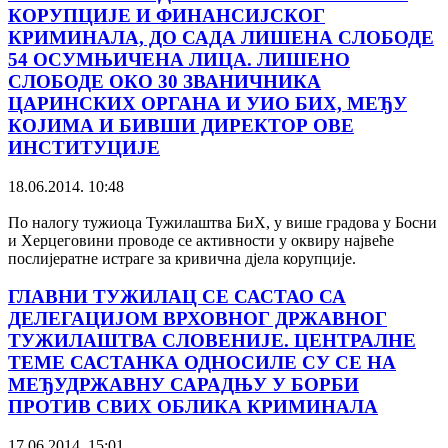
КОРУПЦИЈЕ И ФИНАНСИЈСКОГ
КРИМИНАЛА, ДО САДА ЛИШЕНА СЛОБОДЕ
54 ОСУМЊИЧЕНА ЛИЦА. ЛИШЕНО
СЛОБОДЕ ОКО 30 ЗВАНИЧНИКА
ЦАРИНСКИХ ОРГАНА И УИО БИХ, МЕЂУ
КОЈИМА И БИВШИ ДИРЕКТОР ОВЕ
ИНСТИТУЦИЈЕ
18.06.2014. 10:48
По налогу тужиоца Тужилаштва БиХ, у више градова у Босни
и Херцеговини проводе се активности у оквиру највеће
послијератне истраге за кривична дјела корупције.
ГЛАВНИ ТУЖИЛАЦ СЕ САСТАО СА
ДЕЛЕГАЦИЈОМ ВРХОВНОГ ДРЖАВНОГ
ТУЖИЛАШТВА СЛОВЕНИЈЕ. ЦЕНТРАЛНЕ
ТЕМЕ САСТАНКА ОДНОСИЛЕ СУ СЕ НА
МЕЂУДРЖАВНУ САРАДЊУ У БОРБИ
ПРОТИВ СВИХ ОБЛИКА КРИМИНАЛА
17.06.2014. 15:01