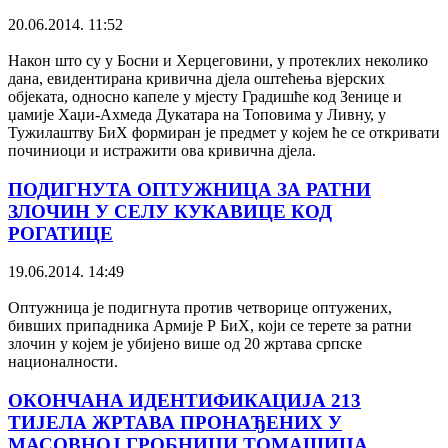
20.06.2014. 11:52
Након што су у Босни и Херцеговини, у протеклих неколико
дана, евидентирана кривична дјела оштећења вјерских
објеката, односно капеле у мјесту Градишће код Зенице и
џамије Хаџи-Ахмеда Дукатара на Топовима у Ливну, у
Тужилаштву БиХ формиран је предмет у којем ће се откривати
починиоци и истражити ова кривична дјела.
ПОДИГНУТА ОПТУЖНИЦА ЗА РАТНИ
ЗЛОЧИН У СЕЛУ КУКАВИЦЕ КОД
РОГАТИЦЕ
19.06.2014. 14:49
Оптужница је подигнута против четворице оптужених,
бивших припадника Армије Р БиХ, који се терете за ратни
злочин у којем је убијено више од 20 жртава српске
националности.
ОКОНЧАНА ИДЕНТИФИКАЦИЈА 213
ТИЈЕЛА ЖРТАВА ПРОНАЂЕНИХ У
МАСОВНОЈ ГРОБНИЦИ ТОМАШИЦА.