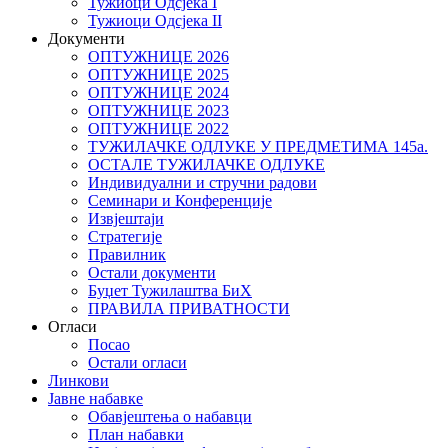
Тужиоци Oдсјекa I
Тужиоци Oдсјекa II
Документи
ОПТУЖНИЦЕ 2026
ОПТУЖНИЦЕ 2025
ОПТУЖНИЦЕ 2024
ОПТУЖНИЦЕ 2023
ОПТУЖНИЦЕ 2022
ТУЖИЛАЧКЕ ОДЛУКЕ У ПРЕДМЕТИМА 145а.
ОСТАЛЕ ТУЖИЛАЧКЕ ОДЛУКЕ
Индивидуални и стручни радови
Семинари и Конференције
Извјештаји
Стратегије
Правилник
Остали документи
Буџет Тужилаштва БиХ
ПРАВИЛА ПРИВАТНОСТИ
Огласи
Посао
Остали огласи
Линкови
Јавне набавке
Обавјештења о набавци
План набавки