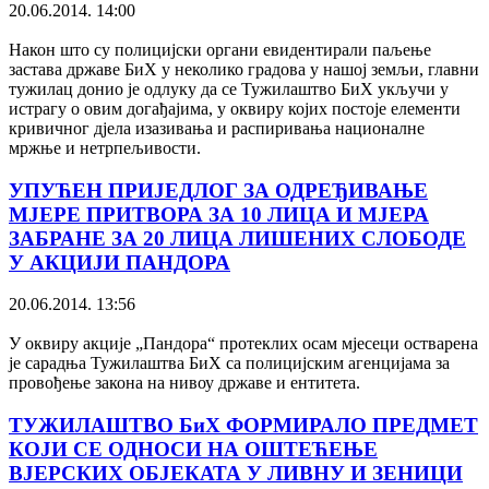
20.06.2014. 14:00
Након што су полицијски органи евидентирали паљење
застава државе БиХ у неколико градова у нашој земљи, главни
тужилац донио је одлуку да се Тужилаштво БиХ укључи у
истрагу о овим догађајима, у оквиру којих постоје елементи
кривичног дјела изазивања и распиривања националне
мржње и нетрпељивости.
УПУЋЕН ПРИЈЕДЛОГ ЗА ОДРЕЂИВАЊЕ
МЈЕРЕ ПРИТВОРА ЗА 10 ЛИЦА И МЈЕРА
ЗАБРАНЕ ЗА 20 ЛИЦА ЛИШЕНИХ СЛОБОДЕ
У АКЦИЈИ ПАНДОРА
20.06.2014. 13:56
У оквиру акције „Пандора“ протеклих осам мјесеци остварена
је сарадња Тужилаштва БиХ са полицијским агенцијама за
провођење закона на нивоу државе и ентитета.
ТУЖИЛАШТВО БиХ ФОРМИРАЛО ПРЕДМЕТ
КОЈИ СЕ ОДНОСИ НА ОШТЕЋЕЊЕ
ВЈЕРСКИХ ОБЈЕКАТА У ЛИВНУ И ЗЕНИЦИ