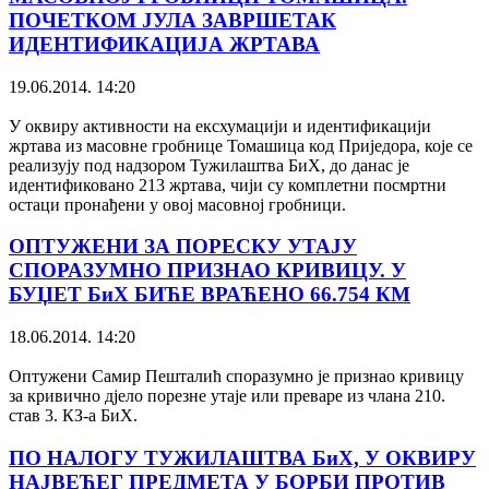
ПОЧЕТКОМ ЈУЛА ЗАВРШЕТАК
ИДЕНТИФИКАЦИЈА ЖРТАВА
19.06.2014. 14:20
У оквиру активности на ексхумацији и идентификацији
жртава из масовне гробнице Томашица код Приједора, које се
реализују под надзором Тужилаштва БиХ, до данас је
идентификовано 213 жртава, чији су комплетни посмртни
остаци пронађени у овој масовној гробници.
ОПТУЖЕНИ ЗА ПОРЕСКУ УТАЈУ
СПОРАЗУМНО ПРИЗНАО КРИВИЦУ. У
БУЏЕТ БиХ БИЋЕ ВРАЋЕНО 66.754 КМ
18.06.2014. 14:20
Оптужени Самир Пешталић споразумно је признао кривицу
за кривично дјело порезне утаје или преваре из члана 210.
став 3. КЗ-а БиХ.
ПО НАЛОГУ ТУЖИЛАШТВА БиХ, У ОКВИРУ
НАЈВЕЋЕГ ПРЕДМЕТА У БОРБИ ПРОТИВ