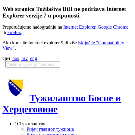
Web stranica Tužilaštva BiH ne podržava Internet
Explorer verzije 7 u potpunosti.
Preporučujemo nadogradnju na
Internet Explorer
,
Google Chrome
,
ili
Firefox
.
Ako koristite Internet explorer 9 ili više
isključite "Compatibility
View"
.
срп
bos
hrv
eng
Тужилаштво Босне и
Херцеговине
О Тужилаштву
Ријеч главног тужиоца
Кодекс тужилачке етике