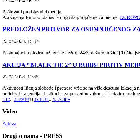
23.04.2024. 09:59
Poštovani predstavnici medija,
Asocijacija Europol danas je objavila priopćenje za medije:
EUROPOL_
PREDLOŽEN PRITVOR ZA OSUMNJIČENOG Z
22.04.2024. 15:54
Postupajući u okviru tužiteljske dežure 24/7, dežurni tužitelj Tužit
AKCIJA “BLACK TIE 2” U BORBI PROTIV M
22.04.2024. 11:45
Aktivnosti lišenja slobode i pretresa vrše se na više desetina lokacij
policijskih agencija i institucija za provedbu zakona. U okviru predme
«
1
2
...
28
29
30
31
32
33
34
...
437
438
»
Video
Arhiva
Drugi o nama - PRESS