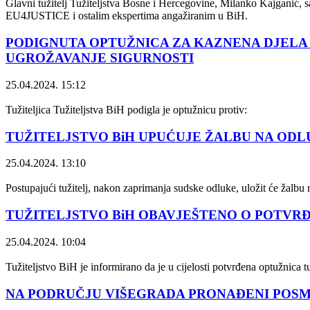
Glavni tužitelj Tužiteljstva Bosne i Hercegovine, Milanko Kajganić,
EU4JUSTICE i ostalim ekspertima angažiranim u BiH.
PODIGNUTA OPTUŽNICA ZA KAZNENA DJELA I
UGROŽAVANJE SIGURNOSTI
25.04.2024. 15:12
Tužiteljica Tužiteljstva BiH podigla je optužnicu protiv:
TUŽITELJSTVO BiH UPUĆUJE ŽALBU NA ODL
25.04.2024. 13:10
Postupajući tužitelj, nakon zaprimanja sudske odluke, uložit će žalbu
TUŽITELJSTVO BiH OBAVJEŠTENO O POTVR
25.04.2024. 10:04
Tužiteljstvo BiH je informirano da je u cijelosti potvrđena optužnica 
NA PODRUČJU VIŠEGRADA PRONAĐENI POSM