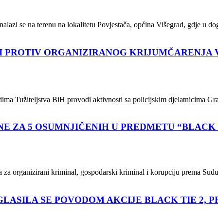
nalazi se na terenu na lokalitetu Povjestača, općina Višegrad, gdje u d
I PROTIV ORGANIZIRANOG KRIJUMČARENJA V
udima Tužiteljstva BiH provodi aktivnosti sa policijskim djelatnicima Gr
NE ZA 5 OSUMNJIČENIH U PREDMETU “BLACK 
a za organizirani kriminal, gospodarski kriminal i korupciju prema Sudu
SILA SE POVODOM AKCIJE BLACK TIE 2, P