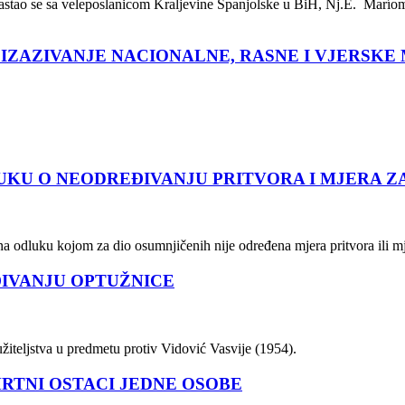
 sastao se sa veleposlanicom Kraljevine Španjolske u BiH, Nj.E. Marí
ZAZIVANJE NACIONALNE, RASNE I VJERSKE 
UKU O NEODREĐIVANJU PRITVORA I MJERA Z
 na odluku kojom za dio osumnjičenih nije određena mjera pritvora ili 
ĐIVANJU OPTUŽNICE
tužiteljstva u predmetu protiv Vidović Vasvije (1954).
RTNI OSTACI JEDNE OSOBE