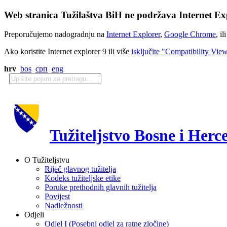
Web stranica Tužilaštva BiH ne podržava Internet Exp
Preporučujemo nadogradnju na
Internet Explorer
,
Google Chrome
, il
Ako koristite Internet explorer 9 ili više
isključite "Compatibility Vie
hrv
bos
срп
eng
Tužiteljstvo Bosne i Herc
O Tužiteljstvu
Riječ glavnog tužitelja
Kodeks tužiteljske etike
Poruke prethodnih glavnih tužitelja
Povijest
Nadležnosti
Odjeli
Odjel I (Posebni odjel za ratne zločine)