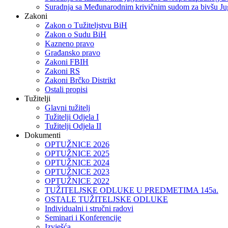
Suradnja sa Međunarodnim krivičnim sudom za bivšu Ju
Zakoni
Zakon o Тužiteljstvu BiH
Zakon o Sudu BiH
Kazneno pravo
Građansko pravo
Zakoni FBIH
Zakoni RS
Zakoni Brčko Distrikt
Ostali propisi
Tužitelji
Glavni tužitelj
Tužitelji Odjela I
Tužitelji Odjela II
Dokumenti
OPTUŽNICE 2026
OPTUŽNICE 2025
OPTUŽNICE 2024
OPTUŽNICE 2023
OPTUŽNICE 2022
TUŽITELJSKE ODLUKE U PREDMETIMA 145a.
OSTALE TUŽITELJSKE ODLUKE
Individualni i stručni radovi
Seminari i Konferencije
Izvješća