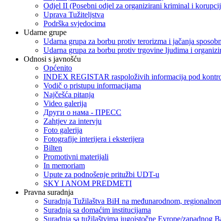
Odjel II (Posebni odjel za organizirani kriminal i korupci
Uprava Tužiteljstva
Podrška svjedocima
Udarne grupe
Udarna grupa za borbu protiv terorizma i jačanja sposobn
Udarna grupa za borbu protiv trgovine ljudima i organizir
Odnosi s javnošću
Općenito
INDEX REGISTAR raspoloživih informacija pod kontrol
Vodič o pristupu informacijama
Najčešća pitanja
Video galerija
Други о нама - ПРЕСC
Zahtjev za intervju
Foto galerija
Fotografije interijera i eksterijera
Bilten
Promotivni materijali
In memoriam
Upute za podnošenje pritužbi UDT-u
SKY I ANOM PREDMETI
Pravna suradnja
Suradnja Tužilaštva BiH na međunarodnom, regionalnom
Suradnja sa domaćim institucijama
Suradnja sa tužilaštvima jugoistočne Evrope/zapadnog B