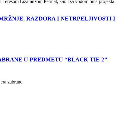
om Teresom Lizaranzom Perinat, kao i sa vođom tima projekta
MRŽNJE, RAZDORA I NETRPELJIVOSTI I
ABRANE U PREDMETU “BLACK TIE 2”
mjera zabrane.