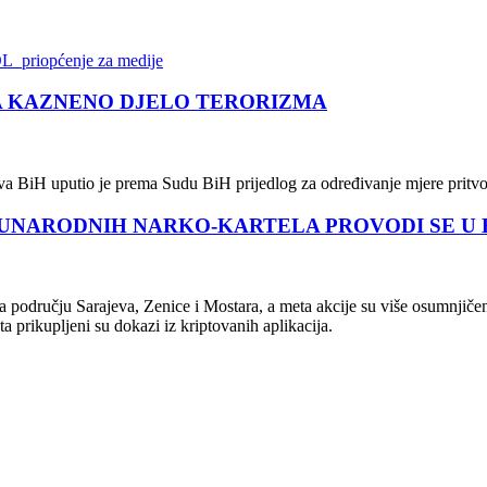
priopćenje za medije
A KAZNENO DJELO TERORIZMA
eljstva BiH uputio je prema Sudu BiH prijedlog za određivanje mjere pr
EĐUNARODNIH NARKO-KARTELA PROVODI SE U 
a na području Sarajeva, Zenice i Mostara, a meta akcije su više osumnjič
ta prikupljeni su dokazi iz kriptovanih aplikacija.