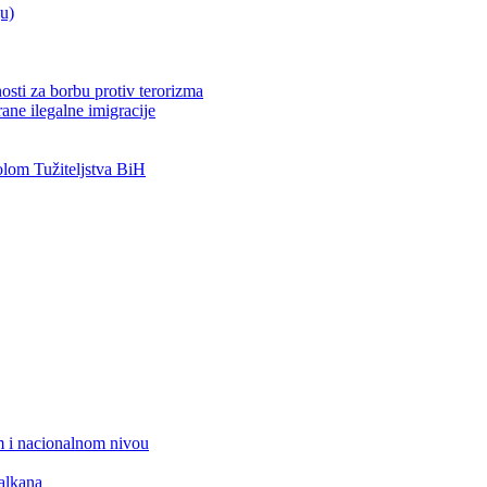
ju)
osti za borbu protiv terorizma
ane ilegalne imigracije
om Tužiteljstva BiH
 i nacionalnom nivou
alkana