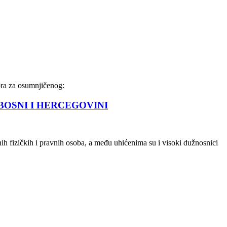
itvora za osumnjičenog:
BOSNI I HERCEGOVINI
enih fizičkih i pravnih osoba, a među uhićenima su i visoki dužnosnici