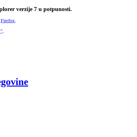
lorer verzije 7 u potpunosti.
i
Firefox
.
w"
.
egovine