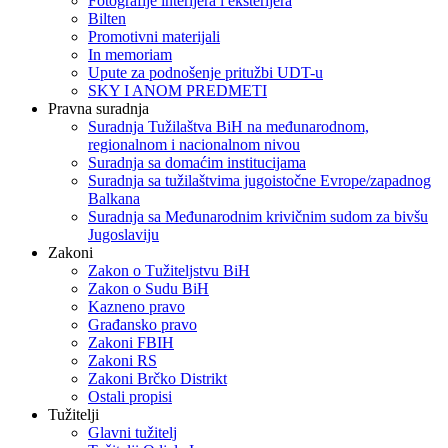
Fotografije interijera i eksterijera
Bilten
Promotivni materijali
In memoriam
Upute za podnošenje pritužbi UDT-u
SKY I ANOM PREDMETI
Pravna suradnja
Suradnja Tužilaštva BiH na međunarodnom,
regionalnom i nacionalnom nivou
Suradnja sa domaćim institucijama
Suradnja sa tužilaštvima jugoistočne Evrope/zapadnog
Balkana
Suradnja sa Međunarodnim krivičnim sudom za bivšu
Jugoslaviju
Zakoni
Zakon o Тužiteljstvu BiH
Zakon o Sudu BiH
Kazneno pravo
Građansko pravo
Zakoni FBIH
Zakoni RS
Zakoni Brčko Distrikt
Ostali propisi
Tužitelji
Glavni tužitelj