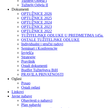
Tužitelji Odjela I
Tužitelji Odjela II
Dokumenti
OPTUŽNICE 2026
OPTUŽNICE 2025
OPTUŽNICE 2024
OPTUŽNICE 2023
OPTUŽNICE 2022
TUŽITELJSKE ODLUKE U PREDMETIMA 145a.
OSTALE TUŽITELJSKE ODLUKE
Individualni i stručni radovi
Seminari i Konferencije
Izvješća
Strategije
Pravilnik
Ostali dokumenti
Budžet Tužiteljstva BiH
PRAVILA PRIVATNOSTI
Oglasi
Posao
Ostali oglasi
Linkovi
Javne nabave
Obavijesti o nabavci
Plan nabavki