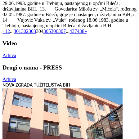
29.06.1993. godine u Trebinju, nastanjenog u općini Bileća,
državljanina BiH,
13. Govedarica Miloša zv. „Mićola“, rođenog
02.05.1987. godine u Bileći, gdje je i nastanjen, državljanina BiH, i
14. Vujović Vuka zv. „Vule“, rođenog 18.06.1983. godine u
Trebinju, nastanjenog u općini Bileća, državljanina BiH.
«
1
2
...
301
302
303
304
305
306
307
...
437
438
»
Video
Arhiva
Drugi o nama - PRESS
Arhiva
NOVA ZGRADA TUŽITELJSTVA BIH