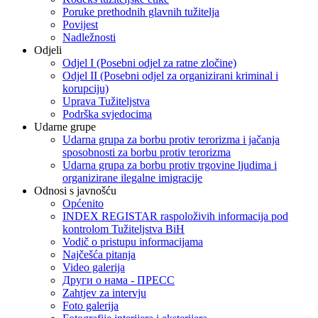
Poruke prethodnih glavnih tužitelja
Povijest
Nadležnosti
Odjeli
Odjel I (Posebni odjel za ratne zločine)
Odjel II (Posebni odjel za organizirani kriminal i
korupciju)
Uprava Tužiteljstva
Podrška svjedocima
Udarne grupe
Udarna grupa za borbu protiv terorizma i jačanja
sposobnosti za borbu protiv terorizma
Udarna grupa za borbu protiv trgovine ljudima i
organizirane ilegalne imigracije
Odnosi s javnošću
Općenito
INDEX REGISTAR raspoloživih informacija pod
kontrolom Tužiteljstva BiH
Vodič o pristupu informacijama
Najčešća pitanja
Video galerija
Други о нама - ПРЕСC
Zahtjev za intervju
Foto galerija