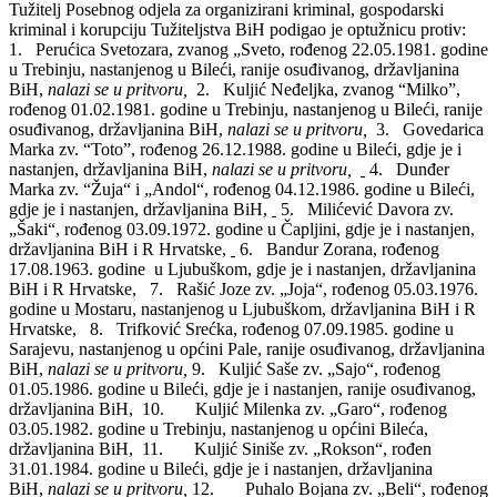
Tužitelj Posebnog odjela za organizirani kriminal, gospodarski
kriminal i korupciju Tužiteljstva BiH podigao je optužnicu protiv:
1. Perućica Svetozara, zvanog „Sveto, rođenog 22.05.1981. godine
u Trebinju, nastanjenog u Bileći, ranije osuđivanog, državljanina
BiH,
nalazi se u pritvoru,
2. Kuljić Neđeljka, zvanog “Milko”,
rođenog 01.02.1981. godine u Trebinju, nastanjenog u Bileći, ranije
osuđivanog, državljanina BiH,
nalazi se u pritvoru,
3. Govedarica
Marka zv. “Toto”, rođenog 26.12.1988. godine u Bileći, gdje je i
nastanjen, državljanina BiH,
nalazi se u pritvoru,
4. Dunđer
Marka zv. “Žuja“ i „Andol“, rođenog 04.12.1986. godine u Bileći,
gdje je i nastanjen, državljanina BiH,
5. Milićević Davora zv.
„Šaki“, rođenog 03.09.1972. godine u Čapljini, gdje je i nastanjen,
državljanina BiH i R Hrvatske,
6. Bandur Zorana, rođenog
17.08.1963. godine u Ljubuškom, gdje je i nastanjen, državljanina
BiH i R Hrvatske,
7. Rašić Joze zv. „Joja“, rođenog 05.03.1976.
godine u Mostaru, nastanjenog u Ljubuškom, državljanina BiH i R
Hrvatske,
8. Trifković Srećka, rođenog 07.09.1985. godine u
Sarajevu, nastanjenog u općini Pale, ranije osuđivanog, državljanina
BiH,
nalazi se u pritvoru,
9. Kuljić Saše zv. „Sajo“, rođenog
01.05.1986. godine u Bileći, gdje je i nastanjen, ranije osuđivanog,
državljanina BiH,
10. Kuljić Milenka zv. „Garo“, rođenog
03.05.1982. godine u Trebinju, nastanjenog u općini Bileća,
državljanina BiH,
11. Kuljić Siniše zv. „Rokson“, rođen
31.01.1984. godine u Bileći, gdje je i nastanjen, državljanina
BiH,
nalazi se u pritvoru,
12. Puhalo Bojana zv. „Beli“, rođenog