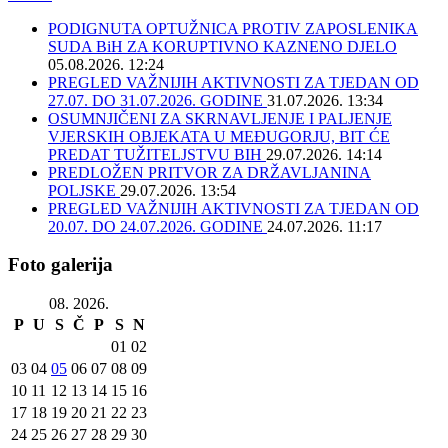
PODIGNUTA OPTUŽNICA PROTIV ZAPOSLENIKA
SUDA BiH ZA KORUPTIVNO KAZNENO DJELO
05.08.2026. 12:24
PREGLED VAŽNIJIH AKTIVNOSTI ZA TJEDAN OD
27.07. DO 31.07.2026. GODINE
31.07.2026. 13:34
OSUMNJIČENI ZA SKRNAVLJENJE I PALJENJE
VJERSKIH OBJEKATA U MEĐUGORJU, BIT ĆE
PREDAT TUŽITELJSTVU BIH
29.07.2026. 14:14
PREDLOŽEN PRITVOR ZA DRŽAVLJANINA
POLJSKE
29.07.2026. 13:54
PREGLED VAŽNIJIH AKTIVNOSTI ZA TJEDAN OD
20.07. DO 24.07.2026. GODINE
24.07.2026. 11:17
Foto galerija
08. 2026.
P
U
S
Č
P
S
N
01
02
03
04
05
06
07
08
09
10
11
12
13
14
15
16
17
18
19
20
21
22
23
24
25
26
27
28
29
30