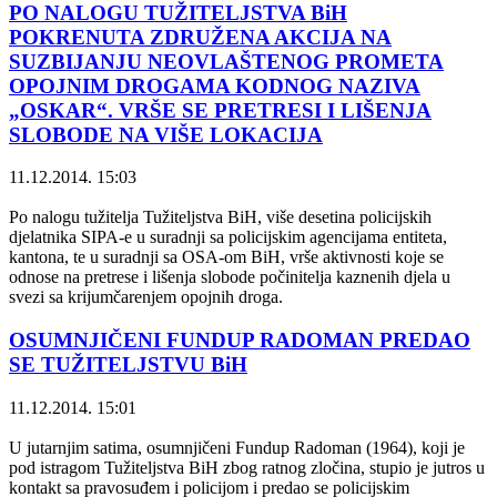
PO NALOGU TUŽITELJSTVA BiH
POKRENUTA ZDRUŽENA AKCIJA NA
SUZBIJANJU NEOVLAŠTENOG PROMETA
OPOJNIM DROGAMA KODNOG NAZIVA
„OSKAR“. VRŠE SE PRETRESI I LIŠENJA
SLOBODE NA VIŠE LOKACIJA
11.12.2014. 15:03
Po nalogu tužitelja Tužiteljstva BiH, više desetina policijskih
djelatnika SIPA-e u suradnji sa policijskim agencijama entiteta,
kantona, te u suradnji sa OSA-om BiH, vrše aktivnosti koje se
odnose na pretrese i lišenja slobode počinitelja kaznenih djela u
svezi sa krijumčarenjem opojnih droga.
OSUMNJIČENI FUNDUP RADOMAN PREDAO
SE TUŽITELJSTVU BiH
11.12.2014. 15:01
U jutarnjim satima, osumnjičeni Fundup Radoman (1964), koji je
pod istragom Tužiteljstva BiH zbog ratnog zločina, stupio je jutros u
kontakt sa pravosuđem i policijom i predao se policiјskim