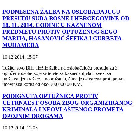
PODNESENA ŽALBA NA OSLOBAĐAJUĆU
PRESUDU SUDA BOSNE I HERCEGOVINE OD
18. 11. 2014. GODINE U KAZNENOM
PREDMETU PROTIV OPTUŽENOG ŠEGO
MARIJA, HASANOVIĆ ŠEFIKA I GURBETA
MUHAMEDA
10.12.2014. 15:07
Tužiteljstvo BiH uložilo žalbu na oslobađajuću presudu za 3
optužene osobe koje se terete za kaznena djela u svezi sa
uništavanjem viškova naoružanja, čime je ostvarena protupravna
imovinska korist od oko 500 000,00 KM.
PODIGNUTA OPTUŽNICA PROTIV
ČETRNAEST OSOBA ZBOG ORGANIZIRANOG
KRIMINALA I NEOVLAŠTENOG PROMETA
OPOJNIM DROGAMA
10.12.2014. 15:03