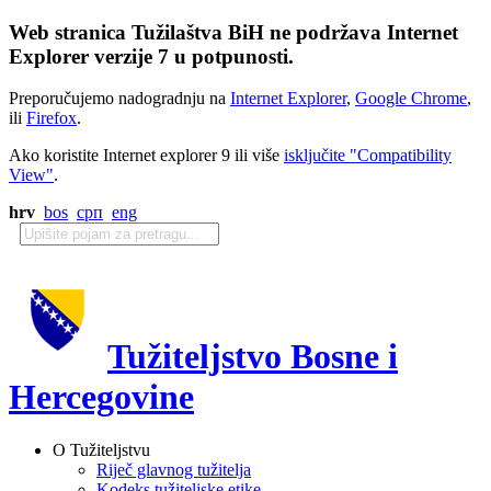
Web stranica Tužilaštva BiH ne podržava Internet
Explorer verzije 7 u potpunosti.
Preporučujemo nadogradnju na
Internet Explorer
,
Google Chrome
,
ili
Firefox
.
Ako koristite Internet explorer 9 ili više
isključite "Compatibility
View"
.
hrv
bos
срп
eng
Tužiteljstvo Bosne i
Hercegovine
O Tužiteljstvu
Riječ glavnog tužitelja
Kodeks tužiteljske etike