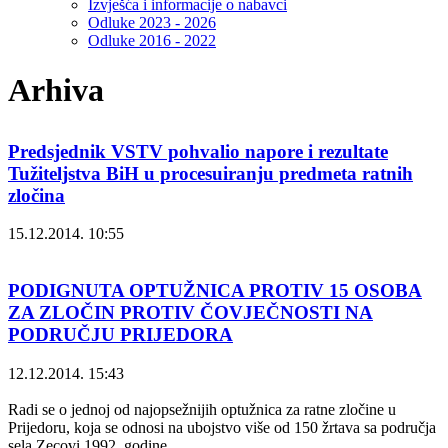
Izvješća i informacije o nabavci
Odluke 2023 - 2026
Odluke 2016 - 2022
Arhiva
Predsjednik VSTV pohvalio napore i rezultate
Tužiteljstva BiH u procesuiranju predmeta ratnih
zločina
15.12.2014. 10:55
PODIGNUTA OPTUŽNICA PROTIV 15 OSOBA
ZA ZLOČIN PROTIV ČOVJEČNOSTI NA
PODRUČJU PRIJEDORA
12.12.2014. 15:43
Radi se o jednoj od najopsežnijih optužnica za ratne zločine u
Prijedoru, koja se odnosi na ubojstvo više od 150 žrtava sa područja
sela Zecovi 1992. godine.