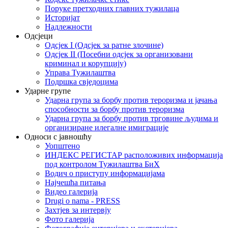
Поруке претходних главних тужилаца
Историјат
Надлежности
Одсјеци
Одсјек I (Одсјек за ратне злочине)
Одсјек II (Посебни одсјек за организовани
криминал и корупцију)
Управа Тужилаштва
Подршка свједоцима
Ударне групе
Ударна група за борбу против тероризма и јачања
способности за борбу против тероризма
Ударна група за борбу против трговине људима и
организиране илегалне имиграције
Односи с јавношћу
Уопштено
ИНДЕКС РЕГИСТАР расположивих информација
под контролом Тужилаштва БиХ
Водич о приступу информацијама
Најчешћа питања
Видео галерија
Drugi o nama - PRESS
Захтјев за интервју
Фото галерија