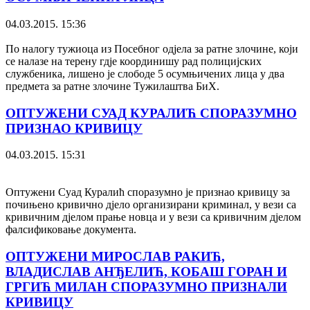
04.03.2015. 15:36
По налогу тужиоца из Посебног одјела за ратне злочине, који
се налазе на терену гдје координишу рад полицијских
службеника, лишено је слободе 5 осумњичених лица у два
предмета за ратне злочине Тужилаштва БиХ.
ОПТУЖЕНИ СУАД КУРАЛИЋ СПОРАЗУМНО
ПРИЗНАО КРИВИЦУ
04.03.2015. 15:31
Оптужени Суад Куралић споразумно је признао кривицу за
почињено кривично дјело организирани криминал, у вези са
кривичним дјелом прање новца и у вези са кривичним дјелом
фалсификовање документа.
ОПТУЖЕНИ МИРОСЛАВ РАКИЋ,
ВЛАДИСЛАВ АНЂЕЛИЋ, КОБАШ ГОРАН И
ГРГИЋ МИЛАН СПОРАЗУМНО ПРИЗНАЛИ
КРИВИЦУ