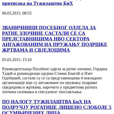
притисака на Тужилаштво БиХ
06.03.2015. 08:55
ЗВАНИЧНИЦИ ПОСЕБНОГ ОДЈЕЛА ЗА
РАТНЕ ЗЛОЧИНЕ САСТАЛИ СЕ СА
ПРЕДСТАВНИЦИМА НВО СЕКТОРА
АНГАЖОВАНИМ НА ПРУЖАЊУ ПОДРШКЕ
ЖРТВАМА И СВЈЕДОЦИМА
05.03.2015. 15:10
Руководитељица Посебног одјела за ратне злочине, Гордана
Тадић и руководиоци одсјека Станко Благић и Изет
Одобашић, састали су се са представницима 4 невладине
организације које су ангажоване на пружању подршке
свједоцима и жртвама, нарочито у предметима ратних
злочина силовања и сексуалног злостављања.
ПО НАЛОГУ ТУЖИЛАШТВА БиХ НА
ПОДРУЧЈУ РОГАТИЦЕ ЛИШЕНО СЛОБОДЕ 5
ОСУМЊИЧЕНИХ ЛИЦА