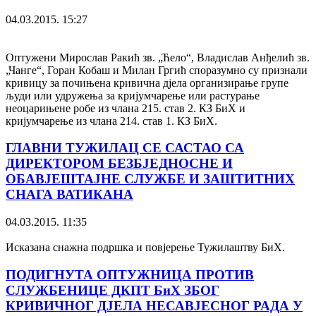
04.03.2015. 15:27
Оптужени Мирослав Ракић зв. „Ћело“, Владислав Анђелић зв.
„Чанге“, Горан Кобаш и Милан Гргић споразумно су признали
кривицу за почињена кривична дјела организирање групе
људи или удружења за кријумчарење или растурање
неоцарињене робе из члана 215. став 2. КЗ БиХ и
кријумчарење из члана 214. став 1. КЗ БиХ.
ГЛАВНИ ТУЖИЛАЦ СЕ САСТАО СА
ДИРЕКТОРОМ БЕЗБЈЕДНОСНЕ И
ОБАВЈЕШТАЈНЕ СЛУЖБЕ И ЗАШТИТНИХ
СНАГА ВАТИКАНА
04.03.2015. 11:35
Исказана снажна подршка и повјерење Тужилаштву БиХ.
ПОДИГНУТА ОПТУЖНИЦА ПРОТИВ
СЛУЖБЕНИЦЕ ДКПТ БиХ ЗБОГ
КРИВИЧНОГ ДЈЕЛА НЕСАВЈЕСНОГ РАДА У