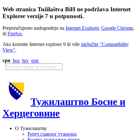
Web stranica Tužilaštva BiH ne podržava Internet
Explorer verzije 7 u potpunosti.
Preporučujemo nadogradnju na
Internet Explorer
,
Google Chrome
,
ili
Firefox
.
Ako koristite Internet explorer 9 ili više
isključite "Compatibility
View"
.
срп
bos
hrv
eng
Тужилаштво Босне и
Херцеговине
О Тужилаштву
Ријеч главног тужиоца
Кодекс тужилачке етике