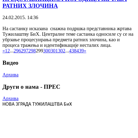
РАТНИХ ЗЛОЧИНА
24.02.2015. 14:36
На састанку исказана снажна подршка представника жртава
Тужилаштву БиХ. Централне теме састанка односиле су се на
убрзање процесуирања предмета ратних злочина, као и
процеса тражења и идентификације несталих лица.
«
1
2
...
296
297
298
299
300
301
302
...
438
439
»
Видео
Архива
Други о нама - ПРЕС
Архива
НОВА ЗГРАДА ТУЖИЛАШТВА БиХ