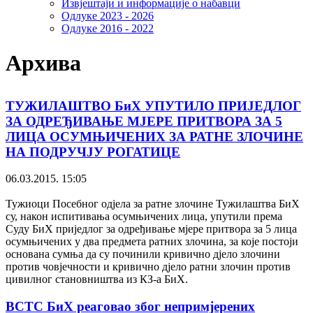
Извјештаји и информације о набавци
Одлуке 2023 - 2026
Одлуке 2016 - 2022
Архива
ТУЖИЛАШТВО БиХ УПУТИЛО ПРИЈЕДЛОГ
ЗА ОДРЕЂИВАЊЕ МЈЕРЕ ПРИТВОРА ЗА 5
ЛИЦА ОСУМЊИЧЕНИХ ЗА РАТНЕ ЗЛОЧИНЕ
НА ПОДРУЧЈУ РОГАТИЦЕ
06.03.2015. 15:05
Тужиоци Посебног одјела за ратне злочине Тужилаштва БиХ
су, након испитивања осумњичених лица, упутили према
Суду БиХ приједлог за одређивање мјере притвора за 5 лица
осумњичених у два предмета ратних злочина, за које постоји
основана сумња да су починили кривично дјело злочини
против човјечности и кривично дјело ратни злочин против
цивилног становништва из КЗ-а БиХ.
ВСТС БиХ реаговао због непримјерених