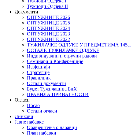
Тужиоци Oдсјекa I
Тужиоци Oдсјекa II
Документи
ОПТУЖНИЦЕ 2026
ОПТУЖНИЦЕ 2025
ОПТУЖНИЦЕ 2024
ОПТУЖНИЦЕ 2023
ОПТУЖНИЦЕ 2022
ТУЖИЛАЧКЕ ОДЛУКЕ У ПРЕДМЕТИМА 145а.
ОСТАЛЕ ТУЖИЛАЧКЕ ОДЛУКЕ
Индивидуални и стручни радови
Семинари и Конференције
Извјештаји
Стратегије
Правилник
Остали документи
Буџет Тужилаштва БиХ
ПРАВИЛА ПРИВАТНОСТИ
Огласи
Посао
Остали огласи
Линкови
Јавне набавке
Обавјештења о набавци
План набавки