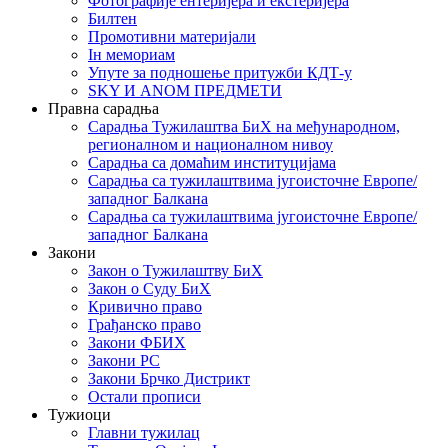
Фотографије ентеријера и екстеријера
Билтен
Промотивни материјали
Iн мемориам
Упуте за подношење притужби КДТ-у
SKY И ANOM ПРЕДМЕТИ
Правна сарадња
Сарадња Тужилаштва БиХ на међународном,
регионалном и националном нивоу
Сарадња са домаћим институцијама
Сарадња са тужилаштвима југоисточне Европе/
западног Балкана
Сарадња са тужилаштвима југоисточне Европе/
западног Балкана
Закони
Закон о Тужилаштву БиХ
Закон о Суду БиХ
Кривично право
Грађанско право
Закони ФБИХ
Закони РС
Закони Брчко Дистрикт
Остали прописи
Тужиоци
Главни тужилац