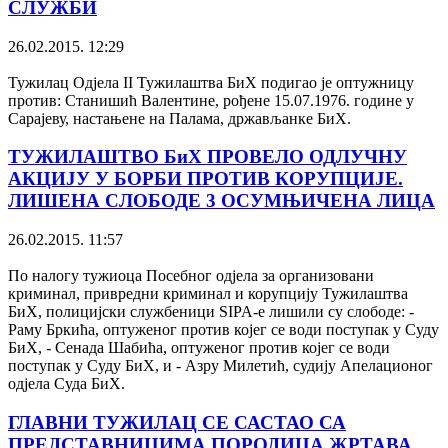
СЛУЖБИ
26.02.2015. 12:29
Тужилац Одјела II Тужилаштва БиХ подигао је оптужницу
против: Станишић Валентине, рођене 15.07.1976. године у
Сарајеву, настањене на Палама, држављанке БиХ.
ТУЖИЛАШТВО БиХ ПРОВЕЛО ОДЛУЧНУ
АКЦИЈУ У БОРБИ ПРОТИВ КОРУПЦИЈЕ.
ЛИШЕНА СЛОБОДЕ 3 ОСУМЊИЧЕНА ЛИЦА
26.02.2015. 11:57
По налогу тужиоца Посебног одјела за организовани
криминал, привредни криминал и корупцију Тужилаштва
БиХ, полицијски службеници SIPA-е лишили су слободе: -
Раму Бркића, оптуженог против којег се води поступак у Суду
БиХ, - Сенада Шабића, оптуженог против којег се води
поступак у Суду БиХ, и - Азру Милетић, судију Апелационог
одјела Суда БиХ.
ГЛАВНИ ТУЖИЛАЦ СЕ САСТАО СА
ПРЕДСТАВНИЦИМА ПОРОДИЦА ЖРТАВА