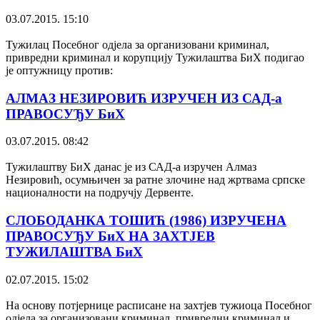
03.07.2015. 15:10
Тужилац Посебног одјела за организовани криминал,
привредни криминал и корупцију Тужилаштва БиХ подигао
је оптужницу против:
АЛМАЗ НЕЗИРОВИЋ ИЗРУЧЕН ИЗ САД-а
ПРАВОСУЂУ БиХ
03.07.2015. 08:42
Тужилаштву БиХ данас је из САД-а изручен Алмаз
Незировић, осумњичен за ратне злочине над жртвама српске
националности на подручју Дервенте.
СЛОБОДАНКА ТОШИЋ (1986) ИЗРУЧЕНА
ПРАВОСУЂУ БиХ НА ЗАХТЈЕВ
ТУЖИЛАШТВА БиХ
02.07.2015. 15:02
На основу потјернице расписане на захтјев тужиоца Посебног
одјела за организовани криминал, привредни криминал и