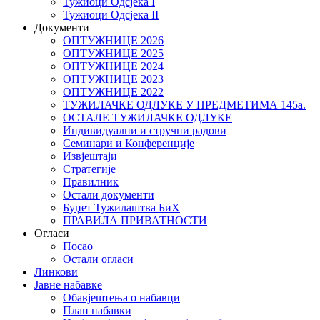
Тужиоци Oдсјекa I
Тужиоци Oдсјекa II
Документи
ОПТУЖНИЦЕ 2026
ОПТУЖНИЦЕ 2025
ОПТУЖНИЦЕ 2024
ОПТУЖНИЦЕ 2023
ОПТУЖНИЦЕ 2022
ТУЖИЛАЧКЕ ОДЛУКЕ У ПРЕДМЕТИМА 145а.
ОСТАЛЕ ТУЖИЛАЧКЕ ОДЛУКЕ
Индивидуални и стручни радови
Семинари и Конференције
Извјештаји
Стратегије
Правилник
Остали документи
Буџет Тужилаштва БиХ
ПРАВИЛА ПРИВАТНОСТИ
Огласи
Посао
Остали огласи
Линкови
Јавне набавке
Обавјештења о набавци
План набавки