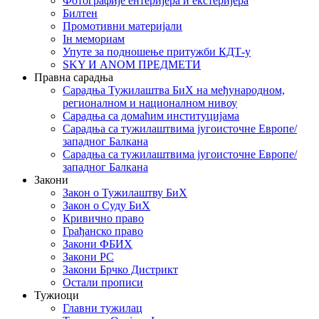
Фотографије ентеријера и екстеријера
Билтен
Промотивни материјали
Iн мемориам
Упуте за подношење притужби КДТ-у
SKY И ANOM ПРЕДМЕТИ
Правна сарадња
Сарадња Тужилаштва БиХ на међународном,
регионалном и националном нивоу
Сарадња са домаћим институцијама
Сарадња са тужилаштвима југоисточне Европе/
западног Балкана
Сарадња са тужилаштвима југоисточне Европе/
западног Балкана
Закони
Закон о Тужилаштву БиХ
Закон о Суду БиХ
Кривично право
Грађанско право
Закони ФБИХ
Закони РС
Закони Брчко Дистрикт
Остали прописи
Тужиоци
Главни тужилац