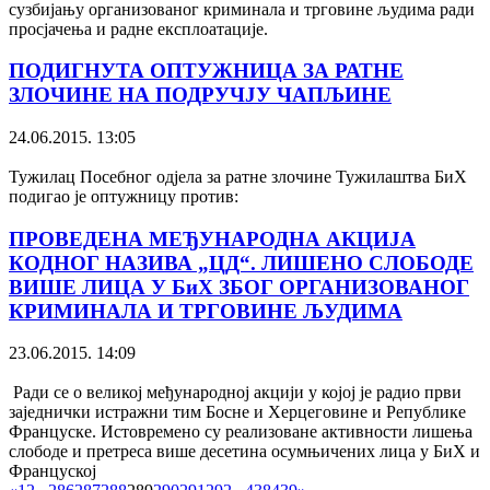
сузбијању организованог криминала и трговине људима ради
просјачења и радне експлоатације.
ПОДИГНУТА ОПТУЖНИЦА ЗА РАТНЕ
ЗЛОЧИНЕ НА ПОДРУЧЈУ ЧАПЉИНЕ
24.06.2015. 13:05
Тужилац Посебног одјела за ратне злочине Тужилаштва БиХ
подигао је оптужницу против:
ПРОВЕДЕНА МЕЂУНАРОДНА АКЦИЈА
КОДНОГ НАЗИВА „ЦД“. ЛИШЕНО СЛОБОДЕ
ВИШЕ ЛИЦА У БиХ ЗБОГ ОРГАНИЗОВАНОГ
КРИМИНАЛА И ТРГОВИНЕ ЉУДИМА
23.06.2015. 14:09
Ради се о великој међународној акцији у којој је радио први
заједнички истражни тим Босне и Херцеговине и Републике
Француске. Истовремено су реализоване активности лишења
слободе и претреса више десетина осумњичених лица у БиХ и
Француској