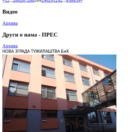
«
1
2
...
286
287
288
289
290
291
292
...
438
439
»
Видео
Архива
Други о нама - ПРЕС
Архива
НОВА ЗГРАДА ТУЖИЛАШТВА БиХ