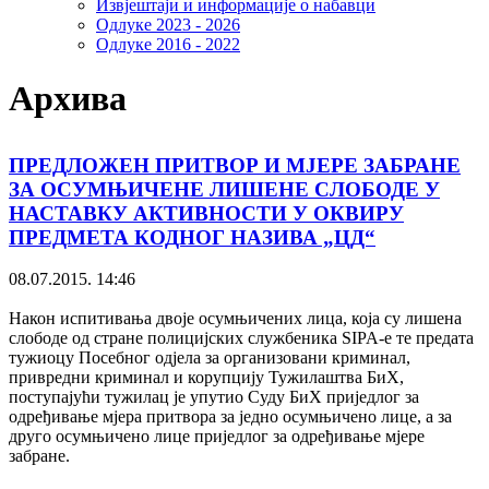
Извјештаји и информације о набавци
Одлуке 2023 - 2026
Одлуке 2016 - 2022
Архива
ПРЕДЛОЖЕН ПРИТВОР И МЈЕРЕ ЗАБРАНЕ
ЗА ОСУМЊИЧЕНЕ ЛИШЕНЕ СЛОБОДЕ У
НАСТАВКУ АКТИВНОСТИ У ОКВИРУ
ПРЕДМЕТА КОДНОГ НАЗИВА „ЦД“
08.07.2015. 14:46
Након испитивања двоје осумњичених лица, која су лишена
слободе од стране полицијских службеника SIPA-е те предата
тужиоцу Посебног одјела за организовани криминал,
привредни криминал и корупцију Тужилаштва БиХ,
поступајући тужилац је упутио Суду БиХ приједлог за
одређивање мјера притвора за једно осумњичено лице, а за
друго осумњичено лице приједлог за одређивање мјере
забране.