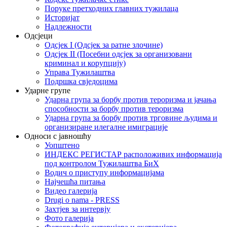
Поруке претходних главних тужилаца
Историјат
Надлежности
Одсјеци
Одсјек I (Одсјек за ратне злочине)
Одсјек II (Посебни одсјек за организовани
криминал и корупцију)
Управа Тужилаштва
Подршка свједоцима
Ударне групе
Ударна група за борбу против тероризма и јачања
способности за борбу против тероризма
Ударна група за борбу против трговине људима и
организиране илегалне имиграције
Односи с јавношћу
Уопштено
ИНДЕКС РЕГИСТАР расположивих информација
под контролом Тужилаштва БиХ
Водич о приступу информацијама
Најчешћа питања
Видео галерија
Drugi o nama - PRESS
Захтјев за интервју
Фото галерија