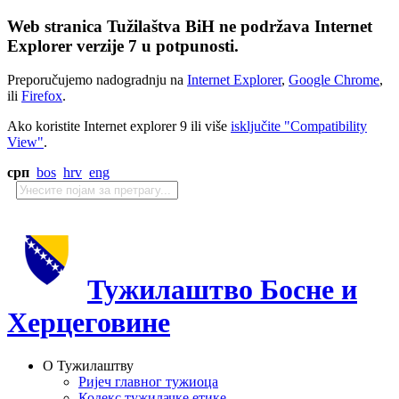
Web stranica Tužilaštva BiH ne podržava Internet
Explorer verzije 7 u potpunosti.
Preporučujemo nadogradnju na
Internet Explorer
,
Google Chrome
,
ili
Firefox
.
Ako koristite Internet explorer 9 ili više
isključite "Compatibility
View"
.
срп
bos
hrv
eng
Тужилаштво Босне и
Херцеговине
О Тужилаштву
Ријеч главног тужиоца
Кодекс тужилачке етике