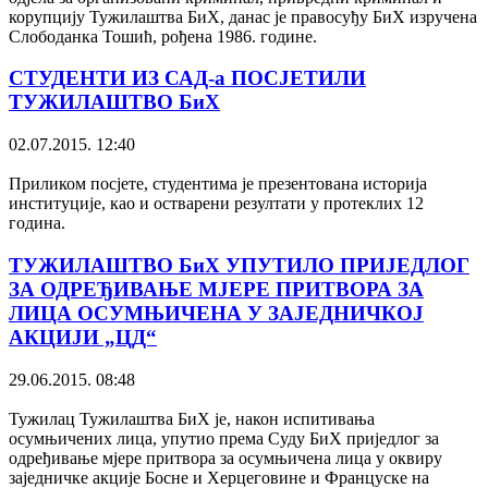
корупцију Тужилаштва БиХ, данас је правосуђу БиХ изручена
Слободанка Тошић, рођена 1986. године.
СТУДЕНТИ ИЗ САД-а ПОСЈЕТИЛИ
ТУЖИЛАШТВО БиХ
02.07.2015. 12:40
Приликом посјете, студентима је презентована историја
институције, као и остварени резултати у протеклих 12
година.
ТУЖИЛАШТВО БиХ УПУТИЛО ПРИЈЕДЛОГ
ЗА ОДРЕЂИВАЊЕ МЈЕРЕ ПРИТВОРА ЗА
ЛИЦА ОСУМЊИЧЕНА У ЗАЈЕДНИЧКОЈ
АКЦИЈИ „ЦД“
29.06.2015. 08:48
Тужилац Тужилаштва БиХ је, након испитивања
осумњичених лица, упутио према Суду БиХ приједлог за
одређивање мјере притвора за осумњичена лица у оквиру
заједничке акције Босне и Херцеговине и Француске на