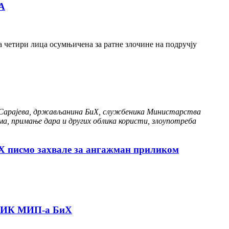
А
а четири лица осумњичена за ратне злочине на подручју
из Сарајева, држављанина БиХ, службеника Министарства
има, примање дара и других облика користи, злоупотреба
иХ писмо захвале за ангажман приликом
ИК МИП-а БиХ