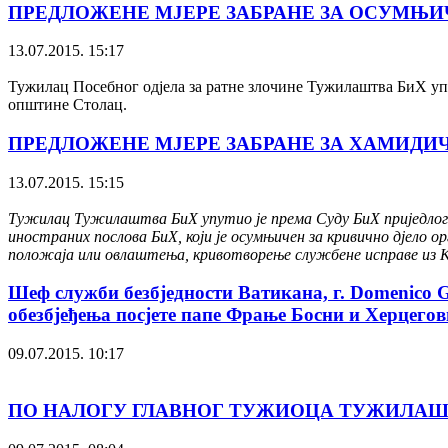
ПРЕДЛОЖЕНЕ МЈЕРЕ ЗАБРАНЕ ЗА ОСУМЊИЧ
13.07.2015. 15:17
Тужилац Посебног одјела за ратне злочине Тужилаштва БиХ упу
општине Столац.
ПРЕДЛОЖЕНЕ МЈЕРЕ ЗАБРАНЕ ЗА ХАМИДИЧ
13.07.2015. 15:15
Тужилац Тужилаштва БиХ упутио је према Суду БиХ приједлог 
иностраних послова БиХ, који је осумњичен за кривично дјело 
положаја или овлаштења, кривотворење службене исправе из 
Шеф служби безбједности Ватикана, г. Domenico 
обезбјеђења посјете папе Фрање Босни и Херцегови
09.07.2015. 10:17
ПО НАЛОГУ ГЛАВНОГ ТУЖИОЦА ТУЖИЛАШТ