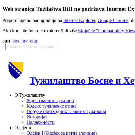
Web stranica Tužilaštva BiH ne podržava Internet Exp
Preporučujemo nadogradnju na
Internet Explorer
,
Google Chrome
, il
Ako koristite Internet explorer 9 ili više
isključite "Compatibility Vie
срп
bos
hrv
eng
Тужилаштво Босне и Хе
О Тужилаштву
Ријеч главног тужиоца
Кодекс тужилачке етике
Поруке претходних главних тужилаца
Историјат
Надлежности
Одсјеци
Одсјек I (Одсјек за ратне злочине)