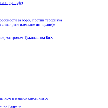
л и корупцију)
пособности за борбу против тероризма
рганизиране илегалне имиграције
од контролом Тужилаштва БиХ
налном и националном нивоу
дног Балкана