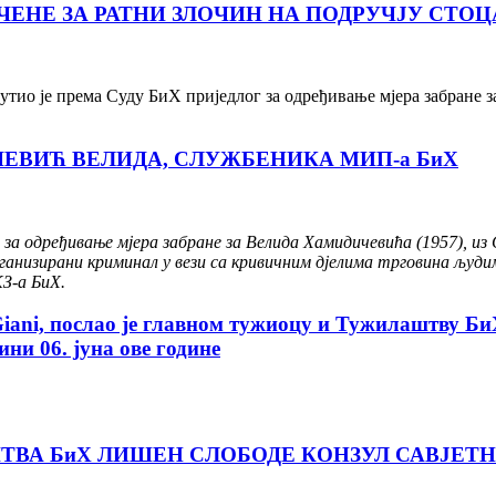
ЕНЕ ЗА РАТНИ ЗЛОЧИН НА ПОДРУЧЈУ СТОЦ
тио је према Суду БиХ приједлог за одређивање мјера забране з
ЕВИЋ ВЕЛИДА, СЛУЖБЕНИКА МИП-а БиХ
за одређивање мјера забране за Велида Хамидичевића (1957), 
организирани криминал у вези са кривичним дјелима трговина људ
КЗ-а БиХ.
Giani, послао је главном тужиоцу и Тужилаштву Б
ни 06. јуна ове године
ВА БиХ ЛИШЕН СЛОБОДЕ КОНЗУЛ САВЈЕТН