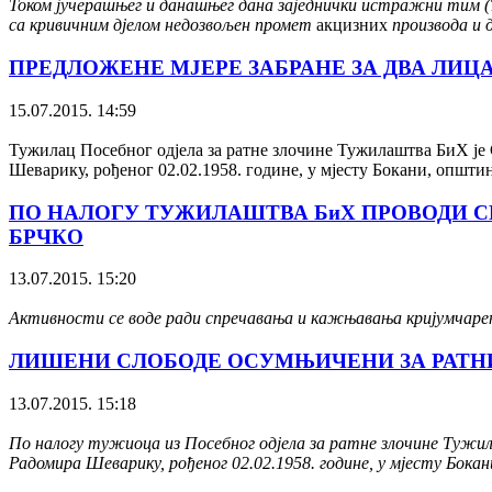
Током јучерашњег и данашњег дана заједнички истражни тим (Т
са кривичним дјелом недозвољен промет
акцизних
производа и д
ПРЕДЛОЖЕНЕ МЈЕРЕ ЗАБРАНЕ ЗА ДВА ЛИЦ
15.07.2015. 14:59
Тужилац Посебног одјела за ратне злочине Тужилаштва БиХ је 
Шеварику, рођеног 02.02.1958. године, у мјесту Бокани, општи
ПО НАЛОГУ ТУЖИЛАШТВА БиХ ПРОВОДИ С
БРЧКО
13.07.2015. 15:20
Активности се воде ради спречавања и кажњавања кријумчар
ЛИШЕНИ СЛОБОДЕ ОСУМЊИЧЕНИ ЗА РАТНИ
13.07.2015. 15:18
По налогу тужиоца из Посебног одјела за ратне злочине Тужила
Радомира Шеварику, рођеног 02.02.1958. године, у мјесту Бока