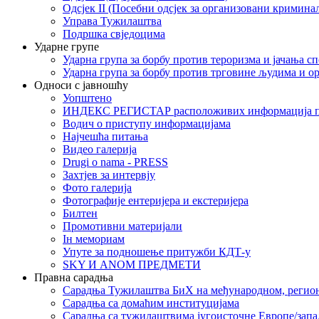
Одсјек II (Посебни одсјек за организовани кримина
Управа Тужилаштва
Подршка свједоцима
Ударне групе
Ударна група за борбу против тероризма и јачања с
Ударна група за борбу против трговине људима и о
Односи с јавношћу
Уопштено
ИНДЕКС РЕГИСТАР расположивих информација п
Водич о приступу информацијама
Најчешћа питања
Видео галерија
Drugi o nama - PRESS
Захтјев за интервју
Фото галерија
Фотографије ентеријера и екстеријера
Билтен
Промотивни материјали
Iн мемориам
Упуте за подношење притужби КДТ-у
SKY И ANOM ПРЕДМЕТИ
Правна сарадња
Сарадња Тужилаштва БиХ на међународном, регио
Сарадња са домаћим институцијама
Сарадња са тужилаштвима југоисточне Европе/запа