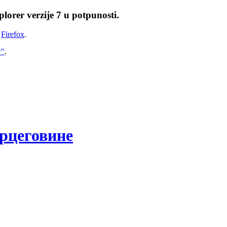
lorer verzije 7 u potpunosti.
i
Firefox
.
w"
.
рцеговине