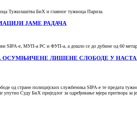
иоца Тужилаштва БиХ и главног тужиоца Париза.
АЦИЈИ ЈАМЕ РАДАЧА
и SIPA-е, МУП-а РС и ФУП-a, а дошло се до дубине од 60 метар
ЗА ОСУМЊИЧЕНЕ ЛИШЕНЕ СЛОБОДЕ У НАСТ
боде од стране полицијских службеника SIPA-е те предата тужи
 упутио Суду БиХ приједлог за одређивање мјера притвора за ј