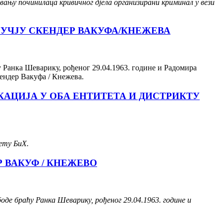
ању починилаца кривичног дјела организирани криминал у вези
РУЧЈУ СКЕНДЕР ВАКУФА/КНЕЖЕВА
у Ранка Шеварику, рођеног 29.04.1963. године и Радомира
кендер Вакуфа / Кнежева.
АЦИЈА У ОБА ЕНТИТЕТА И ДИСТРИКТУ
ету БиХ.
 ВАКУФ / КНЕЖЕВО
де браћу Ранка Шеварику, рођеног 29.04.1963. године и