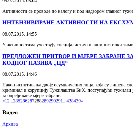
09.07.2015. 08:04
Активности се проводе по налогу и под надзором главног туж
ИНТЕНЗИВИРАНЕ АКТИВНОСТИ НА ЕКСХУМ
08.07.2015. 14:55
У активностима учествују специјалистички алпинистички тимов
ПРЕДЛОЖЕН ПРИТВОР И МЈЕРЕ ЗАБРАНЕ 
КОДНОГ НАЗИВА „ЦД“
08.07.2015. 14:46
Након испитивања двоје осумњичених лица, која су лишена сло
криминал и корупцију Тужилаштва БиХ, поступајући тужилац је
за одређивање мјере забране.
«
1
2
...
285
286
287
288
289
290
291
...
438
439
»
Видео
Архива