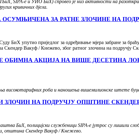
БиХ, SIPA-е и УИО БиХ) спровео је низ активности на разоткрив
ругих кривичних дјела.
А ОСУМЊИЧЕНА ЗА РАТНЕ ЗЛОЧИНЕ НА ПОД
Суду БиХ упутио приједлог за одређивање мјера забране за браћ
на Скендер Вакуф / Кнежево, због ратног злочина на подручју С
Е ОБИМНА АКЦИЈА НА ВИШЕ ДЕСЕТИНА ЛОК
ења високотарифних роба и наношења вишемилионске штете буџ
 ЗЛОЧИН НА ПОДРУЧЈУ ОПШТИНЕ СКЕНДЕР
штва БиХ, полицијски службеници SIPA-е јутрос су лишили слобо
ни, општина Скендер Вакуф / Кнежево.