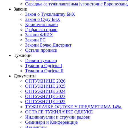
Сарадња са тужилаштвима југоисточне Европе/запа
Закони
Закон о Тужилаштву БиХ
Закон о Суду БиХ
Кривично право
Грађанско право
Закони ФБИХ
Закони РС
Закони Брчко Дистрикт
Остали прописи
Тужиоци
Главни тужилац
Тужиоци Oдсјекa I
Тужиоци Oдсјекa II
Документи
ОПТУЖНИЦЕ 2026
ОПТУЖНИЦЕ 2025
ОПТУЖНИЦЕ 2024
ОПТУЖНИЦЕ 2023
ОПТУЖНИЦЕ 2022
ТУЖИЛАЧКЕ ОДЛУКЕ У ПРЕДМЕТИМА 145а.
ОСТАЛЕ ТУЖИЛАЧКЕ ОДЛУКЕ
Индивидуални и стручни радови
Семинари и Конференције
Извјештаји