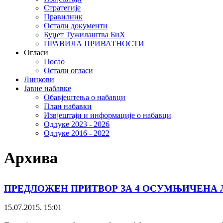
Стратегије
Правилник
Остали документи
Буџет Тужилаштва БиХ
ПРАВИЛА ПРИВАТНОСТИ
Огласи
Посао
Остали огласи
Линкови
Јавне набавке
Обавјештења о набавци
План набавки
Извјештаји и информације о набавци
Одлуке 2023 - 2026
Одлуке 2016 - 2022
Архива
ПРЕДЛОЖЕН ПРИТВОР ЗА 4 ОСУМЊИЧЕНА Л
15.07.2015. 15:01