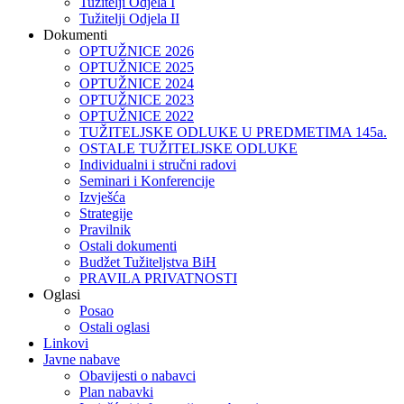
Tužitelji Odjela I
Tužitelji Odjela II
Dokumenti
OPTUŽNICE 2026
OPTUŽNICE 2025
OPTUŽNICE 2024
OPTUŽNICE 2023
OPTUŽNICE 2022
TUŽITELJSKE ODLUKE U PREDMETIMA 145a.
OSTALE TUŽITELJSKE ODLUKE
Individualni i stručni radovi
Seminari i Konferencije
Izvješća
Strategije
Pravilnik
Ostali dokumenti
Budžet Tužiteljstva BiH
PRAVILA PRIVATNOSTI
Oglasi
Posao
Ostali oglasi
Linkovi
Javne nabave
Obavijesti o nabavci
Plan nabavki