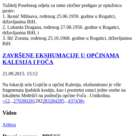
Tužitelj Posebnog odjela za ratne zločine podigao je optužnicu
protiv:
1. Ikonić Milisava, rođenog 25.06.1959. godine u Rogatici,
državljanina BiH,
2. Lubarda Dragana, rođenog 27.08.1956. godine u Rogatici,
državljanina BiH, i
3. Ilić Zorana, rođenog 25.10.1968. godine u Rogatici, državljanina
BiH.
ZAVRŠENE EKSHUMACIJE U OPĆINAMA
KALESIJA I FOČA
21.09.2015. 15:12
Na lokaciji sela Gojićin u općini Kalesija, ekshumirano je više
fragmenata ljudskih kostiju, kao i posmrtni ostaci jedne osobe na
lokalitetu Mrđelići na području općine Foča - Ustikolina.
«
1
2
...
279
280
281
282
283
284
285
...
437
438
»
Video
Arhiva