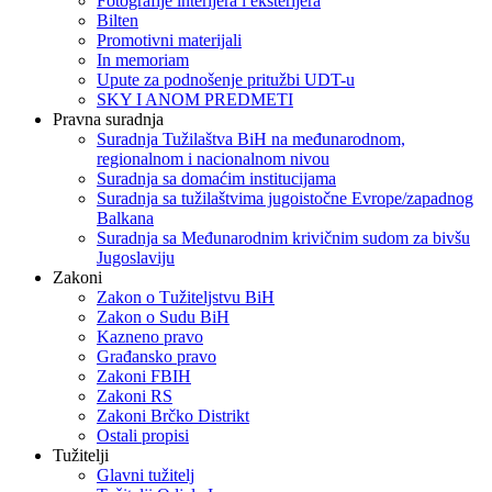
Fotografije interijera i eksterijera
Bilten
Promotivni materijali
In memoriam
Upute za podnošenje pritužbi UDT-u
SKY I ANOM PREDMETI
Pravna suradnja
Suradnja Tužilaštva BiH na međunarodnom,
regionalnom i nacionalnom nivou
Suradnja sa domaćim institucijama
Suradnja sa tužilaštvima jugoistočne Evrope/zapadnog
Balkana
Suradnja sa Međunarodnim krivičnim sudom za bivšu
Jugoslaviju
Zakoni
Zakon o Тužiteljstvu BiH
Zakon o Sudu BiH
Kazneno pravo
Građansko pravo
Zakoni FBIH
Zakoni RS
Zakoni Brčko Distrikt
Ostali propisi
Tužitelji
Glavni tužitelj