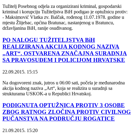
Tužitelj Posebnog odjela za organizirani kriminal, gospodarski
kriminal i korupciju Tužiteljstva BiH podigao je optužnicu protiv:
- Maksimović Vlatka zv. Balčak, rođenog 11.07.1978. godine u
mjestu Žlijebac, općina Bratunac, nastanjenog u Bratuncu,
državljanina BiH, ranije osuđivanog.
PO NALOGU TUŽITELJSTVA BiH
REALIZIRANA AKCIJA KODNOG NAZIVA
„ART“. OSTVARENA ZNAČAJNA SURADNJA
SA PRAVOSUĐEM I POLICIJOM HRVATSKE
22.09.2015. 15:15
Na dogovoreni znak, jutros u 06:00 sati, počela je međunarodna
akcija kodnog naziva „Art“, koja se realizira u suradnji sa
strukturama USKOK-a u Republici Hrvatskoj.
PODIGNUTA OPTUŽNICA PROTIV 3 OSOBE
ZBOG RATNOG ZLOČINA PROTIV CIVILNOG
PUČANSTVA NA PODRUČJU ROGATICE
21.09.2015. 15:20