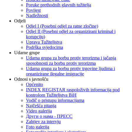
Poruke prethodnih glavnih tužitelja
Povijest
Nadležnosti
Odjeli
Odjel I (Posebni odjel za ratne zločine)
Odjel II (Posebni odjel za organizirani kriminal i
korupciju)
Uprava Tužiteljstva
Podrška svjedocima
Udarne grupe
Udarna grupa za borbu protiv terorizma i jačanja
sposobnosti za borbu protiv terorizma
Udarna grupa za borbu protiv trgovine ljudima i
organizirane ilegalne imigracije
Odnosi s javnošću
Općenito
INDEX REGISTAR raspoloživih informacija pod
kontrolom Tužiteljstva BiH
Vodič o pristupu informacijama
Najčešća pitanja
Video galerija
Други о нама - ПРЕСC
Zahtjev za intervju
Foto galerija