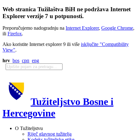
Web stranica Tužilaštva BiH ne podržava Internet
Explorer verzije 7 u potpunosti.
Preporučujemo nadogradnju na
Internet Explorer
,
Google Chrome
,
ili
Firefox
.
Ako koristite Internet explorer 9 ili više
isključite "Compatibility
View"
.
hrv
bos
срп
eng
Tužiteljstvo Bosne i
Hercegovine
O Tužiteljstvu
Riječ glavnog tužitelja
Kodeks tužiteljske etike