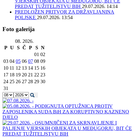
VJERSKIH OBJEKATA U MEĐUGORJU, BIT ĆE
PREDAT TUŽITELJSTVU BIH
29.07.2026. 14:14
PREDLOŽEN PRITVOR ZA DRŽAVLJANINA
POLJSKE
29.07.2026. 13:54
Foto galerija
08. 2026.
P
U
S
Č
P
S
N
01
02
03
04
05
06
07
08
09
10
11
12
13
14
15
16
17
18
19
20
21
22
23
24
25
26
27
28
29
30
31