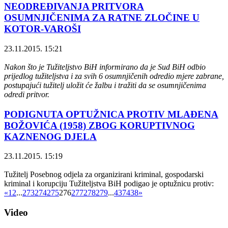
NEODREĐIVANJA PRITVORA
OSUMNJIČENIMA ZA RATNE ZLOČINE U
KOTOR-VAROŠI
23.11.2015. 15:21
Nakon što je Tužiteljstvo BiH informirano da je Sud BiH odbio
prijedlog tužiteljstva i za svih 6 osumnjičenih odredio mjere zabrane,
postupajući tužitelj uložit će žalbu i tražiti da se osumnjičenima
odredi pritvor.
PODIGNUTA OPTUŽNICA PROTIV MLAĐENA
BOŽOVIĆA (1958) ZBOG KORUPTIVNOG
KAZNENOG DJELA
23.11.2015. 15:19
Tužitelj Posebnog odjela za organizirani kriminal, gospodarski
kriminal i korupciju Tužiteljstva BiH podigao je optužnicu protiv:
«
1
2
...
273
274
275
276
277
278
279
...
437
438
»
Video