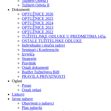
Tužitelji Odjela I
Tužitelji Odjela II
Dokumenti
OPTUŽNICE 2026
OPTUŽNICE 2025
OPTUŽNICE 2024
OPTUŽNICE 2023
OPTUŽNICE 2022
TUŽITELJSKE ODLUKE U PREDMETIMA 145a.
OSTALE TUŽITELJSKE ODLUKE
Individualni i stručni radovi
Seminari i Konferencije
Izvješća
Strategije
Pravilnik
Ostali dokumenti
Budžet Tužiteljstva BiH
PRAVILA PRIVATNOSTI
Oglasi
Posao
Ostali oglasi
Linkovi
Javne nabave
Obavijesti o nabavci
Plan nabavki