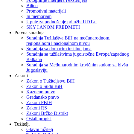
Fotografije interijera i eksterijera
Bilten
Promotivni materijali
In memoriam
Upute za podnošenje pritužbi UDT-u
SKY I ANOM PREDMETI
Pravna suradnja
Suradnja Tužilaštva BiH na međunarodnom,
regionalnom i nacionalnom nivou
Suradnja sa domaćim institucijama
Suradnja sa tužilaštvima jugoistočne Evrope/zapadnog
Balkana
Suradnja sa Međunarodnim krivičnim sudom za bivšu
Jugoslaviju
Zakoni
Zakon o Тužiteljstvu BiH
Zakon o Sudu BiH
Kazneno pravo
Građansko pravo
Zakoni FBIH
Zakoni RS
Zakoni Brčko Distrikt
Ostali propisi
Tužitelji
Glavni tužitelj