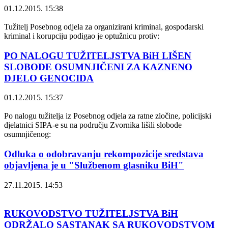
01.12.2015. 15:38
Tužitelj Posebnog odjela za organizirani kriminal, gospodarski
kriminal i korupciju podigao je optužnicu protiv:
PO NALOGU TUŽITELJSTVA BiH LIŠEN
SLOBODE OSUMNJIČENI ZA KAZNENO
DJELO GENOCIDA
01.12.2015. 15:37
Po nalogu tužitelja iz Posebnog odjela za ratne zločine, policijski
djelatnici SIPA-e su na području Zvornika lišili slobode
osumnjičenog:
Odluka o odobravanju rekompozicije sredstava
objavljena je u "Službenom glasniku BiH"
27.11.2015. 14:53
RUKOVODSTVO TUŽITELJSTVA BiH
ODRŽALO SASTANAK SA RUKOVODSTVOM