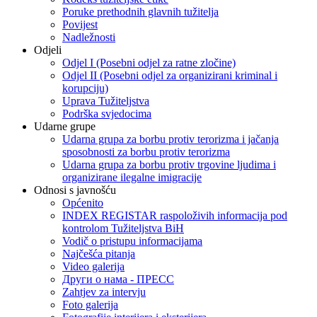
Poruke prethodnih glavnih tužitelja
Povijest
Nadležnosti
Odjeli
Odjel I (Posebni odjel za ratne zločine)
Odjel II (Posebni odjel za organizirani kriminal i
korupciju)
Uprava Tužiteljstva
Podrška svjedocima
Udarne grupe
Udarna grupa za borbu protiv terorizma i jačanja
sposobnosti za borbu protiv terorizma
Udarna grupa za borbu protiv trgovine ljudima i
organizirane ilegalne imigracije
Odnosi s javnošću
Općenito
INDEX REGISTAR raspoloživih informacija pod
kontrolom Tužiteljstva BiH
Vodič o pristupu informacijama
Najčešća pitanja
Video galerija
Други о нама - ПРЕСC
Zahtjev za intervju
Foto galerija