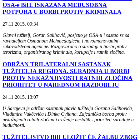
OSA-e BiH. ISKAZANA MEĐUSOBNA
POTPORA U BORBI PROTIV KRIMINALA
27.11.2015. 09:34
Glavni tužitelj, Goran Salihović, posjetio je OSA-u i sastao se sa
ravnateljem Osmanom Mehmedagićem i novoimenovanim
rukovodstvom agencije. Razgovarano o suradnji u borbi protiv
terorizma, organiziranog kriminala, korupcije i ratnih zločina.
ODRŽAN TRILATERALNI SASTANAK
TUŽITELJA REGIONA. SURADNJA U BORBI
PROTIV NEKAŽNJIVOSTI RATNIH ZLOČINA
PRIORITET U NAREDNOM RAZDOBLJU
24.11.2015. 13:07
U Sarajevu je održan sastanak glavih tužitelja Gorana Salihovića,
Vladimira Vukčevića i Dinka Cvitana. Zajednička borba protiv
nekažnjenih ratnih zločina i traženje nestalih - prioriteti suradnje u
budućnosti.
TUŽITELJSTVO BiH ULOŽIT ĆE ŽALBU ZBOG