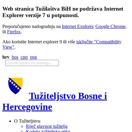
Web stranica Tužilaštva BiH ne podržava Internet
Explorer verzije 7 u potpunosti.
Preporučujemo nadogradnju na
Internet Explorer
,
Google Chrome
,
ili
Firefox
.
Ako koristite Internet explorer 9 ili više
isključite "Compatibility
View"
.
hrv
bos
срп
eng
Tužiteljstvo Bosne i
Hercegovine
O Tužiteljstvu
Riječ glavnog tužitelja
Kodeks tužiteljske etike