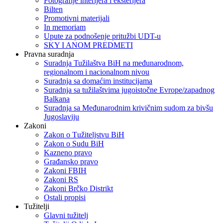
Fotografije interijera i eksterijera
Bilten
Promotivni materijali
In memoriam
Upute za podnošenje pritužbi UDT-u
SKY I ANOM PREDMETI
Pravna suradnja
Suradnja Tužilaštva BiH na međunarodnom,
regionalnom i nacionalnom nivou
Suradnja sa domaćim institucijama
Suradnja sa tužilaštvima jugoistočne Evrope/zapadnog
Balkana
Suradnja sa Međunarodnim krivičnim sudom za bivšu
Jugoslaviju
Zakoni
Zakon o Тužiteljstvu BiH
Zakon o Sudu BiH
Kazneno pravo
Građansko pravo
Zakoni FBIH
Zakoni RS
Zakoni Brčko Distrikt
Ostali propisi
Tužitelji
Glavni tužitelj