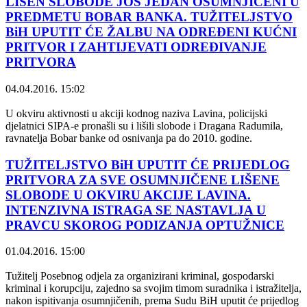
LIŠEN SLOBODE JOŠ JEDAN OSUMNJIČENI U
PREDMETU BOBAR BANKA. TUŽITELJSTVO
BiH UPUTIT ĆE ŽALBU NA ODREĐENI KUĆNI
PRITVOR I ZAHTIJEVATI ODREĐIVANJE
PRITVORA
04.04.2016. 15:02
U okviru aktivnosti u akciji kodnog naziva Lavina, policijski
djelatnici SIPA-e pronašli su i lišili slobode i Dragana Radumila,
ravnatelja Bobar banke od osnivanja pa do 2010. godine.
TUŽITELJSTVO BiH UPUTIT ĆE PRIJEDLOG
PRITVORA ZA SVE OSUMNJIČENE LIŠENE
SLOBODE U OKVIRU AKCIJE LAVINA.
INTENZIVNA ISTRAGA SE NASTAVLJA U
PRAVCU SKOROG PODIZANJA OPTUŽNICE
01.04.2016. 15:00
Tužitelj Posebnog odjela za organizirani kriminal, gospodarski
kriminal i korupciju, zajedno sa svojim timom suradnika i istražitelja,
nakon ispitivanja osumnjičenih, prema Sudu BiH uputit će prijedlog