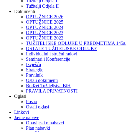
Tužitelji Odjela I
Tužitelji Odjela II
Dokumenti
OPTUŽNICE 2026
OPTUŽNICE 2025
OPTUŽNICE 2024
OPTUŽNICE 2023
OPTUŽNICE 2022
TUŽITELJSKE ODLUKE U PREDMETIMA 145a.
OSTALE TUŽITELJSKE ODLUKE
Individualni i stručni radovi
Seminari i Konferencije
Izvješća
Strategije
Pravilnik
Ostali dokumenti
Budžet Tužiteljstva BiH
PRAVILA PRIVATNOSTI
Oglasi
Posao
Ostali oglasi
Linkovi
Javne nabave
Obavijesti o nabavci
Plan nabavki