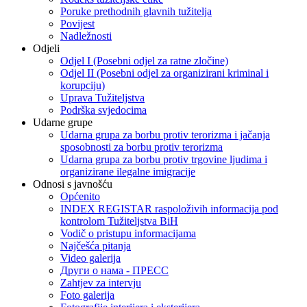
Poruke prethodnih glavnih tužitelja
Povijest
Nadležnosti
Odjeli
Odjel I (Posebni odjel za ratne zločine)
Odjel II (Posebni odjel za organizirani kriminal i
korupciju)
Uprava Tužiteljstva
Podrška svjedocima
Udarne grupe
Udarna grupa za borbu protiv terorizma i jačanja
sposobnosti za borbu protiv terorizma
Udarna grupa za borbu protiv trgovine ljudima i
organizirane ilegalne imigracije
Odnosi s javnošću
Općenito
INDEX REGISTAR raspoloživih informacija pod
kontrolom Tužiteljstva BiH
Vodič o pristupu informacijama
Najčešća pitanja
Video galerija
Други о нама - ПРЕСC
Zahtjev za intervju
Foto galerija