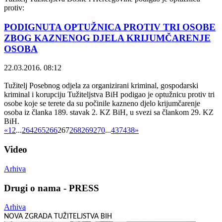
protiv:
PODIGNUTA OPTUŽNICA PROTIV TRI OSOBE
ZBOG KAZNENOG DJELA KRIJUMČARENJE
OSOBA
22.03.2016. 08:12
Tužitelj Posebnog odjela za organizirani kriminal, gospodarski
kriminal i korupciju Tužiteljstva BiH podigao je optužnicu protiv tri
osobe koje se terete da su počinile kazneno djelo krijumčarenje
osoba iz članka 189. stavak 2. KZ BiH, u svezi sa člankom 29. KZ
BiH.
«
1
2
...
264
265
266
267
268
269
270
...
437
438
»
Video
Arhiva
Drugi o nama - PRESS
Arhiva
NOVA ZGRADA TUŽITELJSTVA BIH