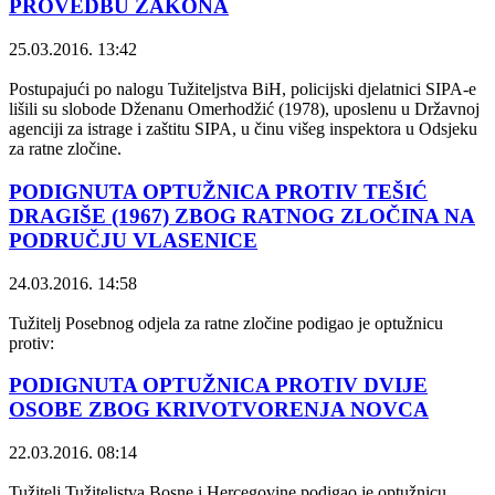
PROVEDBU ZAKONA
25.03.2016. 13:42
Postupajući po nalogu Tužiteljstva BiH, policijski djelatnici SIPA-e
lišili su slobode Dženanu Omerhodžić (1978), uposlenu u Državnoj
agenciji za istrage i zaštitu SIPA, u činu višeg inspektora u Odsjeku
za ratne zločine.
PODIGNUTA OPTUŽNICA PROTIV TEŠIĆ
DRAGIŠE (1967) ZBOG RATNOG ZLOČINA NA
PODRUČJU VLASENICE
24.03.2016. 14:58
Tužitelj Posebnog odjela za ratne zločine podigao je optužnicu
protiv:
PODIGNUTA OPTUŽNICA PROTIV DVIJE
OSOBE ZBOG KRIVOTVORENJA NOVCA
22.03.2016. 08:14
Tužitelj Tužiteljstva Bosne i Hercegovine podigao je optužnicu