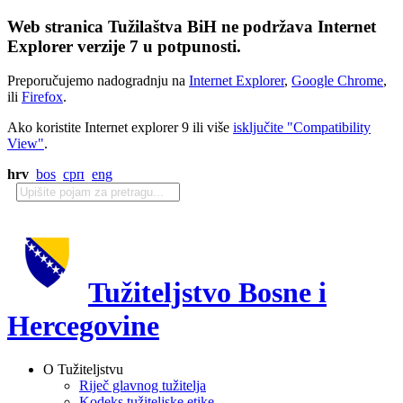
Web stranica Tužilaštva BiH ne podržava Internet
Explorer verzije 7 u potpunosti.
Preporučujemo nadogradnju na
Internet Explorer
,
Google Chrome
,
ili
Firefox
.
Ako koristite Internet explorer 9 ili više
isključite "Compatibility
View"
.
hrv
bos
срп
eng
Tužiteljstvo Bosne i
Hercegovine
O Tužiteljstvu
Riječ glavnog tužitelja
Kodeks tužiteljske etike