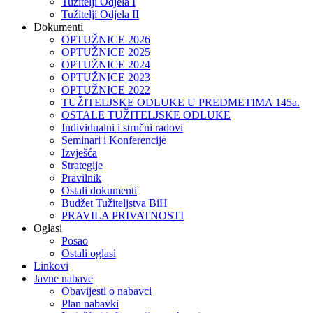
Tužitelji Odjela I
Tužitelji Odjela II
Dokumenti
OPTUŽNICE 2026
OPTUŽNICE 2025
OPTUŽNICE 2024
OPTUŽNICE 2023
OPTUŽNICE 2022
TUŽITELJSKE ODLUKE U PREDMETIMA 145a.
OSTALE TUŽITELJSKE ODLUKE
Individualni i stručni radovi
Seminari i Konferencije
Izvješća
Strategije
Pravilnik
Ostali dokumenti
Budžet Tužiteljstva BiH
PRAVILA PRIVATNOSTI
Oglasi
Posao
Ostali oglasi
Linkovi
Javne nabave
Obavijesti o nabavci
Plan nabavki