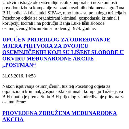
U okviru istrage oko višemilijunskih zlouporaba i nezakonitosti
povodom izbora kompanije za izradu osobnih dokumenata građana
BiH, policijski djelatnici SIPA-e, rano jutros su po nalogu tužitelja iz
Posebnog odjela za organizirani kriminal, gospodarski kriminal i
korupciju locirali i na području Banja Luke lišili slobode
osumnjičenog Macan Sinišu rođenog 1974. godine.
UPUĆEN PRIJEDLOG ZA ODREĐIVANJE
MJERA PRITVORA ZA DVOJICU
OSUMNJIČENIH KOJI SU LIŠENI SLOBODE U
OKVIRU MEĐUNARODNE AKCIJE
„POSTMAN“
31.05.2016. 14:58
Nakon ispitivanja osumnjičenih, tužitelj Posebnog odjela za
organizirani kriminal, gospodarski kriminal i korupciju Tužiteljstva
BiH uputio je prema Sudu BiH prijedlog za određivanje pritvora za
osumnjičene:
PROVEDENA ZDRUŽENA MEĐUNARODNA
AKCIJA