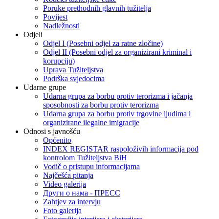
Poruke prethodnih glavnih tužitelja
Povijest
Nadležnosti
Odjeli
Odjel I (Posebni odjel za ratne zločine)
Odjel II (Posebni odjel za organizirani kriminal i
korupciju)
Uprava Tužiteljstva
Podrška svjedocima
Udarne grupe
Udarna grupa za borbu protiv terorizma i jačanja
sposobnosti za borbu protiv terorizma
Udarna grupa za borbu protiv trgovine ljudima i
organizirane ilegalne imigracije
Odnosi s javnošću
Općenito
INDEX REGISTAR raspoloživih informacija pod
kontrolom Tužiteljstva BiH
Vodič o pristupu informacijama
Najčešća pitanja
Video galerija
Други о нама - ПРЕСC
Zahtjev za intervju
Foto galerija