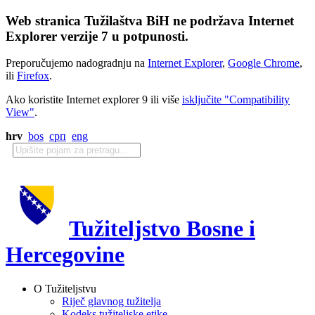
Web stranica Tužilaštva BiH ne podržava Internet
Explorer verzije 7 u potpunosti.
Preporučujemo nadogradnju na
Internet Explorer
,
Google Chrome
,
ili
Firefox
.
Ako koristite Internet explorer 9 ili više
isključite "Compatibility
View"
.
hrv
bos
срп
eng
Tužiteljstvo Bosne i
Hercegovine
O Tužiteljstvu
Riječ glavnog tužitelja
Kodeks tužiteljske etike