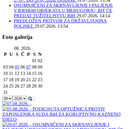
27.07. DO 31.07.2026. GODINE
31.07.2026. 13:34
OSUMNJIČENI ZA SKRNAVLJENJE I PALJENJE
VJERSKIH OBJEKATA U MEĐUGORJU, BIT ĆE
PREDAT TUŽITELJSTVU BIH
29.07.2026. 14:14
PREDLOŽEN PRITVOR ZA DRŽAVLJANINA
POLJSKE
29.07.2026. 13:54
Foto galerija
08. 2026.
P
U
S
Č
P
S
N
01
02
03
04
05
06
07
08
09
10
11
12
13
14
15
16
17
18
19
20
21
22
23
24
25
26
27
28
29
30
31