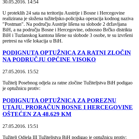
30.05.2016. 14:54
U proteklih 24 sata na teritoriju Austrije i Bosne i Hercegovine
realizirana je složena tužiteljsko-policijska operacija kodnog naziva
"Postman". Na području Austrije lišena su slobode 2 državljana
BiH, a na području Bosne i Hercegovine, odnosno Brčko distrikta
BiH i Tuzlanskog kantona lišene su slobode 3 osobe, te su izvršeni
pretresi na više lokacija u BiH.
PODIGNUTA OPTUŽNICA ZA RATNI ZLOČIN
NA PODRUČJU OPĆINE VISOKO
27.05.2016. 15:52
Tužitelj Posebnog odjela za ratne zločine Tužiteljstva BiH podigao
je optužnicu protiv:
PODIGNUTA OPTUŽNICA ZA POREZNU
UTAJU. PRORAČUN BOSNE I HERCEGOVINE
OŠTEĆEN ZA 48.629 KM
27.05.2016. 15:51
Tužitelj Odjela III Tužiteljstva BiH podigao je optužnicu protiv: