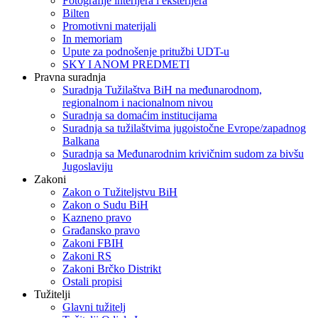
Fotografije interijera i eksterijera
Bilten
Promotivni materijali
In memoriam
Upute za podnošenje pritužbi UDT-u
SKY I ANOM PREDMETI
Pravna suradnja
Suradnja Tužilaštva BiH na međunarodnom,
regionalnom i nacionalnom nivou
Suradnja sa domaćim institucijama
Suradnja sa tužilaštvima jugoistočne Evrope/zapadnog
Balkana
Suradnja sa Međunarodnim krivičnim sudom za bivšu
Jugoslaviju
Zakoni
Zakon o Тužiteljstvu BiH
Zakon o Sudu BiH
Kazneno pravo
Građansko pravo
Zakoni FBIH
Zakoni RS
Zakoni Brčko Distrikt
Ostali propisi
Tužitelji
Glavni tužitelj