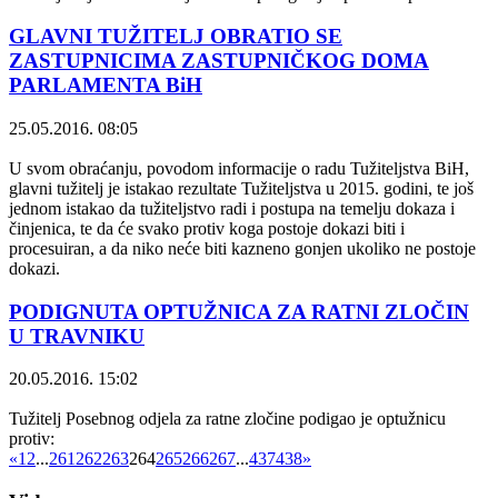
GLAVNI TUŽITELJ OBRATIO SE
ZASTUPNICIMA ZASTUPNIČKOG DOMA
PARLAMENTA BiH
25.05.2016. 08:05
U svom obraćanju, povodom informacije o radu Tužiteljstva BiH,
glavni tužitelj je istakao rezultate Tužiteljstva u 2015. godini, te još
jednom istakao da tužiteljstvo radi i postupa na temelju dokaza i
činjenica, te da će svako protiv koga postoje dokazi biti i
procesuiran, a da niko neće biti kazneno gonjen ukoliko ne postoje
dokazi.
PODIGNUTA OPTUŽNICA ZA RATNI ZLOČIN
U TRAVNIKU
20.05.2016. 15:02
Tužitelj Posebnog odjela za ratne zločine podigao je optužnicu
protiv:
«
1
2
...
261
262
263
264
265
266
267
...
437
438
»