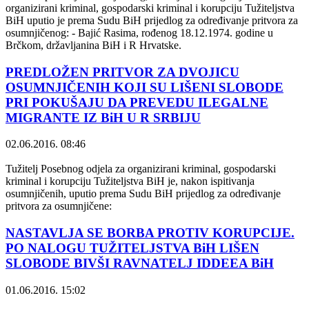
organizirani kriminal, gospodarski kriminal i korupciju Tužiteljstva
BiH uputio je prema Sudu BiH prijedlog za određivanje pritvora za
osumnjičenog: - Bajić Rasima, rođenog 18.12.1974. godine u
Brčkom, državljanina BiH i R Hrvatske.
PREDLOŽEN PRITVOR ZA DVOJICU
OSUMNJIČENIH KOJI SU LIŠENI SLOBODE
PRI POKUŠAJU DA PREVEDU ILEGALNE
MIGRANTE IZ BiH U R SRBIJU
02.06.2016. 08:46
Tužitelj Posebnog odjela za organizirani kriminal, gospodarski
kriminal i korupciju Tužiteljstva BiH je, nakon ispitivanja
osumnjičenih, uputio prema Sudu BiH prijedlog za određivanje
pritvora za osumnjičene:
NASTAVLJA SE BORBA PROTIV KORUPCIJE.
PO NALOGU TUŽITELJSTVA BiH LIŠEN
SLOBODE BIVŠI RAVNATELJ IDDEEA BiH
01.06.2016. 15:02