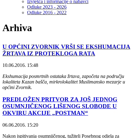
Izvješća i informacije o nabavci
Odluke 2023 - 2026
Odluke 2016 - 2022
Arhiva
U OPĆINI ZVORNIK VRŠI SE EKSHUMACIJA
ŽRTAVA IZ PROTEKLOGA RATA
10.06.2016. 15:48
Ekshumacija posmrtnih ostataka žrtava, započeta na području
lokaliteta Kazan bašča, mirkrolokalitet Muslimansko mezarje u
općini Zvornik.
PREDLOŽEN PRITVOR ZA JOŠ JEDNOG
OSUMNJIČENOG LIŠENOG SLOBODE U
OKVIRU AKCIJE „POSTMAN“
06.06.2016. 15:20
Nakon ispitivanja osumnjičenog, tužitelj Posebnog odjela za