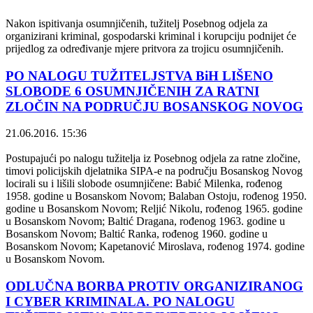
Nakon ispitivanja osumnjičenih, tužitelj Posebnog odjela za
organizirani kriminal, gospodarski kriminal i korupciju podnijet će
prijedlog za određivanje mjere pritvora za trojicu osumnjičenih.
PO NALOGU TUŽITELJSTVA BiH LIŠENO
SLOBODE 6 OSUMNJIČENIH ZA RATNI
ZLOČIN NA PODRUČJU BOSANSKOG NOVOG
21.06.2016. 15:36
Postupajući po nalogu tužitelja iz Posebnog odjela za ratne zločine,
timovi policijskih djelatnika SIPA-e na području Bosanskog Novog
locirali su i lišili slobode osumnjičene: Babić Milenka, rođenog
1958. godine u Bosanskom Novom; Balaban Ostoju, rođenog 1950.
godine u Bosanskom Novom; Reljić Nikolu, rođenog 1965. godine
u Bosanskom Novom; Baltić Dragana, rođenog 1963. godine u
Bosanskom Novom; Baltić Ranka, rođenog 1960. godine u
Bosanskom Novom; Kapetanović Miroslava, rođenog 1974. godine
u Bosanskom Novom.
ODLUČNA BORBA PROTIV ORGANIZIRANOG
I CYBER KRIMINALA. PO NALOGU