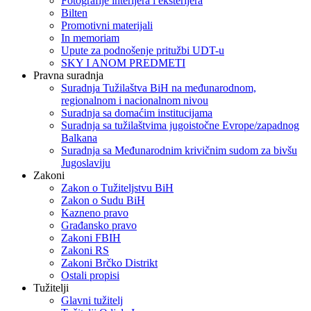
Fotografije interijera i eksterijera
Bilten
Promotivni materijali
In memoriam
Upute za podnošenje pritužbi UDT-u
SKY I ANOM PREDMETI
Pravna suradnja
Suradnja Tužilaštva BiH na međunarodnom,
regionalnom i nacionalnom nivou
Suradnja sa domaćim institucijama
Suradnja sa tužilaštvima jugoistočne Evrope/zapadnog
Balkana
Suradnja sa Međunarodnim krivičnim sudom za bivšu
Jugoslaviju
Zakoni
Zakon o Тužiteljstvu BiH
Zakon o Sudu BiH
Kazneno pravo
Građansko pravo
Zakoni FBIH
Zakoni RS
Zakoni Brčko Distrikt
Ostali propisi
Tužitelji
Glavni tužitelj