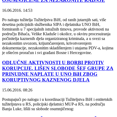
OSUMNJIČENE ZA NEZAKONITE RADNJE
16.06.2016. 14:53
Po nalogu tužitelja Tužiteljstva BiH, od ranih jutarnjih sati, više
desetina policijskih službenika SIPA i djelatnika UNO BiH,
formiranih u 7 specijalnih istražnih timova, provode aktivnosti na
području Bihaća, Velike Kladuše i okolice, u okviru procesuiranja
počinitelja kaznenih djela organiziranog kriminala, a u svezi sa
nezakonitim uvozom, krijumčarenjem, krivotvorenjem
dokumentacije, nezakonitim skladištenjem i utajama PDV-a, kojima
je oštećen proračun i svi građani Bosne i Hercegovine.
ODLUČNE AKTIVNOSTI U BORBI PROTIV
KORUPCIJE. LIŠEN SLOBODE ŠEF GRUPE ZA
PRINUDNE NAPLATE U UNO BiH ZBOG
KORUPTIVNOG KAZNENOG DJELA
15.06.2016. 08:26
Postupajući po nalogu i u koordinaciji Tužiteljstva BiH i entitetskih
tužiteljstava u RS, policijski djelatnici MUP-a RS, na području
Banja Luke, lišili su slobode osumnjičenog: