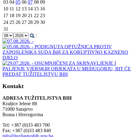
03
04
05
06
07
08
09
10
11
12
13
14
15
16
17
18
19
20
21
22
23
24
25
26
27
28
29
30
31
Kontakt
ADRESA TUŽITELJSTVA BIH
Kraljice Jelene 88
71000 Sarajevo
Bosna i Hercegovina
Tel: +387 (0)33 483 700
Fax: +387 (0)33 483 840
info@tuzilastvobih.gov.ba