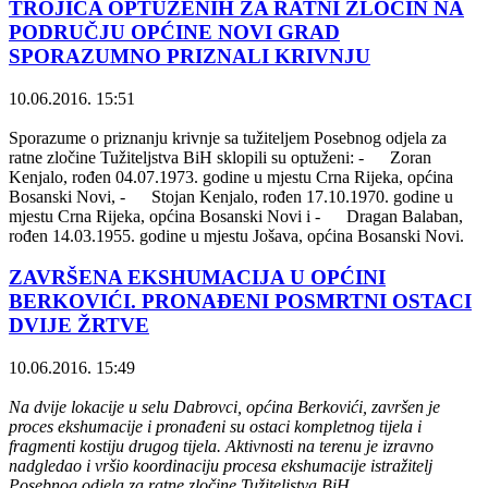
TROJICA OPTUŽENIH ZA RATNI ZLOČIN NA
PODRUČJU OPĆINE NOVI GRAD
SPORAZUMNO PRIZNALI KRIVNJU
10.06.2016. 15:51
Sporazume o priznanju krivnje sa tužiteljem Posebnog odjela za
ratne zločine Tužiteljstva BiH sklopili su optuženi: - Zoran
Kenjalo, rođen 04.07.1973. godine u mjestu Crna Rijeka, općina
Bosanski Novi, - Stojan Kenjalo, rođen 17.10.1970. godine u
mjestu Crna Rijeka, općina Bosanski Novi i - Dragan Balaban,
rođen 14.03.1955. godine u mjestu Jošava, općina Bosanski Novi.
ZAVRŠENA EKSHUMACIJA U OPĆINI
BERKOVIĆI. PRONAĐENI POSMRTNI OSTACI
DVIJE ŽRTVE
10.06.2016. 15:49
Na dvije lokacije u selu Dabrovci, općina Berkovići, završen je
proces ekshumacije i pronađeni su ostaci kompletnog tijela i
fragmenti kostiju drugog tijela. Aktivnosti na terenu je izravno
nadgledao i vršio koordinaciju procesa ekshumacije istražitelj
Posebnog odjela za ratne zločine Tužiteljstva BiH.