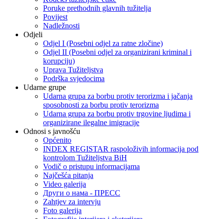
Poruke prethodnih glavnih tužitelja
Povijest
Nadležnosti
Odjeli
Odjel I (Posebni odjel za ratne zločine)
Odjel II (Posebni odjel za organizirani kriminal i
korupciju)
Uprava Tužiteljstva
Podrška svjedocima
Udarne grupe
Udarna grupa za borbu protiv terorizma i jačanja
sposobnosti za borbu protiv terorizma
Udarna grupa za borbu protiv trgovine ljudima i
organizirane ilegalne imigracije
Odnosi s javnošću
Općenito
INDEX REGISTAR raspoloživih informacija pod
kontrolom Tužiteljstva BiH
Vodič o pristupu informacijama
Najčešća pitanja
Video galerija
Други о нама - ПРЕСC
Zahtjev za intervju
Foto galerija