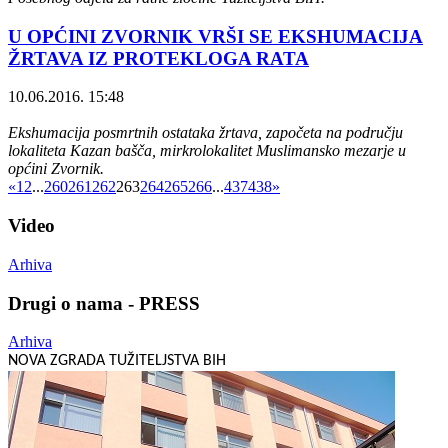
U OPĆINI ZVORNIK VRŠI SE EKSHUMACIJA
ŽRTAVA IZ PROTEKLOGA RATA
10.06.2016. 15:48
Ekshumacija posmrtnih ostataka žrtava, započeta na području
lokaliteta Kazan bašča, mirkrolokalitet Muslimansko mezarje u
općini Zvornik.
«
1
2
...
260
261
262
263
264
265
266
...
437
438
»
Video
Arhiva
Drugi o nama - PRESS
Arhiva
NOVA ZGRADA TUŽITELJSTVA BIH