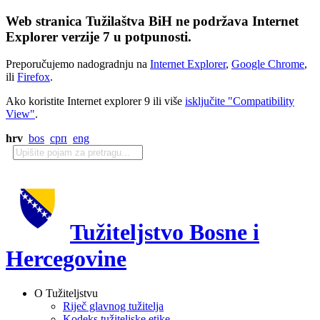
Web stranica Tužilaštva BiH ne podržava Internet
Explorer verzije 7 u potpunosti.
Preporučujemo nadogradnju na
Internet Explorer
,
Google Chrome
,
ili
Firefox
.
Ako koristite Internet explorer 9 ili više
isključite "Compatibility
View"
.
hrv
bos
срп
eng
Tužiteljstvo Bosne i
Hercegovine
O Tužiteljstvu
Riječ glavnog tužitelja
Kodeks tužiteljske etike