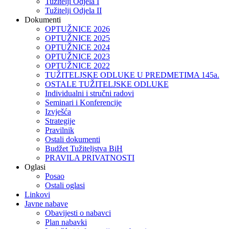
Tužitelji Odjela I
Tužitelji Odjela II
Dokumenti
OPTUŽNICE 2026
OPTUŽNICE 2025
OPTUŽNICE 2024
OPTUŽNICE 2023
OPTUŽNICE 2022
TUŽITELJSKE ODLUKE U PREDMETIMA 145a.
OSTALE TUŽITELJSKE ODLUKE
Individualni i stručni radovi
Seminari i Konferencije
Izvješća
Strategije
Pravilnik
Ostali dokumenti
Budžet Tužiteljstva BiH
PRAVILA PRIVATNOSTI
Oglasi
Posao
Ostali oglasi
Linkovi
Javne nabave
Obavijesti o nabavci
Plan nabavki