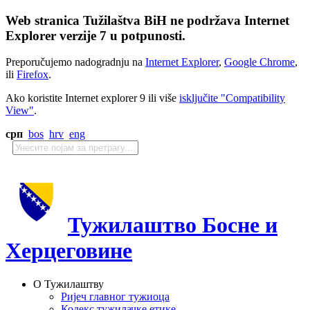
Web stranica Tužilaštva BiH ne podržava Internet
Explorer verzije 7 u potpunosti.
Preporučujemo nadogradnju na
Internet Explorer
,
Google Chrome
,
ili
Firefox
.
Ako koristite Internet explorer 9 ili više
isključite "Compatibility
View"
.
срп
bos
hrv
eng
Тужилаштво Босне и
Херцеговине
О Тужилаштву
Ријеч главног тужиоца
Кодекс тужилачке етике