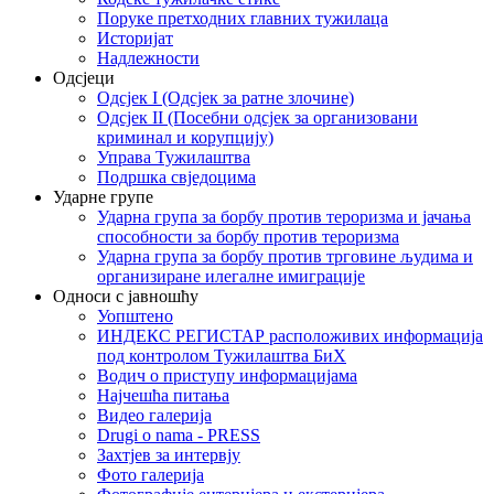
Поруке претходних главних тужилаца
Историјат
Надлежности
Одсјеци
Одсјек I (Одсјек за ратне злочине)
Одсјек II (Посебни одсјек за организовани
криминал и корупцију)
Управа Тужилаштва
Подршка свједоцима
Ударне групе
Ударна група за борбу против тероризма и јачања
способности за борбу против тероризма
Ударна група за борбу против трговине људима и
организиране илегалне имиграције
Односи с јавношћу
Уопштено
ИНДЕКС РЕГИСТАР расположивих информација
под контролом Тужилаштва БиХ
Водич о приступу информацијама
Најчешћа питања
Видео галерија
Drugi o nama - PRESS
Захтјев за интервју
Фото галерија