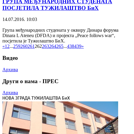
ГРУПА МЕЂУНАРОДНИХ СТУДЕНАТА
ПОСЈЕТИЛА ТУЖИЛАШТВО БиХ
14.07.2016. 10:03
Група међународних студената у оквиру Динара форума
Dinara L Ateneu (DFDA) и пројекта „Peace follows war“,
посјетила је Тужилаштво БиХ.
«
1
2
...
259
260
261
262
263
264
265
...
438
439
»
Видео
Архива
Други о нама - ПРЕС
Архива
НОВА ЗГРАДА ТУЖИЛАШТВА БиХ