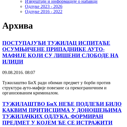
Извјештаји и информације о набавци
Одлуке 2023 - 2026
Одлуке 2016 - 2022
Архива
ПОСТУПАЈУЋИ ТУЖИЛАЦ ИСПИТАЋЕ
ОСУМЊИЧЕНЕ ПРИПАДНИКЕ АУТО-
МАФИЈЕ КОЈИ СУ ЛИШЕНИ СЛОБОДЕ НА
ИЛИЏИ
09.08.2016. 08:07
Тужилаштво БиХ ради обиман предмет у борби против
структура ауто-мафије повезане са прекограничним и
организованим криминалом.
ТУЖИЛАШТВО БиХ НЕЋЕ ПОДЛЕЋИ БИЛО
КАКВИМ ПРИТИСЦИМА У ДОНОШЕЊИМА
ТУЖИЛАЧКИХ ОДЛУКА. ФОРМИРАН
ПРЕДМЕТ У КОЈЕМ ЋЕ СЕ ИСТРАЖИТИ