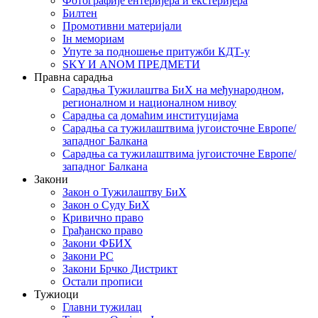
Фотографије ентеријера и екстеријера
Билтен
Промотивни материјали
Iн мемориам
Упуте за подношење притужби КДТ-у
SKY И ANOM ПРЕДМЕТИ
Правна сарадња
Сарадња Тужилаштва БиХ на међународном,
регионалном и националном нивоу
Сарадња са домаћим институцијама
Сарадња са тужилаштвима југоисточне Европе/
западног Балкана
Сарадња са тужилаштвима југоисточне Европе/
западног Балкана
Закони
Закон о Тужилаштву БиХ
Закон о Суду БиХ
Кривично право
Грађанско право
Закони ФБИХ
Закони РС
Закони Брчко Дистрикт
Остали прописи
Тужиоци
Главни тужилац