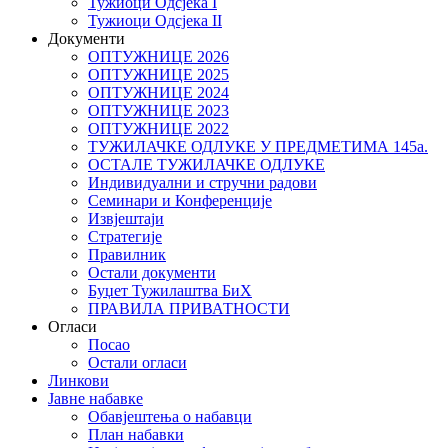
Тужиоци Oдсјекa I
Тужиоци Oдсјекa II
Документи
ОПТУЖНИЦЕ 2026
ОПТУЖНИЦЕ 2025
ОПТУЖНИЦЕ 2024
ОПТУЖНИЦЕ 2023
ОПТУЖНИЦЕ 2022
ТУЖИЛАЧКЕ ОДЛУКЕ У ПРЕДМЕТИМА 145а.
ОСТАЛЕ ТУЖИЛАЧКЕ ОДЛУКЕ
Индивидуални и стручни радови
Семинари и Конференције
Извјештаји
Стратегије
Правилник
Остали документи
Буџет Тужилаштва БиХ
ПРАВИЛА ПРИВАТНОСТИ
Огласи
Посао
Остали огласи
Линкови
Јавне набавке
Обавјештења о набавци
План набавки