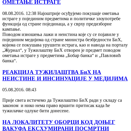
ОМЕТАЊЕ ИСТРАГЕ
08.08.2016. 12:38
Најоштрије осуђујемо покушаје ометања
истраге у појединим предметима и политичке злоупотребе
функција од стране појединаца, а у сврху предизборне
кампање.
Поводом изношења лажи и неистина које су се појавиле у
појединим медијима од стране министра безбједности БиХ,
којима се покушава урушити истрага, као и навода на порталу
„Журнал“, у Тужилаштву БиХ отворен је предмет поводом
ометања истраге у предметима „Бобар банка“ и „Павловић
банка“.
РЕАКЦИЈА ТУЖИЛАШТВА БиХ НА
НЕИСТИНЕ И ИНСИНУАЦИЈЕ У МЕДИЈИМА
05.08.2016. 08:43
Прије свега истичемо да Тужилаштво БиХ ради у складу са
законом и нико нема право вршити притисак када ће
тужилачке одлуке бити донесене.
НА ЛОКАЛИТЕТУ ОБОРЦИ КОД ДОЊЕГ
ВАКУФА ЕКСХУМИРАНИ ПОСМРТНИ