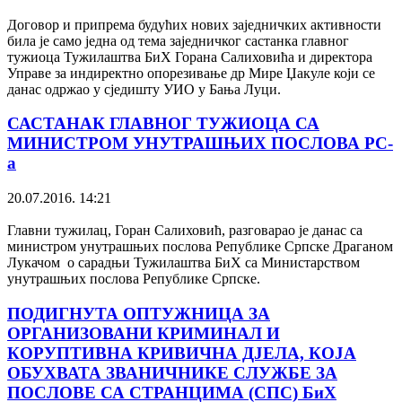
Договор и припрема будућих нових заједничких активности
била је само једна од тема заједничког састанка главног
тужиоца Тужилаштва БиХ Горана Салиховића и директора
Управе за индиректно опорезивање др Мире Џакуле који се
данас одржао у сједишту УИО у Бања Луци.
САСТАНАК ГЛАВНОГ ТУЖИОЦА СА
МИНИСТРОМ УНУТРАШЊИХ ПОСЛОВА РС-
a
20.07.2016. 14:21
Главни тужилац, Горан Салиховић, разговарао је данас са
министром унутрашњих послова Републике Српске Драганом
Лукачом о сарадњи Тужилаштва БиХ са Министарством
унутрашњих послова Републике Српске.
ПОДИГНУТА ОПТУЖНИЦА ЗА
ОРГАНИЗОВАНИ КРИМИНАЛ И
КОРУПТИВНА КРИВИЧНА ДЈЕЛА, КОЈА
ОБУХВАТА ЗВАНИЧНИКЕ СЛУЖБЕ ЗА
ПОСЛОВЕ СА СТРАНЦИМА (СПС) БиХ