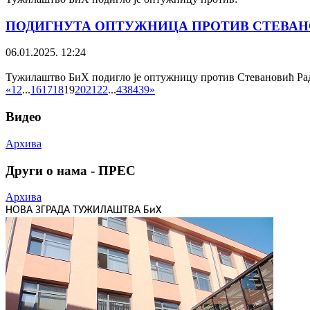
ПОДИГНУТА ОПТУЖНИЦА ПРОТИВ СТЕВАНО
06.01.2025. 12:24
Тужилаштво БиХ подигло је оптужницу против Стевановић Ради
«
1
2
...
16
17
18
19
20
21
22
...
438
439
»
Видео
Архива
Други о нама - ПРЕС
Архива
НОВА ЗГРАДА ТУЖИЛАШТВА БиХ