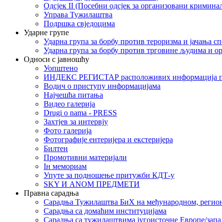
Одсјек II (Посебни одсјек за организовани кримина
Управа Тужилаштва
Подршка свједоцима
Ударне групе
Ударна група за борбу против тероризма и јачања с
Ударна група за борбу против трговине људима и о
Односи с јавношћу
Уопштено
ИНДЕКС РЕГИСТАР расположивих информација п
Водич о приступу информацијама
Најчешћа питања
Видео галерија
Drugi o nama - PRESS
Захтјев за интервју
Фото галерија
Фотографије ентеријера и екстеријера
Билтен
Промотивни материјали
Iн мемориам
Упуте за подношење притужби КДТ-у
SKY И ANOM ПРЕДМЕТИ
Правна сарадња
Сарадња Тужилаштва БиХ на међународном, регио
Сарадња са домаћим институцијама
Сарадња са тужилаштвима југоисточне Европе/запа