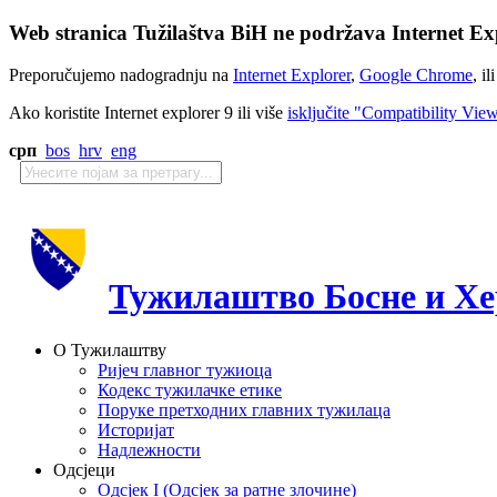
Web stranica Tužilaštva BiH ne podržava Internet Exp
Preporučujemo nadogradnju na
Internet Explorer
,
Google Chrome
, il
Ako koristite Internet explorer 9 ili više
isključite "Compatibility Vie
срп
bos
hrv
eng
Тужилаштво Босне и Хе
О Тужилаштву
Ријеч главног тужиоца
Кодекс тужилачке етике
Поруке претходних главних тужилаца
Историјат
Надлежности
Одсјеци
Одсјек I (Одсјек за ратне злочине)