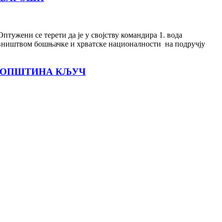
тужени се терети да је у својству командира 1. вода
овништвом бошњачке и хрватске националности на подручју
, ОПШТИНА КЉУЧ