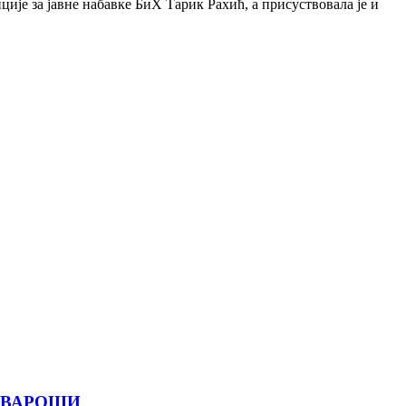
је за јавне набавке БиХ Тарик Рахић, а присуствовала је и
 ВАРОШИ