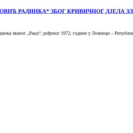
ВИЋ РАДИНКА* ЗБОГ КРИВИЧНОГ ДЈЕЛА З
нка званог „Рацо“, рођеног 1972. године у Лозници – Републи