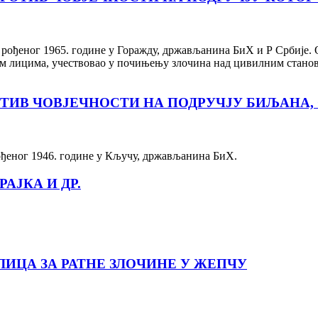
ођеног 1965. године у Горажду, држављанина БиХ и Р Србије. Оп
гим лицима, учествовао у почињењу злочина над цивилним стан
ТИВ ЧОВЈЕЧНОСТИ НА ПОДРУЧЈУ БИЉАНА
ођеног 1946. године у Кључу, држављанина БиХ.
АЈКА И ДР.
ИЦА ЗА РАТНЕ ЗЛОЧИНЕ У ЖЕПЧУ