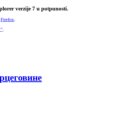
lorer verzije 7 u potpunosti.
i
Firefox
.
w"
.
рцеговине