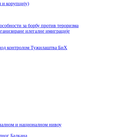
л и корупцију)
пособности за борбу против тероризма
рганизиране илегалне имиграције
од контролом Тужилаштва БиХ
налном и националном нивоу
дног Балкана