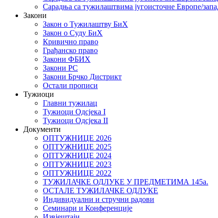
Сарадња са тужилаштвима југоисточне Европе/запа
Закони
Закон о Тужилаштву БиХ
Закон о Суду БиХ
Кривично право
Грађанско право
Закони ФБИХ
Закони РС
Закони Брчко Дистрикт
Остали прописи
Тужиоци
Главни тужилац
Тужиоци Oдсјекa I
Тужиоци Oдсјекa II
Документи
ОПТУЖНИЦЕ 2026
ОПТУЖНИЦЕ 2025
ОПТУЖНИЦЕ 2024
ОПТУЖНИЦЕ 2023
ОПТУЖНИЦЕ 2022
ТУЖИЛАЧКЕ ОДЛУКЕ У ПРЕДМЕТИМА 145а.
ОСТАЛЕ ТУЖИЛАЧКЕ ОДЛУКЕ
Индивидуални и стручни радови
Семинари и Конференције
Извјештаји