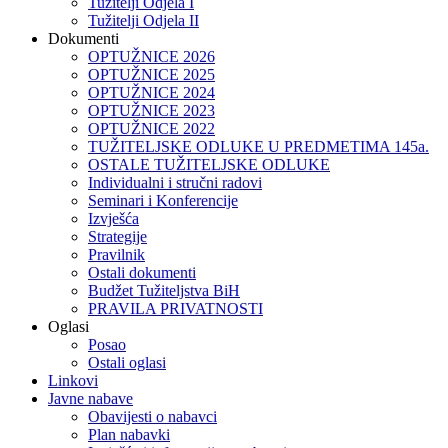
Tužitelji Odjela I
Tužitelji Odjela II
Dokumenti
OPTUŽNICE 2026
OPTUŽNICE 2025
OPTUŽNICE 2024
OPTUŽNICE 2023
OPTUŽNICE 2022
TUŽITELJSKE ODLUKE U PREDMETIMA 145a.
OSTALE TUŽITELJSKE ODLUKE
Individualni i stručni radovi
Seminari i Konferencije
Izvješća
Strategije
Pravilnik
Ostali dokumenti
Budžet Tužiteljstva BiH
PRAVILA PRIVATNOSTI
Oglasi
Posao
Ostali oglasi
Linkovi
Javne nabave
Obavijesti o nabavci
Plan nabavki