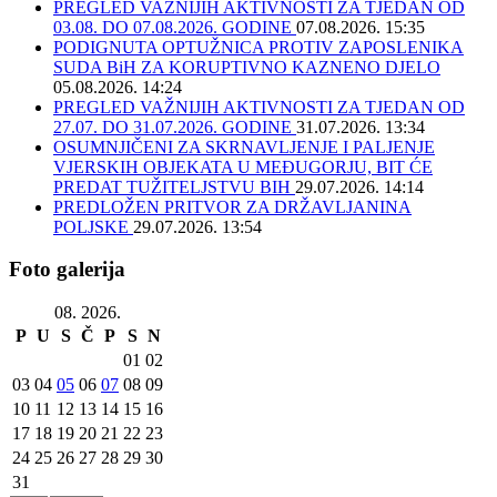
PREGLED VAŽNIJIH AKTIVNOSTI ZA TJEDAN OD
03.08. DO 07.08.2026. GODINE
07.08.2026. 15:35
PODIGNUTA OPTUŽNICA PROTIV ZAPOSLENIKA
SUDA BiH ZA KORUPTIVNO KAZNENO DJELO
05.08.2026. 14:24
PREGLED VAŽNIJIH AKTIVNOSTI ZA TJEDAN OD
27.07. DO 31.07.2026. GODINE
31.07.2026. 13:34
OSUMNJIČENI ZA SKRNAVLJENJE I PALJENJE
VJERSKIH OBJEKATA U MEĐUGORJU, BIT ĆE
PREDAT TUŽITELJSTVU BIH
29.07.2026. 14:14
PREDLOŽEN PRITVOR ZA DRŽAVLJANINA
POLJSKE
29.07.2026. 13:54
Foto galerija
08. 2026.
P
U
S
Č
P
S
N
01
02
03
04
05
06
07
08
09
10
11
12
13
14
15
16
17
18
19
20
21
22
23
24
25
26
27
28
29
30
31