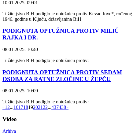
10.01.2025. 09:01
Tužiteljstvo BiH podiglo je optužnicu protiv Kevac Jove*, rođenog
1946. godine u Ključu, državljanina BiH.
PODIGNUTA OPTUŽNICA PROTIV MILIĆ
RAJKA I DR.
08.01.2025. 10:40
Tužiteljstvo BiH podiglo je optužnicu protiv:
PODIGNUTA OPTUŽNICA PROTIV SEDAM
OSOBA ZA RATNE ZLOČINE U ŽEPČU
08.01.2025. 10:09
Tužiteljstvo BiH podiglo je optužnicu protiv:
«
1
2
...
16
17
18
19
20
21
22
...
437
438
»
Video
Arhiva