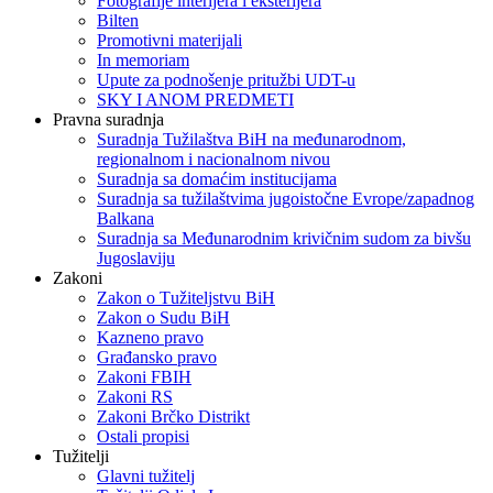
Fotografije interijera i eksterijera
Bilten
Promotivni materijali
In memoriam
Upute za podnošenje pritužbi UDT-u
SKY I ANOM PREDMETI
Pravna suradnja
Suradnja Tužilaštva BiH na međunarodnom,
regionalnom i nacionalnom nivou
Suradnja sa domaćim institucijama
Suradnja sa tužilaštvima jugoistočne Evrope/zapadnog
Balkana
Suradnja sa Međunarodnim krivičnim sudom za bivšu
Jugoslaviju
Zakoni
Zakon o Тužiteljstvu BiH
Zakon o Sudu BiH
Kazneno pravo
Građansko pravo
Zakoni FBIH
Zakoni RS
Zakoni Brčko Distrikt
Ostali propisi
Tužitelji
Glavni tužitelj