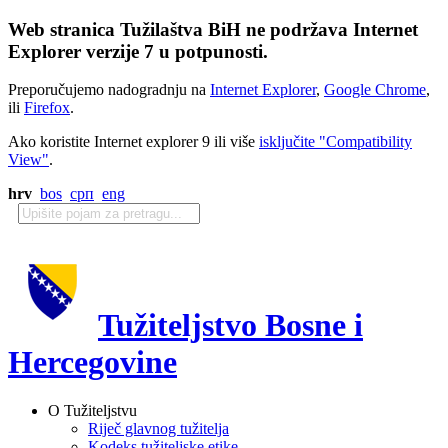
Web stranica Tužilaštva BiH ne podržava Internet
Explorer verzije 7 u potpunosti.
Preporučujemo nadogradnju na
Internet Explorer
,
Google Chrome
,
ili
Firefox
.
Ako koristite Internet explorer 9 ili više
isključite "Compatibility
View"
.
hrv
bos
срп
eng
Tužiteljstvo Bosne i
Hercegovine
O Tužiteljstvu
Riječ glavnog tužitelja
Kodeks tužiteljske etike