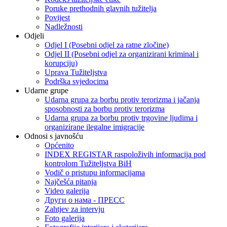
Poruke prethodnih glavnih tužitelja
Povijest
Nadležnosti
Odjeli
Odjel I (Posebni odjel za ratne zločine)
Odjel II (Posebni odjel za organizirani kriminal i
korupciju)
Uprava Tužiteljstva
Podrška svjedocima
Udarne grupe
Udarna grupa za borbu protiv terorizma i jačanja
sposobnosti za borbu protiv terorizma
Udarna grupa za borbu protiv trgovine ljudima i
organizirane ilegalne imigracije
Odnosi s javnošću
Općenito
INDEX REGISTAR raspoloživih informacija pod
kontrolom Tužiteljstva BiH
Vodič o pristupu informacijama
Najčešća pitanja
Video galerija
Други о нама - ПРЕСC
Zahtjev za intervju
Foto galerija