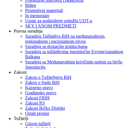
Fotografije interijera i eksterijera
Bilten
Promotivni materijali
In memoriam
Upute za podnošenje pritužbi UDT-u
SKY I ANOM PREDMETI
Pravna suradnja
Suradnja Tužilaštva BiH na međunarodnom,
regionalnom i nacionalnom nivou
Suradnja sa domaćim institucijama
Suradnja sa tužilaštvima jugoistočne Evrope/zapadnog
Balkana
Suradnja sa Međunarodnim krivičnim sudom za bivšu
Jugoslaviju
Zakoni
Zakon o Тužiteljstvu BiH
Zakon o Sudu BiH
Kazneno pravo
Građansko pravo
Zakoni FBIH
Zakoni RS
Zakoni Brčko Distrikt
Ostali propisi
Tužitelji
Glavni tužitelj