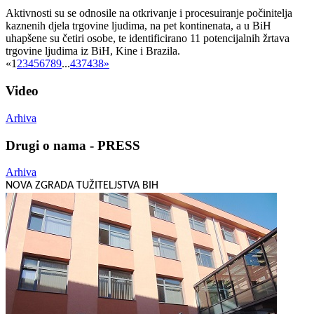
Aktivnosti su se odnosile na otkrivanje i procesuiranje počinitelja
kaznenih djela trgovine ljudima, na pet kontinenata, a u BiH
uhapšene su četiri osobe, te identificirano 11 potencijalnih žrtava
trgovine ljudima iz BiH, Kine i Brazila.
«
1
2
3
4
5
6
7
8
9
...
437
438
»
Video
Arhiva
Drugi o nama - PRESS
Arhiva
NOVA ZGRADA TUŽITELJSTVA BIH