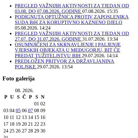
PREGLED VAŽNIJIH AKTIVNOSTI ZA TJEDAN OD
03.08. DO 07.08.2026. GODINE
07.08.2026. 15:35
PODIGNUTA OPTUŽNICA PROTIV ZAPOSLENIKA
SUDA BiH ZA KORUPTIVNO KAZNENO DJELO
05.08.2026. 14:24
PREGLED VAŽNIJIH AKTIVNOSTI ZA TJEDAN OD
27.07. DO 31.07.2026. GODINE
31.07.2026. 13:34
OSUMNJIČENI ZA SKRNAVLJENJE I PALJENJE
VJERSKIH OBJEKATA U MEĐUGORJU, BIT ĆE
PREDAT TUŽITELJSTVU BIH
29.07.2026. 14:14
PREDLOŽEN PRITVOR ZA DRŽAVLJANINA
POLJSKE
29.07.2026. 13:54
Foto galerija
08. 2026.
P
U
S
Č
P
S
N
01
02
03
04
05
06
07
08
09
10
11
12
13
14
15
16
17
18
19
20
21
22
23
24
25
26
27
28
29
30
31