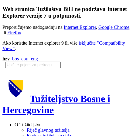
Web stranica Tužilaštva BiH ne podržava Internet
Explorer verzije 7 u potpunosti.
Preporučujemo nadogradnju na
Internet Explorer
,
Google Chrome
,
ili
Firefox
.
Ako koristite Internet explorer 9 ili više
isključite "Compatibility
View"
.
hrv
bos
срп
eng
Tužiteljstvo Bosne i
Hercegovine
O Tužiteljstvu
Riječ glavnog tužitelja
Kodeks tužiteljske etike