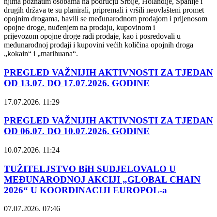
njima poznatim osobama na području Srbije, Holandije, Španije i
drugih država te su planirali, pripremali i vršili neovlašteni promet
opojnim drogama, bavili se međunarodnom prodajom i prijenosom
opojne droge, nuđenjem na prodaju, kupovinom i
prijevozom opojne droge radi prodaje, kao i posredovali u
međunarodnoj prodaji i kupovini većih količina opojnih droga
„kokain“ i „marihuana“.
PREGLED VAŽNIJIH AKTIVNOSTI ZA TJEDAN
OD 13.07. DO 17.07.2026. GODINE
17.07.2026. 11:29
PREGLED VAŽNIJIH AKTIVNOSTI ZA TJEDAN
OD 06.07. DO 10.07.2026. GODINE
10.07.2026. 11:24
TUŽITELJSTVO BiH SUDJELOVALO U
MEĐUNARODNOJ AKCIJI „GLOBAL CHAIN
2026“ U KOORDINACIJI EUROPOL-a
07.07.2026. 07:46