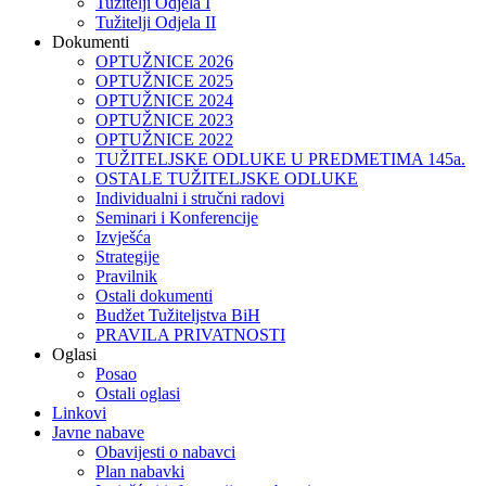
Tužitelji Odjela I
Tužitelji Odjela II
Dokumenti
OPTUŽNICE 2026
OPTUŽNICE 2025
OPTUŽNICE 2024
OPTUŽNICE 2023
OPTUŽNICE 2022
TUŽITELJSKE ODLUKE U PREDMETIMA 145a.
OSTALE TUŽITELJSKE ODLUKE
Individualni i stručni radovi
Seminari i Konferencije
Izvješća
Strategije
Pravilnik
Ostali dokumenti
Budžet Tužiteljstva BiH
PRAVILA PRIVATNOSTI
Oglasi
Posao
Ostali oglasi
Linkovi
Javne nabave
Obavijesti o nabavci
Plan nabavki