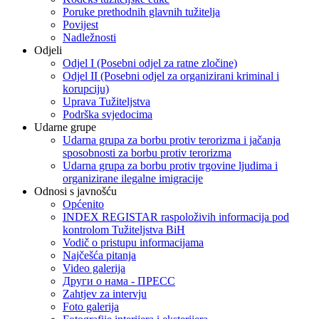
Poruke prethodnih glavnih tužitelja
Povijest
Nadležnosti
Odjeli
Odjel I (Posebni odjel za ratne zločine)
Odjel II (Posebni odjel za organizirani kriminal i
korupciju)
Uprava Tužiteljstva
Podrška svjedocima
Udarne grupe
Udarna grupa za borbu protiv terorizma i jačanja
sposobnosti za borbu protiv terorizma
Udarna grupa za borbu protiv trgovine ljudima i
organizirane ilegalne imigracije
Odnosi s javnošću
Općenito
INDEX REGISTAR raspoloživih informacija pod
kontrolom Tužiteljstva BiH
Vodič o pristupu informacijama
Najčešća pitanja
Video galerija
Други о нама - ПРЕСC
Zahtjev za intervju
Foto galerija