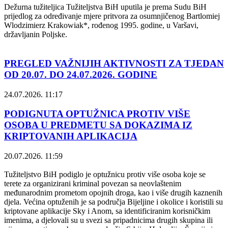
Dežurna tužiteljica Tužiteljstva BiH uputila je prema Sudu BiH
prijedlog za određivanje mjere pritvora za osumnjičenog Bartlomiej
Wlodzimierz Krakowiak*, rođenog 1995. godine, u Varšavi,
državljanin Poljske.
PREGLED VAŽNIJIH AKTIVNOSTI ZA TJEDAN
OD 20.07. DO 24.07.2026. GODINE
24.07.2026. 11:17
PODIGNUTA OPTUŽNICA PROTIV VIŠE
OSOBA U PREDMETU SA DOKAZIMA IZ
KRIPTOVANIH APLIKACIJA
20.07.2026. 11:59
Tužiteljstvo BiH podiglo je optužnicu protiv više osoba koje se
terete za organizirani kriminal povezan sa neovlaštenim
međunarodnim prometom opojnih droga, kao i više drugih kaznenih
djela. Većina optuženih je sa područja Bijeljine i okolice i koristili su
kriptovane aplikacije Sky i Anom, sa identificiranim korisničkim
imenima, a djelovali su u svezi sa pripadnicima drugih skupina ili