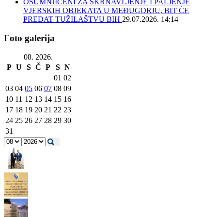
OSUMNJIČENI ZA SKRNAVLJENJE I PALJENJE
VJERSKIH OBJEKATA U MEĐUGORJU, BIT ĆE
PREDAT TUŽILAŠTVU BIH
29.07.2026. 14:14
Foto galerija
08. 2026.
P
U
S
Č
P
S
N
01
02
03
04
05
06
07
08
09
10
11
12
13
14
15
16
17
18
19
20
21
22
23
24
25
26
27
28
29
30
31