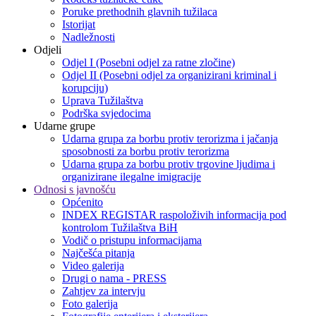
Poruke prethodnih glavnih tužilaca
Istorijat
Nadležnosti
Odjeli
Odjel I (Posebni odjel za ratne zločine)
Odjel II (Posebni odjel za organizirani kriminal i
korupciju)
Uprava Tužilaštva
Podrška svjedocima
Udarne grupe
Udarna grupa za borbu protiv terorizma i jačanja
sposobnosti za borbu protiv terorizma
Udarna grupa za borbu protiv trgovine ljudima i
organizirane ilegalne imigracije
Odnosi s javnošću
Općenito
INDEX REGISTAR raspoloživih informacija pod
kontrolom Tužilaštva BiH
Vodič o pristupu informacijama
Najčešća pitanja
Video galerija
Drugi o nama - PRESS
Zahtjev za intervju
Foto galerija