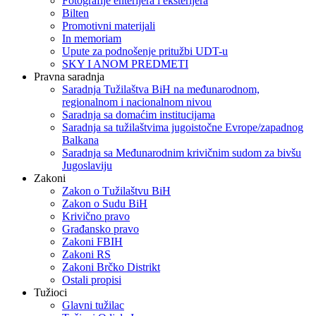
Fotografije enterijera i eksterijera
Bilten
Promotivni materijali
In memoriam
Upute za podnošenje pritužbi UDT-u
SKY I ANOM PREDMETI
Pravna saradnja
Saradnja Tužilaštva BiH na međunarodnom,
regionalnom i nacionalnom nivou
Saradnja sa domaćim institucijama
Saradnja sa tužilaštvima jugoistočne Evrope/zapadnog
Balkana
Saradnja sa Međunarodnim krivičnim sudom za bivšu
Jugoslaviju
Zakoni
Zakon o Тužilaštvu BiH
Zakon o Sudu BiH
Krivično pravo
Građansko pravo
Zakoni FBIH
Zakoni RS
Zakoni Brčko Distrikt
Ostali propisi
Tužioci
Glavni tužilac