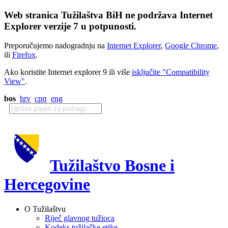
Web stranica Tužilaštva BiH ne podržava Internet
Explorer verzije 7 u potpunosti.
Preporučujemo nadogradnju na
Internet Explorer
,
Google Chrome
,
ili
Firefox
.
Ako koristite Internet explorer 9 ili više
isključite "Compatibility
View"
.
bos
hrv
срп
eng
Tužilaštvo Bosne i
Hercegovine
O Tužilaštvu
Riječ glavnog tužioca
Kodeks tužilačke etike