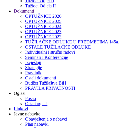
Tužioci Odjela I
Tužioci Odjela II
Dokumenti
OPTUŽNICE 2026
OPTUŽNICE 2025
OPTUŽNICE 2024
OPTUŽNICE 2023
OPTUŽNICE 2022
TUŽILAČKE ODLUKE U PREDMETIMA 145a.
OSTALE TUŽILAČKE ODLUKE
Individualni i stručni radovi
Seminari i Konferencije
Izvještaji
Strategije
Pravilnik
Ostali dokumenti
Budžet Tužilaštva BiH
PRAVILA PRIVATNOSTI
Oglasi
Posao
Ostali oglasi
Linkovi
Javne nabavke
Obavještenja o nabavci
Plan nabavki