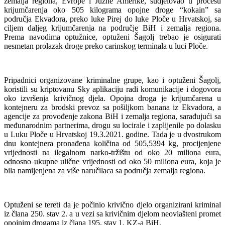
zemalja regiona, Evrope i Južne Amerike, sudjelovao u procesu
krijumčarenja oko 505 kilograma opojne droge “kokain” sa
područja Ekvadora, preko luke Pirej do luke Ploče u Hrvatskoj, sa
ciljem daljeg krijumčarenja na područje BiH i zemalja regiona.
Prema navodima optužnice, optuženi Šagolj trebao je osigurati
nesmetan prolazak droge preko carinskog terminala u luci Ploče.
Pripadnici organizovane kriminalne grupe, kao i optuženi Šagolj,
koristili su kriptovanu Sky aplikaciju radi komunikacije i dogovora
oko izvršenja krivičnog djela. Opojna droga je krijumčarena u
kontejneru za brodski prevoz sa pošiljkom banana iz Ekvadora, a
agencije za provođenje zakona BiH i zemalja regiona, sarađujući sa
međunarodnim partnerima, drogu su locirale i zaplijenile po dolasku
u Luku Ploče u Hrvatskoj 19.3.2021. godine. Tada je u dvostrukom
dnu kontejnera pronađena količina od 505,5394 kg, procijenjene
vrijednosti na ilegalnom narko-tržištu od oko 20 miliona eura,
odnosno ukupne ulične vrijednosti od oko 50 miliona eura, koja je
bila namijenjena za više naručilaca sa područja zemalja regiona.
Optuženi se tereti da je počinio krivično djelo organizirani kriminal
iz člana 250. stav 2. a u vezi sa krivičnim djelom neovlašteni promet
opojnim drogama iz člana 195. stav 1. KZ-a BiH.