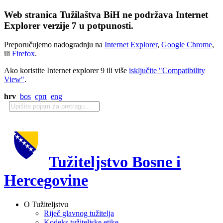
Web stranica Tužilaštva BiH ne podržava Internet
Explorer verzije 7 u potpunosti.
Preporučujemo nadogradnju na
Internet Explorer
,
Google Chrome
,
ili
Firefox
.
Ako koristite Internet explorer 9 ili više
isključite "Compatibility
View"
.
hrv
bos
срп
eng
Tužiteljstvo Bosne i
Hercegovine
O Tužiteljstvu
Riječ glavnog tužitelja
Kodeks tužiteljske etike