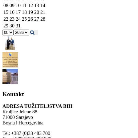
08
09
10
11
12
13
14
15
16
17
18
19
20
21
22
23
24
25
26
27
28
29
30
31
Kontakt
ADRESA TUŽITELJSTVA BIH
Kraljice Jelene 88
71000 Sarajevo
Bosna i Hercegovina
Tel: +387 (0)33 483 700