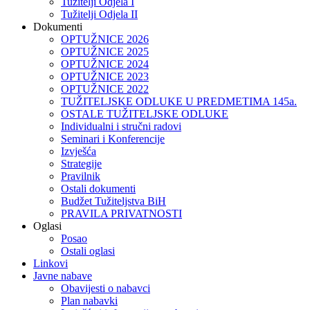
Tužitelji Odjela I
Tužitelji Odjela II
Dokumenti
OPTUŽNICE 2026
OPTUŽNICE 2025
OPTUŽNICE 2024
OPTUŽNICE 2023
OPTUŽNICE 2022
TUŽITELJSKE ODLUKE U PREDMETIMA 145a.
OSTALE TUŽITELJSKE ODLUKE
Individualni i stručni radovi
Seminari i Konferencije
Izvješća
Strategije
Pravilnik
Ostali dokumenti
Budžet Tužiteljstva BiH
PRAVILA PRIVATNOSTI
Oglasi
Posao
Ostali oglasi
Linkovi
Javne nabave
Obavijesti o nabavci
Plan nabavki