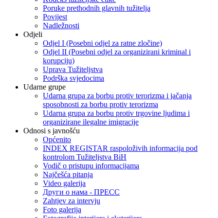
Poruke prethodnih glavnih tužitelja
Povijest
Nadležnosti
Odjeli
Odjel I (Posebni odjel za ratne zločine)
Odjel II (Posebni odjel za organizirani kriminal i
korupciju)
Uprava Tužiteljstva
Podrška svjedocima
Udarne grupe
Udarna grupa za borbu protiv terorizma i jačanja
sposobnosti za borbu protiv terorizma
Udarna grupa za borbu protiv trgovine ljudima i
organizirane ilegalne imigracije
Odnosi s javnošću
Općenito
INDEX REGISTAR raspoloživih informacija pod
kontrolom Tužiteljstva BiH
Vodič o pristupu informacijama
Najčešća pitanja
Video galerija
Други о нама - ПРЕСC
Zahtjev za intervju
Foto galerija