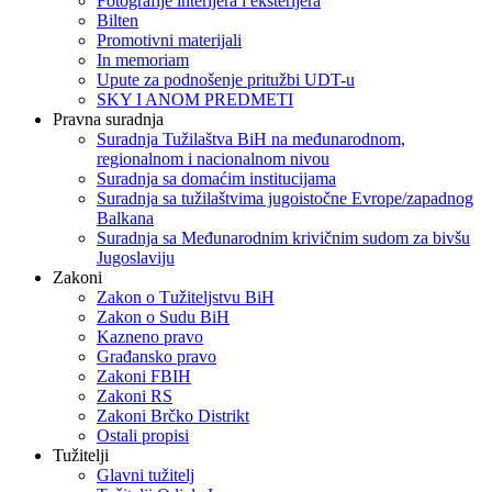
Fotografije interijera i eksterijera
Bilten
Promotivni materijali
In memoriam
Upute za podnošenje pritužbi UDT-u
SKY I ANOM PREDMETI
Pravna suradnja
Suradnja Tužilaštva BiH na međunarodnom,
regionalnom i nacionalnom nivou
Suradnja sa domaćim institucijama
Suradnja sa tužilaštvima jugoistočne Evrope/zapadnog
Balkana
Suradnja sa Međunarodnim krivičnim sudom za bivšu
Jugoslaviju
Zakoni
Zakon o Тužiteljstvu BiH
Zakon o Sudu BiH
Kazneno pravo
Građansko pravo
Zakoni FBIH
Zakoni RS
Zakoni Brčko Distrikt
Ostali propisi
Tužitelji
Glavni tužitelj