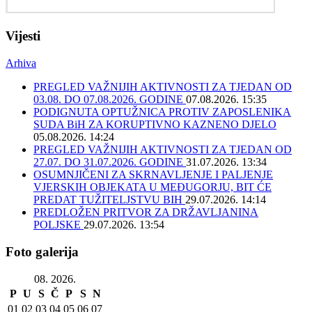
Vijesti
Arhiva
PREGLED VAŽNIJIH AKTIVNOSTI ZA TJEDAN OD
03.08. DO 07.08.2026. GODINE
07.08.2026. 15:35
PODIGNUTA OPTUŽNICA PROTIV ZAPOSLENIKA
SUDA BiH ZA KORUPTIVNO KAZNENO DJELO
05.08.2026. 14:24
PREGLED VAŽNIJIH AKTIVNOSTI ZA TJEDAN OD
27.07. DO 31.07.2026. GODINE
31.07.2026. 13:34
OSUMNJIČENI ZA SKRNAVLJENJE I PALJENJE
VJERSKIH OBJEKATA U MEĐUGORJU, BIT ĆE
PREDAT TUŽITELJSTVU BIH
29.07.2026. 14:14
PREDLOŽEN PRITVOR ZA DRŽAVLJANINA
POLJSKE
29.07.2026. 13:54
Foto galerija
08. 2026.
P
U
S
Č
P
S
N
01
02
03
04
05
06
07