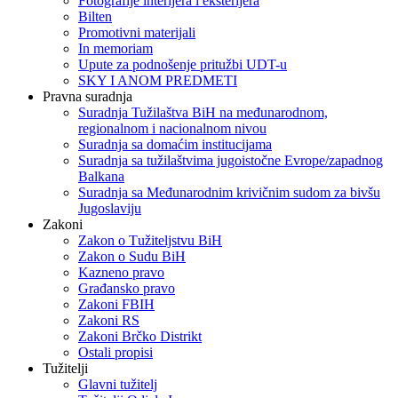
Fotografije interijera i eksterijera
Bilten
Promotivni materijali
In memoriam
Upute za podnošenje pritužbi UDT-u
SKY I ANOM PREDMETI
Pravna suradnja
Suradnja Tužilaštva BiH na međunarodnom,
regionalnom i nacionalnom nivou
Suradnja sa domaćim institucijama
Suradnja sa tužilaštvima jugoistočne Evrope/zapadnog
Balkana
Suradnja sa Međunarodnim krivičnim sudom za bivšu
Jugoslaviju
Zakoni
Zakon o Тužiteljstvu BiH
Zakon o Sudu BiH
Kazneno pravo
Građansko pravo
Zakoni FBIH
Zakoni RS
Zakoni Brčko Distrikt
Ostali propisi
Tužitelji
Glavni tužitelj