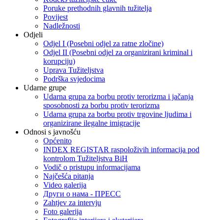
Poruke prethodnih glavnih tužitelja
Povijest
Nadležnosti
Odjeli
Odjel I (Posebni odjel za ratne zločine)
Odjel II (Posebni odjel za organizirani kriminal i
korupciju)
Uprava Tužiteljstva
Podrška svjedocima
Udarne grupe
Udarna grupa za borbu protiv terorizma i jačanja
sposobnosti za borbu protiv terorizma
Udarna grupa za borbu protiv trgovine ljudima i
organizirane ilegalne imigracije
Odnosi s javnošću
Općenito
INDEX REGISTAR raspoloživih informacija pod
kontrolom Tužiteljstva BiH
Vodič o pristupu informacijama
Najčešća pitanja
Video galerija
Други о нама - ПРЕСC
Zahtjev za intervju
Foto galerija