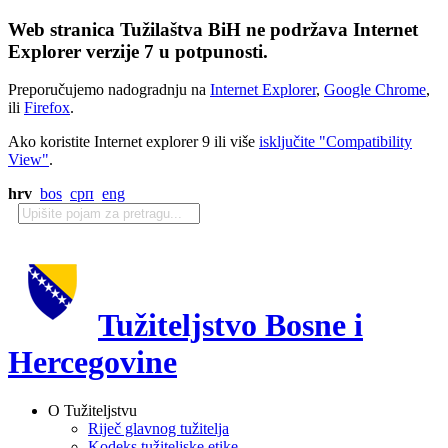
Web stranica Tužilaštva BiH ne podržava Internet
Explorer verzije 7 u potpunosti.
Preporučujemo nadogradnju na
Internet Explorer
,
Google Chrome
,
ili
Firefox
.
Ako koristite Internet explorer 9 ili više
isključite "Compatibility
View"
.
hrv
bos
срп
eng
Tužiteljstvo Bosne i
Hercegovine
O Tužiteljstvu
Riječ glavnog tužitelja
Kodeks tužiteljske etike