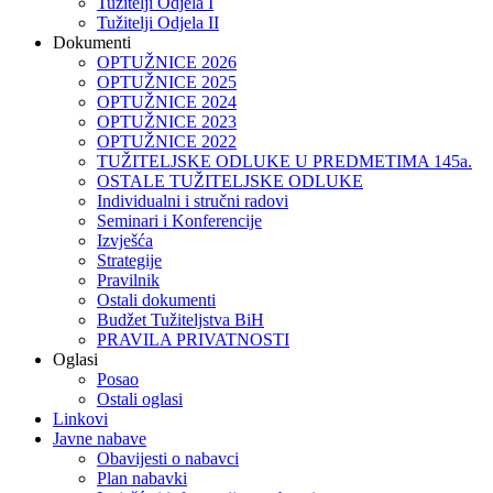
Tužitelji Odjela I
Tužitelji Odjela II
Dokumenti
OPTUŽNICE 2026
OPTUŽNICE 2025
OPTUŽNICE 2024
OPTUŽNICE 2023
OPTUŽNICE 2022
TUŽITELJSKE ODLUKE U PREDMETIMA 145a.
OSTALE TUŽITELJSKE ODLUKE
Individualni i stručni radovi
Seminari i Konferencije
Izvješća
Strategije
Pravilnik
Ostali dokumenti
Budžet Tužiteljstva BiH
PRAVILA PRIVATNOSTI
Oglasi
Posao
Ostali oglasi
Linkovi
Javne nabave
Obavijesti o nabavci
Plan nabavki