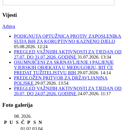
Vijesti
Arhiva
PODIGNUTA OPTUŽNICA PROTIV ZAPOSLENIKA
SUDA BiH ZA KORUPTIVNO KAZNENO DJELO
05.08.2026. 12:24
PREGLED VAŽNIJIH AKTIVNOSTI ZA TJEDAN OD
27.07. DO 31.07.2026. GODINE
31.07.2026. 13:34
OSUMNJIČENI ZA SKRNAVLJENJE I PALJENJE
VJERSKIH OBJEKATA U MEĐUGORJU, BIT ĆE
PREDAT TUŽITELJSTVU BIH
29.07.2026. 14:14
PREDLOŽEN PRITVOR ZA DRŽAVLJANINA
POLJSKE
29.07.2026. 13:54
PREGLED VAŽNIJIH AKTIVNOSTI ZA TJEDAN OD
20.07. DO 24.07.2026. GODINE
24.07.2026. 11:17
Foto galerija
08. 2026.
P
U
S
Č
P
S
N
01
02
03
04