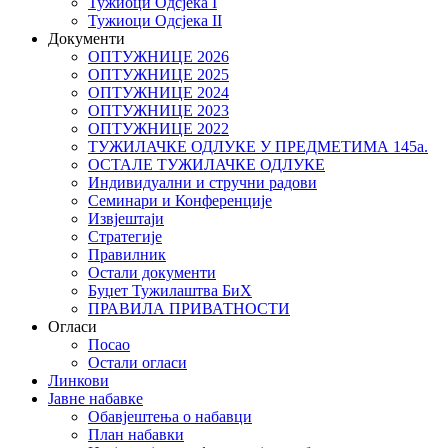
Тужиоци Oдсјекa I
Тужиоци Oдсјекa II
Документи
ОПТУЖНИЦЕ 2026
ОПТУЖНИЦЕ 2025
ОПТУЖНИЦЕ 2024
ОПТУЖНИЦЕ 2023
ОПТУЖНИЦЕ 2022
ТУЖИЛАЧКЕ ОДЛУКЕ У ПРЕДМЕТИМА 145а.
ОСТАЛЕ ТУЖИЛАЧКЕ ОДЛУКЕ
Индивидуални и стручни радови
Семинари и Конференције
Извјештаји
Стратегије
Правилник
Остали документи
Буџет Тужилаштва БиХ
ПРАВИЛА ПРИВАТНОСТИ
Огласи
Посао
Остали огласи
Линкови
Јавне набавке
Обавјештења о набавци
План набавки