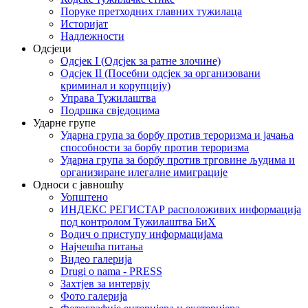
Поруке претходних главних тужилаца
Историјат
Надлежности
Одсјеци
Одсјек I (Одсјек за ратне злочине)
Одсјек II (Посебни одсјек за организовани
криминал и корупцију)
Управа Тужилаштва
Подршка свједоцима
Ударне групе
Ударна група за борбу против тероризма и јачања
способности за борбу против тероризма
Ударна група за борбу против трговине људима и
организиране илегалне имиграције
Односи с јавношћу
Уопштено
ИНДЕКС РЕГИСТАР расположивих информација
под контролом Тужилаштва БиХ
Водич о приступу информацијама
Најчешћа питања
Видео галерија
Drugi o nama - PRESS
Захтјев за интервју
Фото галерија