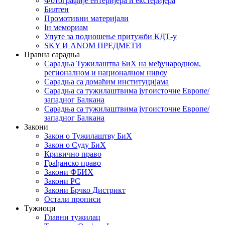
Фотографије ентеријера и екстеријера
Билтен
Промотивни материјали
Iн мемориам
Упуте за подношење притужби КДТ-у
SKY И ANOM ПРЕДМЕТИ
Правна сарадња
Сарадња Тужилаштва БиХ на међународном,
регионалном и националном нивоу
Сарадња са домаћим институцијама
Сарадња са тужилаштвима југоисточне Европе/
западног Балкана
Сарадња са тужилаштвима југоисточне Европе/
западног Балкана
Закони
Закон о Тужилаштву БиХ
Закон о Суду БиХ
Кривично право
Грађанско право
Закони ФБИХ
Закони РС
Закони Брчко Дистрикт
Остали прописи
Тужиоци
Главни тужилац