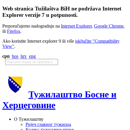
Web stranica Tužilaštva BiH ne podržava Internet
Explorer verzije 7 u potpunosti.
Preporučujemo nadogradnju na
Internet Explorer
,
Google Chrome
,
ili
Firefox
.
Ako koristite Internet explorer 9 ili više
isključite "Compatibility
View"
.
срп
bos
hrv
eng
Тужилаштво Босне и
Херцеговине
О Тужилаштву
Ријеч главног тужиоца
Кодекс тужилачке етике