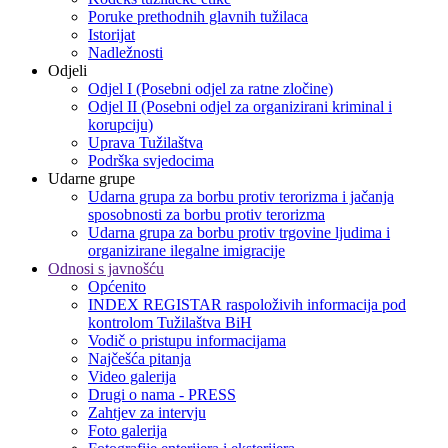
Poruke prethodnih glavnih tužilaca
Istorijat
Nadležnosti
Odjeli
Odjel I (Posebni odjel za ratne zločine)
Odjel II (Posebni odjel za organizirani kriminal i
korupciju)
Uprava Tužilaštva
Podrška svjedocima
Udarne grupe
Udarna grupa za borbu protiv terorizma i jačanja
sposobnosti za borbu protiv terorizma
Udarna grupa za borbu protiv trgovine ljudima i
organizirane ilegalne imigracije
Odnosi s javnošću
Općenito
INDEX REGISTAR raspoloživih informacija pod
kontrolom Tužilaštva BiH
Vodič o pristupu informacijama
Najčešća pitanja
Video galerija
Drugi o nama - PRESS
Zahtjev za intervju
Foto galerija