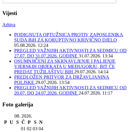
Vijesti
Arhiva
PODIGNUTA OPTUŽNICA PROTIV ZAPOSLENIKA
SUDA BiH ZA KORUPTIVNO KRIVIČNO DJELO
05.08.2026. 12:24
PREGLED VAŽNIJIH AKTIVNOSTI ZA SEDMICU OD
27.07. DO 31.07.2026. GODINE
31.07.2026. 13:34
OSUMNJIČENI ZA SKRNAVLJENJE I PALJENJE
VJERSKIH OBJEKATA U MEĐUGORJU, BIT ĆE
PREDAT TUŽILAŠTVU BIH
29.07.2026. 14:14
PREDLOŽEN PRITVOR ZA DRŽAVLJANINA
POLJSKE
29.07.2026. 13:54
PREGLED VAŽNIJIH AKTIVNOSTI ZA SEDMICU OD
20.07. DO 24.07.2026. GODINE
24.07.2026. 11:17
Foto galerija
08. 2026.
P
U
S
Č
P
S
N
01
02
03
04