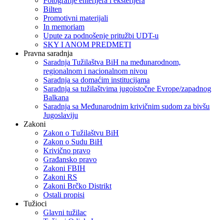
Fotografije enterijera i eksterijera
Bilten
Promotivni materijali
In memoriam
Upute za podnošenje pritužbi UDT-u
SKY I ANOM PREDMETI
Pravna saradnja
Saradnja Tužilaštva BiH na međunarodnom,
regionalnom i nacionalnom nivou
Saradnja sa domaćim institucijama
Saradnja sa tužilaštvima jugoistočne Evrope/zapadnog
Balkana
Saradnja sa Međunarodnim krivičnim sudom za bivšu
Jugoslaviju
Zakoni
Zakon o Тužilaštvu BiH
Zakon o Sudu BiH
Krivično pravo
Građansko pravo
Zakoni FBIH
Zakoni RS
Zakoni Brčko Distrikt
Ostali propisi
Tužioci
Glavni tužilac