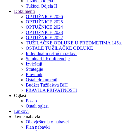
Tužioci Odjela I
Tužioci Odjela II
Dokumenti
OPTUŽNICE 2026
OPTUŽNICE 2025
OPTUŽNICE 2024
OPTUŽNICE 2023
OPTUŽNICE 2022
TUŽILAČKE ODLUKE U PREDMETIMA 145a.
OSTALE TUŽILAČKE ODLUKE
Individualni i stručni radovi
Seminari i Konferencije
Izvještaji
Strategije
Pravilnik
Ostali dokumenti
Budžet Tužilaštva BiH
PRAVILA PRIVATNOSTI
Oglasi
Posao
Ostali oglasi
Linkovi
Javne nabavke
Obavještenja o nabavci
Plan nabavki