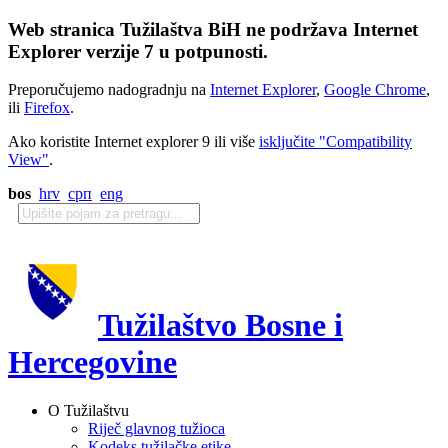
Web stranica Tužilaštva BiH ne podržava Internet
Explorer verzije 7 u potpunosti.
Preporučujemo nadogradnju na
Internet Explorer
,
Google Chrome
,
ili
Firefox
.
Ako koristite Internet explorer 9 ili više
isključite "Compatibility
View"
.
bos
hrv
срп
eng
Tužilaštvo Bosne i
Hercegovine
O Tužilaštvu
Riječ glavnog tužioca
Kodeks tužilačke etike