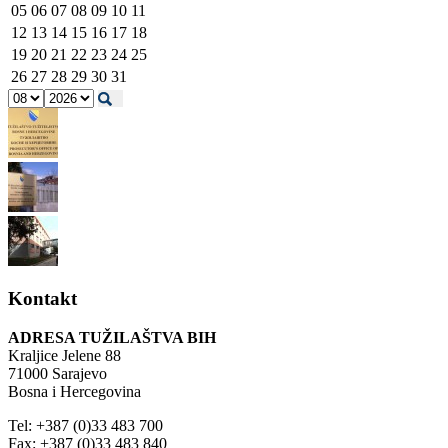
05
06
07
08
09
10
11
12
13
14
15
16
17
18
19
20
21
22
23
24
25
26
27
28
29
30
31
Kontakt
ADRESA TUŽILAŠTVA BIH
Kraljice Jelene 88
71000 Sarajevo
Bosna i Hercegovina
Tel: +387 (0)33 483 700
Fax: +387 (0)33 483 840