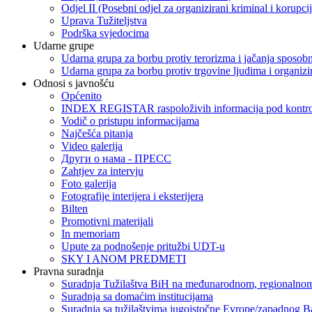
Odjel II (Posebni odjel za organizirani kriminal i korupci
Uprava Tužiteljstva
Podrška svjedocima
Udarne grupe
Udarna grupa za borbu protiv terorizma i jačanja sposobn
Udarna grupa za borbu protiv trgovine ljudima i organizir
Odnosi s javnošću
Općenito
INDEX REGISTAR raspoloživih informacija pod kontrol
Vodič o pristupu informacijama
Najčešća pitanja
Video galerija
Други о нама - ПРЕСC
Zahtjev za intervju
Foto galerija
Fotografije interijera i eksterijera
Bilten
Promotivni materijali
In memoriam
Upute za podnošenje pritužbi UDT-u
SKY I ANOM PREDMETI
Pravna suradnja
Suradnja Tužilaštva BiH na međunarodnom, regionalnom
Suradnja sa domaćim institucijama
Suradnja sa tužilaštvima jugoistočne Evrope/zapadnog B