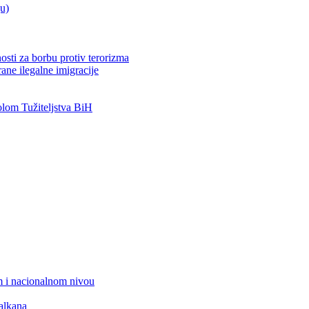
ju)
osti za borbu protiv terorizma
ane ilegalne imigracije
om Tužiteljstva BiH
 i nacionalnom nivou
alkana