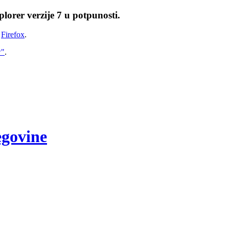
lorer verzije 7 u potpunosti.
i
Firefox
.
w"
.
egovine