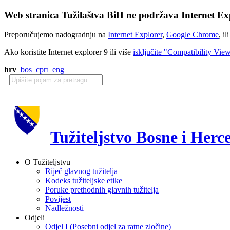
Web stranica Tužilaštva BiH ne podržava Internet Exp
Preporučujemo nadogradnju na
Internet Explorer
,
Google Chrome
, il
Ako koristite Internet explorer 9 ili više
isključite "Compatibility Vie
hrv
bos
срп
eng
Tužiteljstvo Bosne i Herc
O Tužiteljstvu
Riječ glavnog tužitelja
Kodeks tužiteljske etike
Poruke prethodnih glavnih tužitelja
Povijest
Nadležnosti
Odjeli
Odjel I (Posebni odjel za ratne zločine)