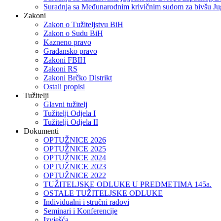
Suradnja sa Međunarodnim krivičnim sudom za bivšu Ju
Zakoni
Zakon o Тužiteljstvu BiH
Zakon o Sudu BiH
Kazneno pravo
Građansko pravo
Zakoni FBIH
Zakoni RS
Zakoni Brčko Distrikt
Ostali propisi
Tužitelji
Glavni tužitelj
Tužitelji Odjela I
Tužitelji Odjela II
Dokumenti
OPTUŽNICE 2026
OPTUŽNICE 2025
OPTUŽNICE 2024
OPTUŽNICE 2023
OPTUŽNICE 2022
TUŽITELJSKE ODLUKE U PREDMETIMA 145a.
OSTALE TUŽITELJSKE ODLUKE
Individualni i stručni radovi
Seminari i Konferencije
Izvješća