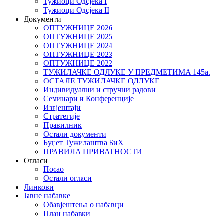
Тужиоци Oдсјекa I
Тужиоци Oдсјекa II
Документи
ОПТУЖНИЦЕ 2026
ОПТУЖНИЦЕ 2025
ОПТУЖНИЦЕ 2024
ОПТУЖНИЦЕ 2023
ОПТУЖНИЦЕ 2022
ТУЖИЛАЧКЕ ОДЛУКЕ У ПРЕДМЕТИМА 145а.
ОСТАЛЕ ТУЖИЛАЧКЕ ОДЛУКЕ
Индивидуални и стручни радови
Семинари и Конференције
Извјештаји
Стратегије
Правилник
Остали документи
Буџет Тужилаштва БиХ
ПРАВИЛА ПРИВАТНОСТИ
Огласи
Посао
Остали огласи
Линкови
Јавне набавке
Обавјештења о набавци
План набавки