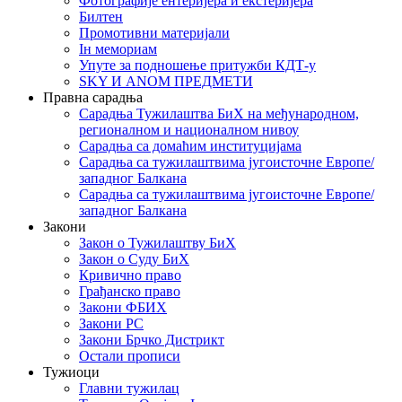
Фотографије ентеријера и екстеријера
Билтен
Промотивни материјали
Iн мемориам
Упуте за подношење притужби КДТ-у
SKY И ANOM ПРЕДМЕТИ
Правна сарадња
Сарадња Тужилаштва БиХ на међународном,
регионалном и националном нивоу
Сарадња са домаћим институцијама
Сарадња са тужилаштвима југоисточне Европе/
западног Балкана
Сарадња са тужилаштвима југоисточне Европе/
западног Балкана
Закони
Закон о Тужилаштву БиХ
Закон о Суду БиХ
Кривично право
Грађанско право
Закони ФБИХ
Закони РС
Закони Брчко Дистрикт
Остали прописи
Тужиоци
Главни тужилац