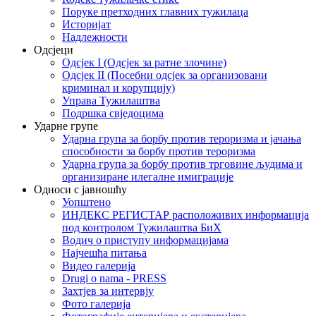
Поруке претходних главних тужилаца
Историјат
Надлежности
Одсјеци
Одсјек I (Одсјек за ратне злочине)
Одсјек II (Посебни одсјек за организовани
криминал и корупцију)
Управа Тужилаштва
Подршка свједоцима
Ударне групе
Ударна група за борбу против тероризма и јачања
способности за борбу против тероризма
Ударна група за борбу против трговине људима и
организиране илегалне имиграције
Односи с јавношћу
Уопштено
ИНДЕКС РЕГИСТАР расположивих информација
под контролом Тужилаштва БиХ
Водич о приступу информацијама
Најчешћа питања
Видео галерија
Drugi o nama - PRESS
Захтјев за интервју
Фото галерија