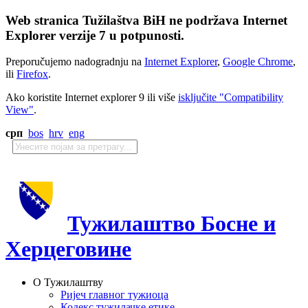
Web stranica Tužilaštva BiH ne podržava Internet
Explorer verzije 7 u potpunosti.
Preporučujemo nadogradnju na
Internet Explorer
,
Google Chrome
,
ili
Firefox
.
Ako koristite Internet explorer 9 ili više
isključite "Compatibility
View"
.
срп
bos
hrv
eng
Тужилаштво Босне и
Херцеговине
О Тужилаштву
Ријеч главног тужиоца
Кодекс тужилачке етике