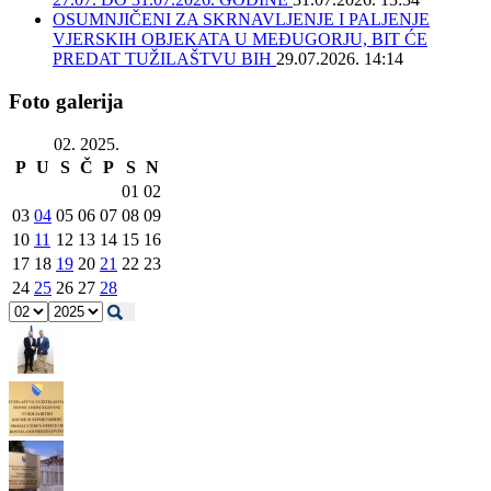
OSUMNJIČENI ZA SKRNAVLJENJE I PALJENJE
VJERSKIH OBJEKATA U MEĐUGORJU, BIT ĆE
PREDAT TUŽILAŠTVU BIH
29.07.2026. 14:14
Foto galerija
02. 2025.
P
U
S
Č
P
S
N
01
02
03
04
05
06
07
08
09
10
11
12
13
14
15
16
17
18
19
20
21
22
23
24
25
26
27
28