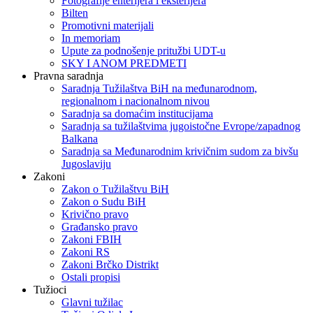
Fotografije enterijera i eksterijera
Bilten
Promotivni materijali
In memoriam
Upute za podnošenje pritužbi UDT-u
SKY I ANOM PREDMETI
Pravna saradnja
Saradnja Tužilaštva BiH na međunarodnom,
regionalnom i nacionalnom nivou
Saradnja sa domaćim institucijama
Saradnja sa tužilaštvima jugoistočne Evrope/zapadnog
Balkana
Saradnja sa Međunarodnim krivičnim sudom za bivšu
Jugoslaviju
Zakoni
Zakon o Тužilaštvu BiH
Zakon o Sudu BiH
Krivično pravo
Građansko pravo
Zakoni FBIH
Zakoni RS
Zakoni Brčko Distrikt
Ostali propisi
Tužioci
Glavni tužilac