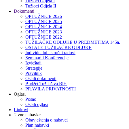
Tužioci Odjela I
Tužioci Odjela II
Dokumenti
OPTUŽNICE 2026
OPTUŽNICE 2025
OPTUŽNICE 2024
OPTUŽNICE 2023
OPTUŽNICE 2022
TUŽILAČKE ODLUKE U PREDMETIMA 145a.
OSTALE TUŽILAČKE ODLUKE
Individualni i stručni radovi
Seminari i Konferencije
Izvještaji
Strategije
Pravilnik
Ostali dokumenti
Budžet Tužilaštva BiH
PRAVILA PRIVATNOSTI
Oglasi
Posao
Ostali oglasi
Linkovi
Javne nabavke
Obavještenja o nabavci
Plan nabavki