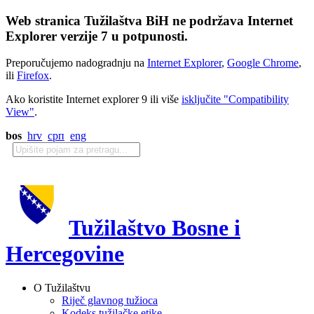
Web stranica Tužilaštva BiH ne podržava Internet
Explorer verzije 7 u potpunosti.
Preporučujemo nadogradnju na
Internet Explorer
,
Google Chrome
,
ili
Firefox
.
Ako koristite Internet explorer 9 ili više
isključite "Compatibility
View"
.
bos
hrv
срп
eng
Tužilaštvo Bosne i
Hercegovine
O Tužilaštvu
Riječ glavnog tužioca
Kodeks tužilačke etike