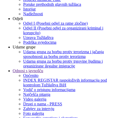
Poruke prethodnih glavnih tužilaca
Istorijat
Nadležnosti
Odjeli
Odjel I (Posebni odjel za ratne zločine)
Odjel II (Posebni odjel za organizirani kriminal i
korupciju)
Uprava Tužilaštva
Podrška svjedocima
Udarne grupe
Udarna grupa za borbu protiv terorizma i jačanja
sposobnosti za borbu protiv terorizma
Udarna grupa za borbu protiv trgovine ljudima i
organizirane ilegalne imigracije
Odnosi s javnošću
Općenito
INDEX REGISTAR raspoloživih informacija pod
kontrolom Tužilaštva BiH
Vodič o pristupu informacijama
Najčešća pitanja
Video galerija
Drugi o nama - PRESS
Zahtjev za intervju
Foto galerija