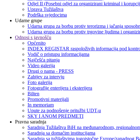
Odjel II (Posebni odjel za organizirani kriminal i korupci
Uprava Tužilaštva
Podrška svjedocima
Udarne grupe
Udarna grupa za borbu protiv terorizma i jačanja sposobn
Udarna grupa za borbu protiv trgovine ljudima i organizir
Odnosi s javnošću
Općenito
INDEX REGISTAR raspoloživih informacija pod kontro
Vodič o pristupu informacijama
Najčešća pitanja
Video galerija
Drugi o nama - PRESS
Zahtjev za intervju
Foto galerija
Fotografije enterijera i eksterijera
Bilten
Promotivni materijali
In memoriam
Upute za podnošenje pritužbi UDT-u
SKY I ANOM PREDMETI
Pravna saradnja
Saradnja Tužilaštva BiH na međunarodnom, regionalnom
Saradnja sa domaćim institucijama
Saradnja sa tužilaštvima jugoistočne Evrope/zapadnog B