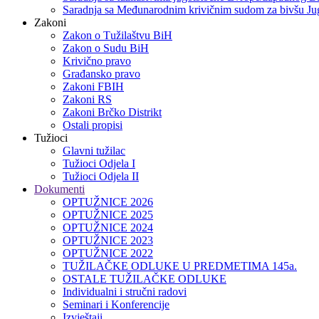
Saradnja sa Međunarodnim krivičnim sudom za bivšu Jug
Zakoni
Zakon o Тužilaštvu BiH
Zakon o Sudu BiH
Krivično pravo
Građansko pravo
Zakoni FBIH
Zakoni RS
Zakoni Brčko Distrikt
Ostali propisi
Tužioci
Glavni tužilac
Tužioci Odjela I
Tužioci Odjela II
Dokumenti
OPTUŽNICE 2026
OPTUŽNICE 2025
OPTUŽNICE 2024
OPTUŽNICE 2023
OPTUŽNICE 2022
TUŽILAČKE ODLUKE U PREDMETIMA 145a.
OSTALE TUŽILAČKE ODLUKE
Individualni i stručni radovi
Seminari i Konferencije
Izvještaji