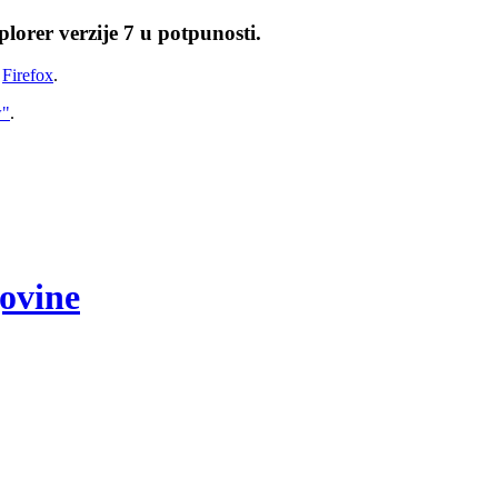
lorer verzije 7 u potpunosti.
i
Firefox
.
w"
.
govine