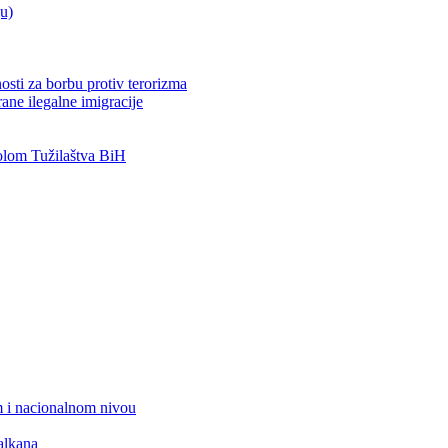
ju)
osti za borbu protiv terorizma
ane ilegalne imigracije
lom Tužilaštva BiH
 i nacionalnom nivou
alkana