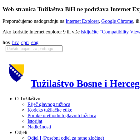
Web stranica Tužilaštva BiH ne podržava Internet Exp
Preporučujemo nadogradnju na
Internet Explorer
,
Google Chrome
, il
Ako koristite Internet explorer 9 ili više
isključite "Compatibility Vie
bos
hrv
срп
eng
Tužilaštvo Bosne i Herce
O Tužilaštvu
Riječ glavnog tužioca
Kodeks tužilačke etike
Poruke prethodnih glavnih tužilaca
Istorijat
Nadležnosti
Odjeli
Odjel I (Posebni odjel za ratne zločine)