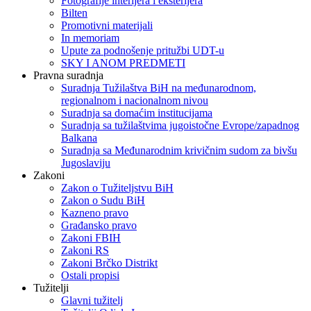
Fotografije interijera i eksterijera
Bilten
Promotivni materijali
In memoriam
Upute za podnošenje pritužbi UDT-u
SKY I ANOM PREDMETI
Pravna suradnja
Suradnja Tužilaštva BiH na međunarodnom,
regionalnom i nacionalnom nivou
Suradnja sa domaćim institucijama
Suradnja sa tužilaštvima jugoistočne Evrope/zapadnog
Balkana
Suradnja sa Međunarodnim krivičnim sudom za bivšu
Jugoslaviju
Zakoni
Zakon o Тužiteljstvu BiH
Zakon o Sudu BiH
Kazneno pravo
Građansko pravo
Zakoni FBIH
Zakoni RS
Zakoni Brčko Distrikt
Ostali propisi
Tužitelji
Glavni tužitelj