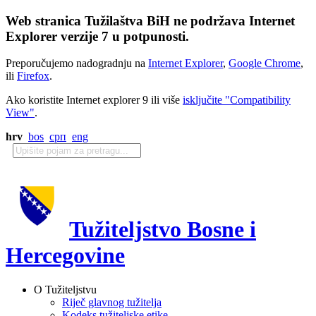
Web stranica Tužilaštva BiH ne podržava Internet
Explorer verzije 7 u potpunosti.
Preporučujemo nadogradnju na
Internet Explorer
,
Google Chrome
,
ili
Firefox
.
Ako koristite Internet explorer 9 ili više
isključite "Compatibility
View"
.
hrv
bos
срп
eng
Tužiteljstvo Bosne i
Hercegovine
O Tužiteljstvu
Riječ glavnog tužitelja
Kodeks tužiteljske etike