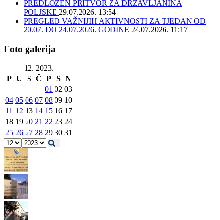
PREDLOŽEN PRITVOR ZA DRŽAVLJANINA
POLJSKE
29.07.2026. 13:54
PREGLED VAŽNIJIH AKTIVNOSTI ZA TJEDAN OD
20.07. DO 24.07.2026. GODINE
24.07.2026. 11:17
Foto galerija
12. 2023.
P
U
S
Č
P
S
N
01
02
03
04
05
06
07
08
09
10
11
12
13
14
15
16
17
18
19
20
21
22
23
24
25
26
27
28
29
30
31