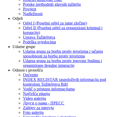
Poruke prethodnih glavnih tužitelja
Povijest
Nadležnosti
Odjeli
Odjel I (Posebni odjel za ratne zločine)
Odjel II (Posebni odjel za organizirani kriminal i
korupciju)
Uprava Tužiteljstva
Podrška svjedocima
Udarne grupe
Udarna grupa za borbu protiv terorizma i jačanja
sposobnosti za borbu protiv terorizma
Udarna grupa za borbu protiv trgovine ljudima i
organizirane ilegalne imigracije
Odnosi s javnošću
Općenito
INDEX REGISTAR raspoloživih informacija pod
kontrolom Tužiteljstva BiH
Vodič o pristupu informacijama
Najčešća pitanja
Video galerija
Други о нама - ПРЕСC
Zahtjev za intervju
Foto galerija