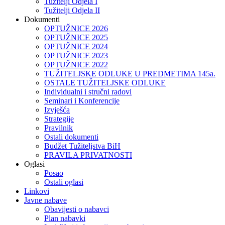
Tužitelji Odjela I
Tužitelji Odjela II
Dokumenti
OPTUŽNICE 2026
OPTUŽNICE 2025
OPTUŽNICE 2024
OPTUŽNICE 2023
OPTUŽNICE 2022
TUŽITELJSKE ODLUKE U PREDMETIMA 145a.
OSTALE TUŽITELJSKE ODLUKE
Individualni i stručni radovi
Seminari i Konferencije
Izvješća
Strategije
Pravilnik
Ostali dokumenti
Budžet Tužiteljstva BiH
PRAVILA PRIVATNOSTI
Oglasi
Posao
Ostali oglasi
Linkovi
Javne nabave
Obavijesti o nabavci
Plan nabavki