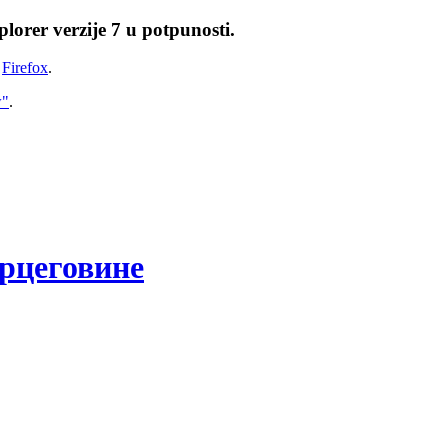
lorer verzije 7 u potpunosti.
i
Firefox
.
w"
.
рцеговине