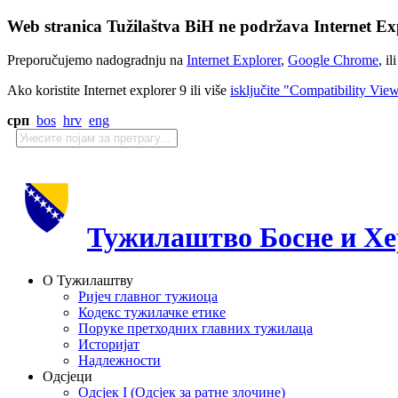
Web stranica Tužilaštva BiH ne podržava Internet Exp
Preporučujemo nadogradnju na
Internet Explorer
,
Google Chrome
, il
Ako koristite Internet explorer 9 ili više
isključite "Compatibility Vie
срп
bos
hrv
eng
Тужилаштво Босне и Хе
О Тужилаштву
Ријеч главног тужиоца
Кодекс тужилачке етике
Поруке претходних главних тужилаца
Историјат
Надлежности
Одсјеци
Одсјек I (Одсјек за ратне злочине)