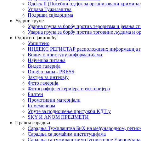
Одсјек II (Посебни одсјек за организовани кримина
Управа Тужилаштва
Подршка свједоцима
Ударне групе
Ударна група за борбу против тероризма и јачања с
Ударна група за борбу против трговине људима и о
Односи с јавношћу
Уопштено
ИНДЕКС РЕГИСТАР расположивих информација п
Водич о приступу информацијама
Најчешћа питања
Видео галерија
Drugi o nama - PRESS
Захтјев за интервју
Фото галерија
Фотографије ентеријера и екстеријера
Билтен
Промотивни материјали
Iн мемориам
Упуте за подношење притужби КДТ-у
SKY И ANOM ПРЕДМЕТИ
Правна сарадња
Сарадња Тужилаштва БиХ на међународном, регио
Сарадња са домаћим институцијама
Сарадња са тужилаштвима југоисточне Европе/запа