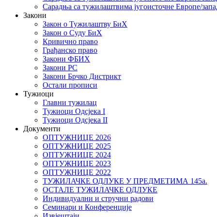
Сарадња са тужилаштвима југоисточне Европе/запа
Закони
Закон о Тужилаштву БиХ
Закон о Суду БиХ
Кривично право
Грађанско право
Закони ФБИХ
Закони РС
Закони Брчко Дистрикт
Остали прописи
Тужиоци
Главни тужилац
Тужиоци Oдсјекa I
Тужиоци Oдсјекa II
Документи
ОПТУЖНИЦЕ 2026
ОПТУЖНИЦЕ 2025
ОПТУЖНИЦЕ 2024
ОПТУЖНИЦЕ 2023
ОПТУЖНИЦЕ 2022
ТУЖИЛАЧКЕ ОДЛУКЕ У ПРЕДМЕТИМА 145а.
ОСТАЛЕ ТУЖИЛАЧКЕ ОДЛУКЕ
Индивидуални и стручни радови
Семинари и Конференције
Извјештаји