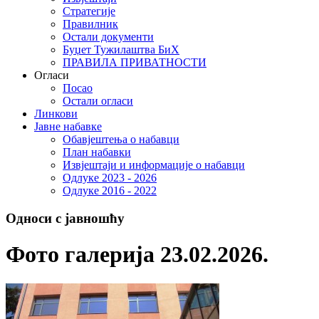
Стратегије
Правилник
Остали документи
Буџет Тужилаштва БиХ
ПРАВИЛА ПРИВАТНОСТИ
Огласи
Посао
Остали огласи
Линкови
Јавне набавке
Обавјештења о набавци
План набавки
Извјештаји и информације о набавци
Одлуке 2023 - 2026
Одлуке 2016 - 2022
Односи с јавношћу
Фото галерија 23.02.2026.