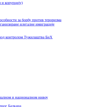
л и корупцију)
пособности за борбу против тероризма
рганизиране илегалне имиграције
од контролом Тужилаштва БиХ
налном и националном нивоу
дног Балкана