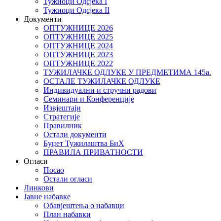
Тужиоци Oдсјекa I
Тужиоци Oдсјекa II
Документи
ОПТУЖНИЦЕ 2026
ОПТУЖНИЦЕ 2025
ОПТУЖНИЦЕ 2024
ОПТУЖНИЦЕ 2023
ОПТУЖНИЦЕ 2022
ТУЖИЛАЧКЕ ОДЛУКЕ У ПРЕДМЕТИМА 145а.
ОСТАЛЕ ТУЖИЛАЧКЕ ОДЛУКЕ
Индивидуални и стручни радови
Семинари и Конференције
Извјештаји
Стратегије
Правилник
Остали документи
Буџет Тужилаштва БиХ
ПРАВИЛА ПРИВАТНОСТИ
Огласи
Посао
Остали огласи
Линкови
Јавне набавке
Обавјештења о набавци
План набавки