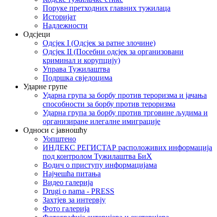
Поруке претходних главних тужилаца
Историјат
Надлежности
Одсјеци
Одсјек I (Одсјек за ратне злочине)
Одсјек II (Посебни одсјек за организовани
криминал и корупцију)
Управа Тужилаштва
Подршка свједоцима
Ударне групе
Ударна група за борбу против тероризма и јачања
способности за борбу против тероризма
Ударна група за борбу против трговине људима и
организиране илегалне имиграције
Односи с јавношћу
Уопштено
ИНДЕКС РЕГИСТАР расположивих информација
под контролом Тужилаштва БиХ
Водич о приступу информацијама
Најчешћа питања
Видео галерија
Drugi o nama - PRESS
Захтјев за интервју
Фото галерија