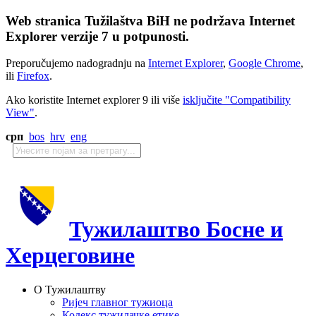
Web stranica Tužilaštva BiH ne podržava Internet
Explorer verzije 7 u potpunosti.
Preporučujemo nadogradnju na
Internet Explorer
,
Google Chrome
,
ili
Firefox
.
Ako koristite Internet explorer 9 ili više
isključite "Compatibility
View"
.
срп
bos
hrv
eng
Тужилаштво Босне и
Херцеговине
О Тужилаштву
Ријеч главног тужиоца
Кодекс тужилачке етике