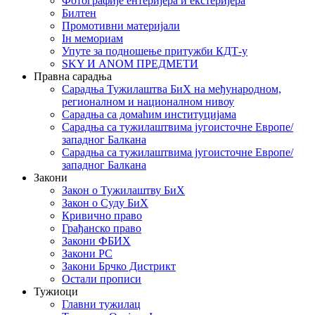
Фотографије ентеријера и екстеријера
Билтен
Промотивни материјали
Iн мемориам
Упуте за подношење притужби КДТ-у
SKY И ANOM ПРЕДМЕТИ
Правна сарадња
Сарадња Тужилаштва БиХ на међународном,
регионалном и националном нивоу
Сарадња са домаћим институцијама
Сарадња са тужилаштвима југоисточне Европе/
западног Балкана
Сарадња са тужилаштвима југоисточне Европе/
западног Балкана
Закони
Закон о Тужилаштву БиХ
Закон о Суду БиХ
Кривично право
Грађанско право
Закони ФБИХ
Закони РС
Закони Брчко Дистрикт
Остали прописи
Тужиоци
Главни тужилац