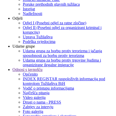
Poruke prethodnih glavnih tužilaca
Istorijat
Nadležnosti
Odjeli
Odjel I (Posebni odjel za ratne zločine)
Odjel II (Posebni odjel za organizirani kriminal i
korupciju)
Uprava Tužilaštva
Podrška svjedocima
Udarne grupe
Udarna grupa za borbu protiv terorizma i jačanja
sposobnosti za borbu protiv terorizma
Udarna grupa za borbu protiv trgovine ljudima i
organizirane ilegalne imigracije
Odnosi s javnošću
Općenito
INDEX REGISTAR raspoloživih informacija pod
kontrolom Tužilaštva BiH
Vodič o pristupu informacijama
Najčešća pitanja
Video galerija
Drugi o nama - PRESS
Zahtjev za intervju
Foto galerija