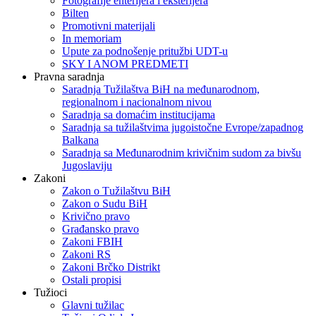
Fotografije enterijera i eksterijera
Bilten
Promotivni materijali
In memoriam
Upute za podnošenje pritužbi UDT-u
SKY I ANOM PREDMETI
Pravna saradnja
Saradnja Tužilaštva BiH na međunarodnom,
regionalnom i nacionalnom nivou
Saradnja sa domaćim institucijama
Saradnja sa tužilaštvima jugoistočne Evrope/zapadnog
Balkana
Saradnja sa Međunarodnim krivičnim sudom za bivšu
Jugoslaviju
Zakoni
Zakon o Тužilaštvu BiH
Zakon o Sudu BiH
Krivično pravo
Građansko pravo
Zakoni FBIH
Zakoni RS
Zakoni Brčko Distrikt
Ostali propisi
Tužioci
Glavni tužilac