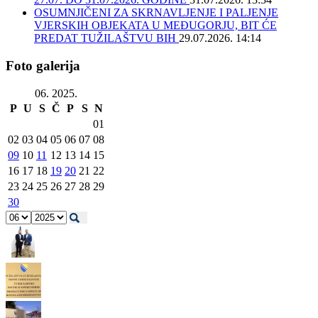
OSUMNJIČENI ZA SKRNAVLJENJE I PALJENJE
VJERSKIH OBJEKATA U MEĐUGORJU, BIT ĆE
PREDAT TUŽILAŠTVU BIH
29.07.2026. 14:14
Foto galerija
06. 2025.
P
U
S
Č
P
S
N
01
02
03
04
05
06
07
08
09
10
11
12
13
14
15
16
17
18
19
20
21
22
23
24
25
26
27
28
29
30