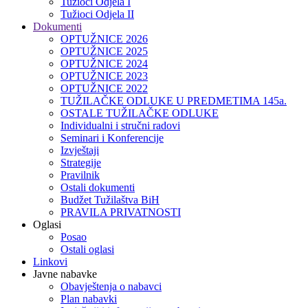
Tužioci Odjela I
Tužioci Odjela II
Dokumenti
OPTUŽNICE 2026
OPTUŽNICE 2025
OPTUŽNICE 2024
OPTUŽNICE 2023
OPTUŽNICE 2022
TUŽILAČKE ODLUKE U PREDMETIMA 145a.
OSTALE TUŽILAČKE ODLUKE
Individualni i stručni radovi
Seminari i Konferencije
Izvještaji
Strategije
Pravilnik
Ostali dokumenti
Budžet Tužilaštva BiH
PRAVILA PRIVATNOSTI
Oglasi
Posao
Ostali oglasi
Linkovi
Javne nabavke
Obavještenja o nabavci
Plan nabavki