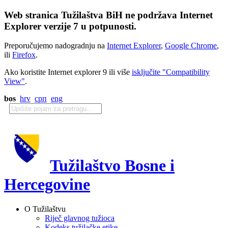
Web stranica Tužilaštva BiH ne podržava Internet
Explorer verzije 7 u potpunosti.
Preporučujemo nadogradnju na
Internet Explorer
,
Google Chrome
,
ili
Firefox
.
Ako koristite Internet explorer 9 ili više
isključite "Compatibility
View"
.
bos
hrv
срп
eng
Tužilaštvo Bosne i
Hercegovine
O Tužilaštvu
Riječ glavnog tužioca
Kodeks tužilačke etike