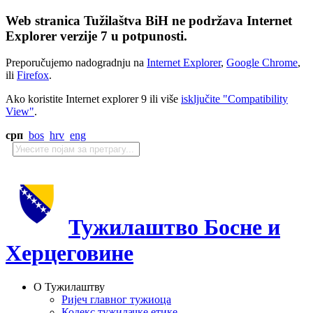
Web stranica Tužilaštva BiH ne podržava Internet
Explorer verzije 7 u potpunosti.
Preporučujemo nadogradnju na
Internet Explorer
,
Google Chrome
,
ili
Firefox
.
Ako koristite Internet explorer 9 ili više
isključite "Compatibility
View"
.
срп
bos
hrv
eng
Тужилаштво Босне и
Херцеговине
О Тужилаштву
Ријеч главног тужиоца
Кодекс тужилачке етике