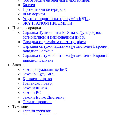
Фотографије ентеријера и екстеријера
Билтен
Промотивни материјали
Iн мемориам
Упуте за подношење притужби КДТ-у
SKY И ANOM ПРЕДМЕТИ
Правна сарадња
Сарадња Тужилаштва БиХ на међународном,
регионалном и националном нивоу
Сарадња са домаћим институцијама
Сарадња са тужилаштвима југоисточне Европе/
западног Балкана
Сарадња са тужилаштвима југоисточне Европе/
западног Балкана
Закони
Закон о Тужилаштву БиХ
Закон о Суду БиХ
Кривично право
Грађанско право
Закони ФБИХ
Закони РС
Закони Брчко Дистрикт
Остали прописи
Тужиоци
Главни тужилац