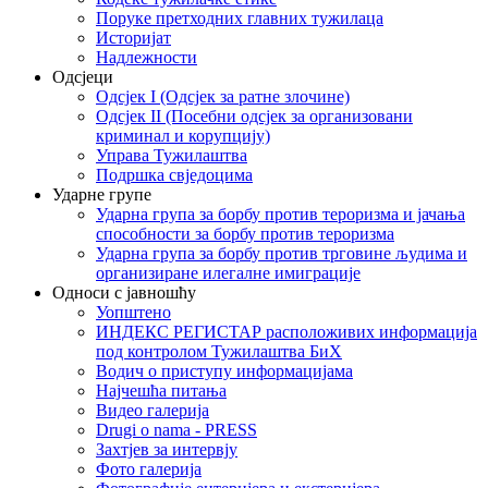
Поруке претходних главних тужилаца
Историјат
Надлежности
Одсјеци
Одсјек I (Одсјек за ратне злочине)
Одсјек II (Посебни одсјек за организовани
криминал и корупцију)
Управа Тужилаштва
Подршка свједоцима
Ударне групе
Ударна група за борбу против тероризма и јачања
способности за борбу против тероризма
Ударна група за борбу против трговине људима и
организиране илегалне имиграције
Односи с јавношћу
Уопштено
ИНДЕКС РЕГИСТАР расположивих информација
под контролом Тужилаштва БиХ
Водич о приступу информацијама
Најчешћа питања
Видео галерија
Drugi o nama - PRESS
Захтјев за интервју
Фото галерија