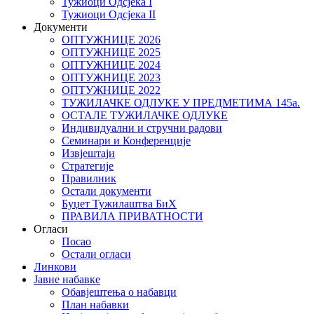
Тужиоци Oдсјекa I
Тужиоци Oдсјекa II
Документи
ОПТУЖНИЦЕ 2026
ОПТУЖНИЦЕ 2025
ОПТУЖНИЦЕ 2024
ОПТУЖНИЦЕ 2023
ОПТУЖНИЦЕ 2022
ТУЖИЛАЧКЕ ОДЛУКЕ У ПРЕДМЕТИМА 145а.
ОСТАЛЕ ТУЖИЛАЧКЕ ОДЛУКЕ
Индивидуални и стручни радови
Семинари и Конференције
Извјештаји
Стратегије
Правилник
Остали документи
Буџет Тужилаштва БиХ
ПРАВИЛА ПРИВАТНОСТИ
Огласи
Посао
Остали огласи
Линкови
Јавне набавке
Обавјештења о набавци
План набавки