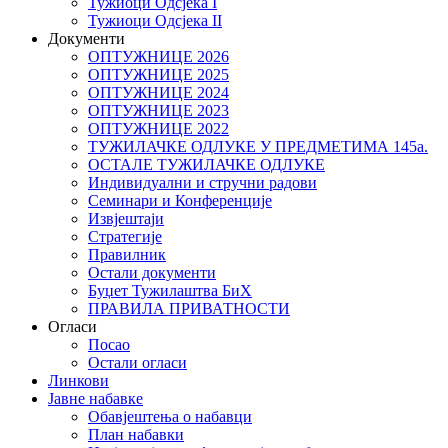
Тужиоци Oдсјекa I
Тужиоци Oдсјекa II
Документи
ОПТУЖНИЦЕ 2026
ОПТУЖНИЦЕ 2025
ОПТУЖНИЦЕ 2024
ОПТУЖНИЦЕ 2023
ОПТУЖНИЦЕ 2022
ТУЖИЛАЧКЕ ОДЛУКЕ У ПРЕДМЕТИМА 145а.
ОСТАЛЕ ТУЖИЛАЧКЕ ОДЛУКЕ
Индивидуални и стручни радови
Семинари и Конференције
Извјештаји
Стратегије
Правилник
Остали документи
Буџет Тужилаштва БиХ
ПРАВИЛА ПРИВАТНОСТИ
Огласи
Посао
Остали огласи
Линкови
Јавне набавке
Обавјештења о набавци
План набавки