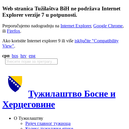
Web stranica Tužilaštva BiH ne podržava Internet
Explorer verzije 7 u potpunosti.
Preporučujemo nadogradnju na
Internet Explorer
,
Google Chrome
,
ili
Firefox
.
Ako koristite Internet explorer 9 ili više
isključite "Compatibility
View"
.
срп
bos
hrv
eng
Тужилаштво Босне и
Херцеговине
О Тужилаштву
Ријеч главног тужиоца
Кодекс тужилачке етике