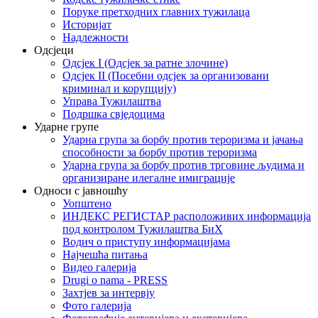
Поруке претходних главних тужилаца
Историјат
Надлежности
Одсјеци
Одсјек I (Одсјек за ратне злочине)
Одсјек II (Посебни одсјек за организовани
криминал и корупцију)
Управа Тужилаштва
Подршка свједоцима
Ударне групе
Ударна група за борбу против тероризма и јачања
способности за борбу против тероризма
Ударна група за борбу против трговине људима и
организиране илегалне имиграције
Односи с јавношћу
Уопштено
ИНДЕКС РЕГИСТАР расположивих информација
под контролом Тужилаштва БиХ
Водич о приступу информацијама
Најчешћа питања
Видео галерија
Drugi o nama - PRESS
Захтјев за интервју
Фото галерија