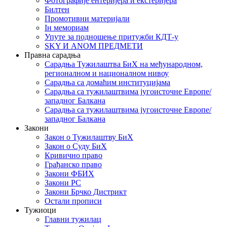
Фотографије ентеријера и екстеријера
Билтен
Промотивни материјали
Iн мемориам
Упуте за подношење притужби КДТ-у
SKY И ANOM ПРЕДМЕТИ
Правна сарадња
Сарадња Тужилаштва БиХ на међународном,
регионалном и националном нивоу
Сарадња са домаћим институцијама
Сарадња са тужилаштвима југоисточне Европе/
западног Балкана
Сарадња са тужилаштвима југоисточне Европе/
западног Балкана
Закони
Закон о Тужилаштву БиХ
Закон о Суду БиХ
Кривично право
Грађанско право
Закони ФБИХ
Закони РС
Закони Брчко Дистрикт
Остали прописи
Тужиоци
Главни тужилац