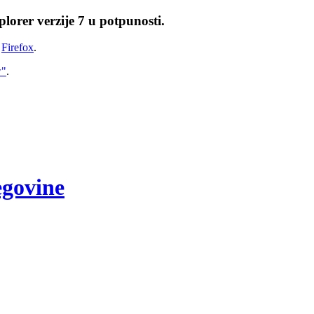
lorer verzije 7 u potpunosti.
i
Firefox
.
w"
.
egovine