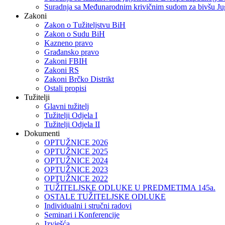
Suradnja sa Međunarodnim krivičnim sudom za bivšu Ju
Zakoni
Zakon o Тužiteljstvu BiH
Zakon o Sudu BiH
Kazneno pravo
Građansko pravo
Zakoni FBIH
Zakoni RS
Zakoni Brčko Distrikt
Ostali propisi
Tužitelji
Glavni tužitelj
Tužitelji Odjela I
Tužitelji Odjela II
Dokumenti
OPTUŽNICE 2026
OPTUŽNICE 2025
OPTUŽNICE 2024
OPTUŽNICE 2023
OPTUŽNICE 2022
TUŽITELJSKE ODLUKE U PREDMETIMA 145a.
OSTALE TUŽITELJSKE ODLUKE
Individualni i stručni radovi
Seminari i Konferencije
Izvješća