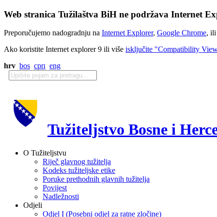
Web stranica Tužilaštva BiH ne podržava Internet Exp
Preporučujemo nadogradnju na
Internet Explorer
,
Google Chrome
, il
Ako koristite Internet explorer 9 ili više
isključite "Compatibility Vie
hrv
bos
срп
eng
Tužiteljstvo Bosne i Herc
O Tužiteljstvu
Riječ glavnog tužitelja
Kodeks tužiteljske etike
Poruke prethodnih glavnih tužitelja
Povijest
Nadležnosti
Odjeli
Odjel I (Posebni odjel za ratne zločine)