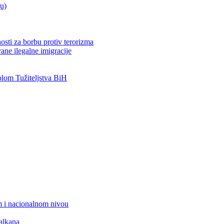
ju)
osti za borbu protiv terorizma
ane ilegalne imigracije
om Tužiteljstva BiH
 i nacionalnom nivou
alkana