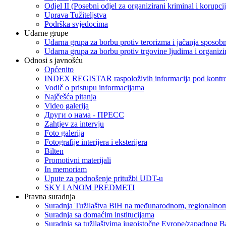
Odjel II (Posebni odjel za organizirani kriminal i korupci
Uprava Tužiteljstva
Podrška svjedocima
Udarne grupe
Udarna grupa za borbu protiv terorizma i jačanja sposobn
Udarna grupa za borbu protiv trgovine ljudima i organizir
Odnosi s javnošću
Općenito
INDEX REGISTAR raspoloživih informacija pod kontrol
Vodič o pristupu informacijama
Najčešća pitanja
Video galerija
Други о нама - ПРЕСC
Zahtjev za intervju
Foto galerija
Fotografije interijera i eksterijera
Bilten
Promotivni materijali
In memoriam
Upute za podnošenje pritužbi UDT-u
SKY I ANOM PREDMETI
Pravna suradnja
Suradnja Tužilaštva BiH na međunarodnom, regionalnom
Suradnja sa domaćim institucijama
Suradnja sa tužilaštvima jugoistočne Evrope/zapadnog B