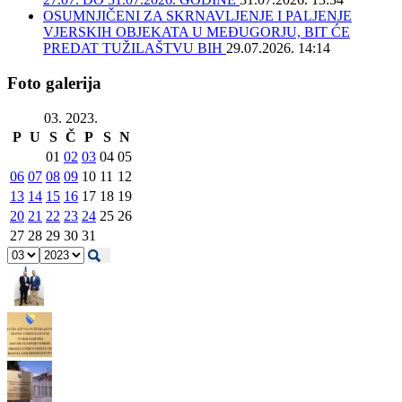
OSUMNJIČENI ZA SKRNAVLJENJE I PALJENJE
VJERSKIH OBJEKATA U MEĐUGORJU, BIT ĆE
PREDAT TUŽILAŠTVU BIH
29.07.2026. 14:14
Foto galerija
03. 2023.
P
U
S
Č
P
S
N
01
02
03
04
05
06
07
08
09
10
11
12
13
14
15
16
17
18
19
20
21
22
23
24
25
26
27
28
29
30
31