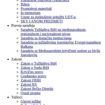
Fotografije enterijera i eksterijera
Bilten
Promotivni materijali
In memoriam
Upute za podnošenje pritužbi UDT-u
SKY I ANOM PREDMETI
Pravna saradnja
Saradnja Tužilaštva BiH na međunarodnom,
regionalnom i nacionalnom nivou
Saradnja sa domaćim institucijama
Saradnja sa tužilaštvima jugoistočne Evrope/zapadnog
Balkana
Saradnja sa Međunarodnim krivičnim sudom za bivšu
Jugoslaviju
Zakoni
Zakon o Тužilaštvu BiH
Zakon o Sudu BiH
Krivično pravo
Građansko pravo
Zakoni FBIH
Zakoni RS
Zakoni Brčko Distrikt
Ostali propisi
Tužioci
Glavni tužilac