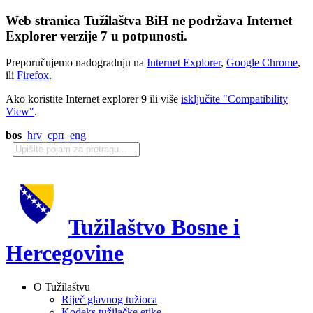
Web stranica Tužilaštva BiH ne podržava Internet
Explorer verzije 7 u potpunosti.
Preporučujemo nadogradnju na
Internet Explorer
,
Google Chrome
,
ili
Firefox
.
Ako koristite Internet explorer 9 ili više
isključite "Compatibility
View"
.
bos
hrv
срп
eng
Tužilaštvo Bosne i
Hercegovine
O Tužilaštvu
Riječ glavnog tužioca
Kodeks tužilačke etike