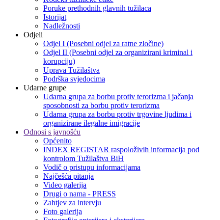
Poruke prethodnih glavnih tužilaca
Istorijat
Nadležnosti
Odjeli
Odjel I (Posebni odjel za ratne zločine)
Odjel II (Posebni odjel za organizirani kriminal i
korupciju)
Uprava Tužilaštva
Podrška svjedocima
Udarne grupe
Udarna grupa za borbu protiv terorizma i jačanja
sposobnosti za borbu protiv terorizma
Udarna grupa za borbu protiv trgovine ljudima i
organizirane ilegalne imigracije
Odnosi s javnošću
Općenito
INDEX REGISTAR raspoloživih informacija pod
kontrolom Tužilaštva BiH
Vodič o pristupu informacijama
Najčešća pitanja
Video galerija
Drugi o nama - PRESS
Zahtjev za intervju
Foto galerija