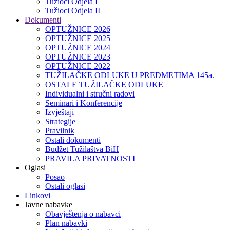
Tužioci Odjela I
Tužioci Odjela II
Dokumenti
OPTUŽNICE 2026
OPTUŽNICE 2025
OPTUŽNICE 2024
OPTUŽNICE 2023
OPTUŽNICE 2022
TUŽILAČKE ODLUKE U PREDMETIMA 145a.
OSTALE TUŽILAČKE ODLUKE
Individualni i stručni radovi
Seminari i Konferencije
Izvještaji
Strategije
Pravilnik
Ostali dokumenti
Budžet Tužilaštva BiH
PRAVILA PRIVATNOSTI
Oglasi
Posao
Ostali oglasi
Linkovi
Javne nabavke
Obavještenja o nabavci
Plan nabavki